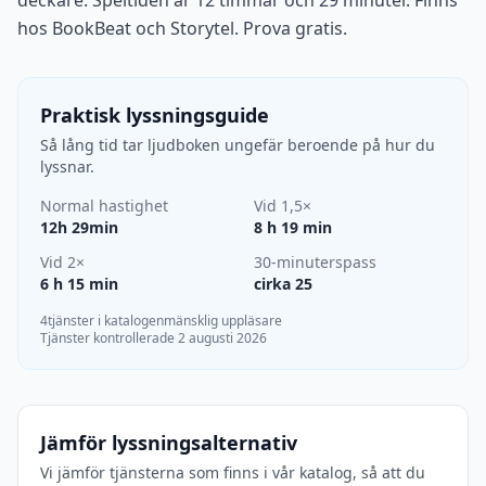
deckare. Speltiden är 12 timmar och 29 minuter. Finns
hos BookBeat och Storytel. Prova gratis.
Praktisk lyssningsguide
Så lång tid tar ljudboken ungefär beroende på hur du
lyssnar.
Normal hastighet
Vid 1,5×
12h 29min
8 h 19 min
Vid 2×
30-minuterspass
6 h 15 min
cirka 25
4tjänster i katalogen
mänsklig uppläsare
Tjänster kontrollerade 2 augusti 2026
Jämför lyssningsalternativ
Vi jämför tjänsterna som finns i vår katalog, så att du