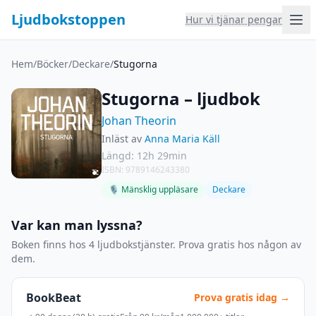
Ljudbokstoppen
Hur vi tjänar pengar
Hem
/
Böcker
/
Deckare
/
Stugorna
Stugorna – ljudbok
Johan Theorin
Inläst av
Anna Maria Käll
Längd: 12h 29min
ISBN: 9789146243380
🎙 Mänsklig uppläsare
Deckare
Var kan man lyssna?
Boken finns hos 4 ljudbokstjänster. Prova gratis hos någon av
dem.
BookBeat
Prova gratis idag →