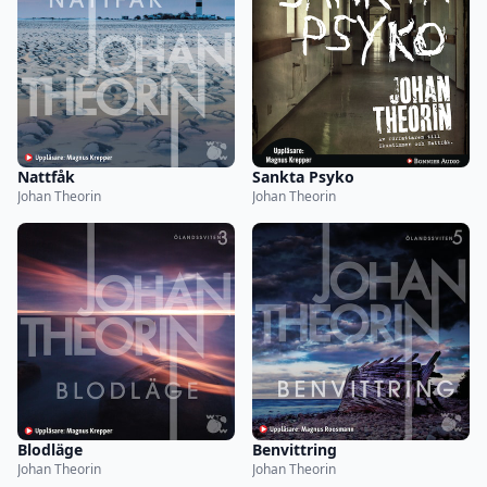
Nattfåk
Sankta Psyko
Johan Theorin
Johan Theorin
Blodläge
Benvittring
Johan Theorin
Johan Theorin