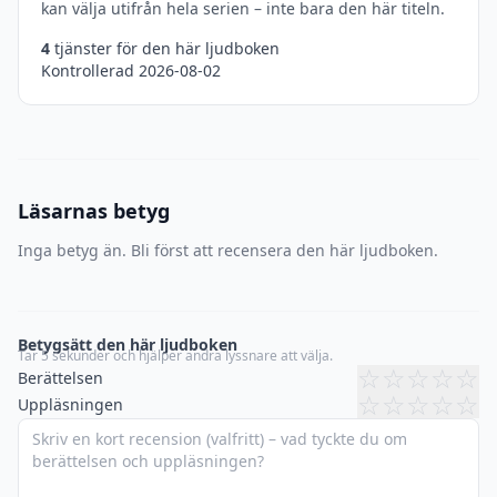
kan välja utifrån hela serien – inte bara den här titeln.
4
tjänster för den här ljudboken
Kontrollerad 2026-08-02
Läsarnas betyg
Inga betyg än. Bli först att recensera den här ljudboken.
Betygsätt den här ljudboken
Tar 5 sekunder och hjälper andra lyssnare att välja.
☆
☆
☆
☆
☆
Berättelsen
☆
☆
☆
☆
☆
Uppläsningen