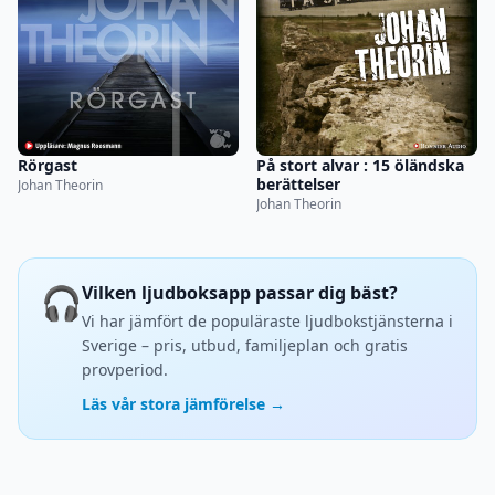
Rörgast
På stort alvar : 15 öländska
berättelser
Johan Theorin
Johan Theorin
🎧
Vilken ljudboksapp passar dig bäst?
Vi har jämfört de populäraste ljudbokstjänsterna i
Sverige – pris, utbud, familjeplan och gratis
provperiod.
Läs vår stora jämförelse →