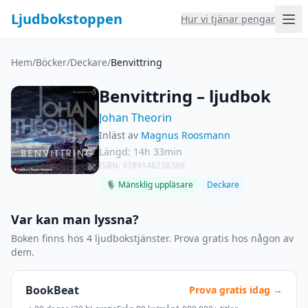
Ljudbokstoppen
Hur vi tjänar pengar
Hem
/
Böcker
/
Deckare
/
Benvittring
Benvittring – ljudbok
Johan Theorin
Inläst av
Magnus Roosmann
Längd: 14h 33min
ISBN: 9789146238386
🎙 Mänsklig uppläsare
Deckare
Var kan man lyssna?
Boken finns hos 4 ljudbokstjänster. Prova gratis hos någon av
dem.
BookBeat
Prova gratis idag →