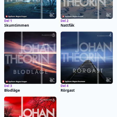
Del 1
Del 2
Skumtimmen
Nattfåk
Del 3
Del 4
Blodläge
Rörgast