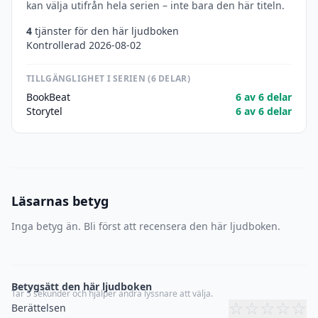
kan välja utifrån hela serien – inte bara den här titeln.
4
tjänster för den här ljudboken
Kontrollerad 2026-08-02
TILLGÄNGLIGHET I SERIEN (6 DELAR)
BookBeat
6 av 6 delar
Storytel
6 av 6 delar
Läsarnas betyg
Inga betyg än. Bli först att recensera den här ljudboken.
Betygsätt den här ljudboken
Tar 5 sekunder och hjälper andra lyssnare att välja.
☆
☆
☆
☆
☆
Berättelsen