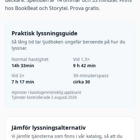
deckare. Speltiden är 14 timmar och 33 minuter. Finns
hos BookBeat och Storytel. Prova gratis.
Praktisk lyssningsguide
Så lång tid tar ljudboken ungefär beroende på hur du
lyssnar.
Normal hastighet
Vid 1,5×
14h 33min
9 h 42 min
Vid 2×
30-minuterspass
7 h 17 min
cirka 30
4tjänster i katalogen
mänsklig uppläsare
Tjänster kontrollerade 2 augusti 2026
Jämför lyssningsalternativ
Vi jämför tjänsterna som finns i vår katalog, så att du