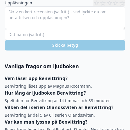
☆
☆
☆
☆
☆
Uppläsningen
Skicka betyg
Vanliga frågor om ljudboken
Vem läser upp Benvittring?
Benvittring läses upp av Magnus Roosmann.
Hur lång är ljudboken Benvittring?
Speltiden för Benvittring är 14 timmar och 33 minuter.
Vilken del i serien Ölandssviten är Benvittring?
Benvittring är del 5 av 6 i serien Ölandssviten.
Var kan man lyssna på Benvittring?
Benvittring finns hos BookBeat och Storytel. Nya lyssnare kan