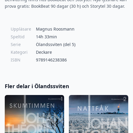
prova gratis: BookBeat 90 dagar (30 h) och Storytel 30 dagar.
Uppläsare
Magnus Roosmann
Speltid
14h 33min
Serie
Ölandssviten (del 5)
Kategori
Deckare
ISBN
9789146238386
Fler delar i Ölandssviten