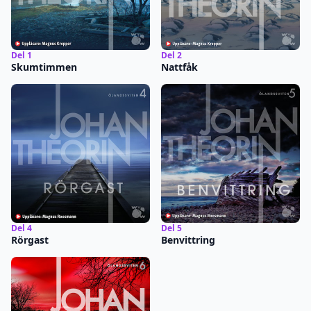
Del 1
Del 2
Skumtimmen
Nattfåk
Del 4
Del 5
Rörgast
Benvittring