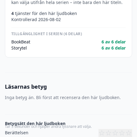
kan välja utifrån hela serien – inte bara den här titeln.
4
tjänster för den här ljudboken
Kontrollerad 2026-08-02
TILLGÄNGLIGHET I SERIEN (6 DELAR)
BookBeat
6 av 6 delar
Storytel
6 av 6 delar
Läsarnas betyg
Inga betyg än. Bli först att recensera den här ljudboken.
Betygsätt den här ljudboken
Tar 5 sekunder och hjälper andra lyssnare att välja.
☆
☆
☆
☆
☆
Berättelsen