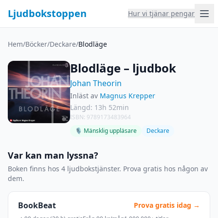
Ljudbokstoppen
Hur vi tjänar pengar
Hem
/
Böcker
/
Deckare
/
Blodläge
Blodläge – ljudbok
Johan Theorin
Inläst av
Magnus Krepper
Längd: 13h 52min
ISBN: 9789173483964
🎙 Mänsklig uppläsare
Deckare
Var kan man lyssna?
Boken finns hos 4 ljudbokstjänster. Prova gratis hos någon av
dem.
BookBeat
Prova gratis idag →