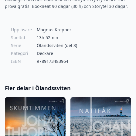
prova gratis: BookBeat 90 dagar (30 h) och Storytel 30 dagar.
Uppläsare
Magnus Krepper
Speltid
13h 52min
Serie
Ölandssviten (del 3)
Kategori
Deckare
ISBN
9789173483964
Fler delar i Ölandssviten