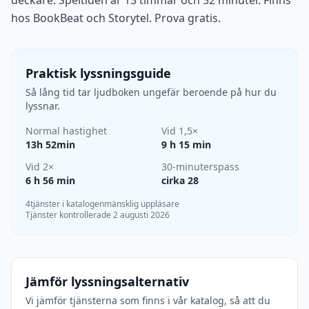
deckare. Speltiden är 13 timmar och 52 minuter. Finns
hos BookBeat och Storytel. Prova gratis.
Praktisk lyssningsguide
Så lång tid tar ljudboken ungefär beroende på hur du
lyssnar.
Normal hastighet
Vid 1,5×
13h 52min
9 h 15 min
Vid 2×
30-minuterspass
6 h 56 min
cirka 28
4tjänster i katalogen
mänsklig uppläsare
Tjänster kontrollerade 2 augusti 2026
Jämför lyssningsalternativ
Vi jämför tjänsterna som finns i vår katalog, så att du