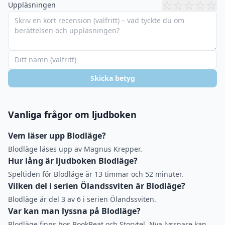
☆
☆
☆
☆
☆
Uppläsningen
Skicka betyg
Vanliga frågor om ljudboken
Vem läser upp Blodläge?
Blodläge läses upp av Magnus Krepper.
Hur lång är ljudboken Blodläge?
Speltiden för Blodläge är 13 timmar och 52 minuter.
Vilken del i serien Ölandssviten är Blodläge?
Blodläge är del 3 av 6 i serien Ölandssviten.
Var kan man lyssna på Blodläge?
Blodläge finns hos BookBeat och Storytel. Nya lyssnare kan