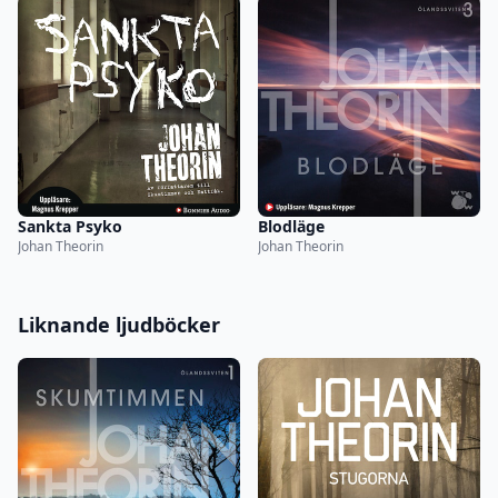
Sankta Psyko
Blodläge
Johan Theorin
Johan Theorin
Liknande ljudböcker