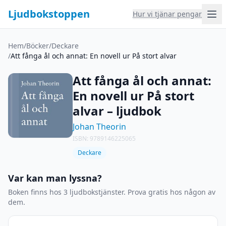
Ljudbokstoppen
Hur vi tjänar pengar
Hem
/
Böcker
/
Deckare
/
Att fånga ål och annat: En novell ur På stort alvar
Att fånga ål och annat:
En novell ur På stort
alvar – ljudbok
Johan Theorin
ISBN: 9789146225065
Deckare
Var kan man lyssna?
Boken finns hos 3 ljudbokstjänster. Prova gratis hos någon av
dem.