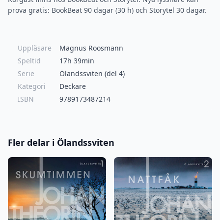
prova gratis: BookBeat 90 dagar (30 h) och Storytel 30 dagar.
Uppläsare
Magnus Roosmann
Speltid
17h 39min
Serie
Ölandssviten (del 4)
Kategori
Deckare
ISBN
9789173487214
Fler delar i Ölandssviten