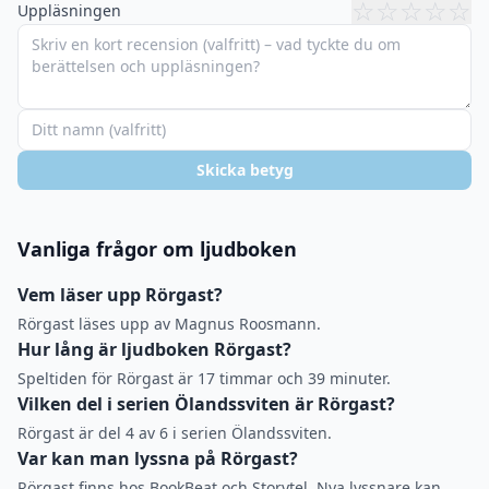
☆
☆
☆
☆
☆
Uppläsningen
Skicka betyg
Vanliga frågor om ljudboken
Vem läser upp Rörgast?
Rörgast läses upp av Magnus Roosmann.
Hur lång är ljudboken Rörgast?
Speltiden för Rörgast är 17 timmar och 39 minuter.
Vilken del i serien Ölandssviten är Rörgast?
Rörgast är del 4 av 6 i serien Ölandssviten.
Var kan man lyssna på Rörgast?
Rörgast finns hos BookBeat och Storytel. Nya lyssnare kan