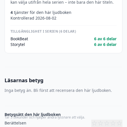
kan välja utifrån hela serien – inte bara den här titeln.
4
tjänster för den här ljudboken
Kontrollerad 2026-08-02
TILLGÄNGLIGHET I SERIEN (6 DELAR)
BookBeat
6 av 6 delar
Storytel
6 av 6 delar
Läsarnas betyg
Inga betyg än. Bli först att recensera den här ljudboken.
Betygsätt den här ljudboken
Tar 5 sekunder och hjälper andra lyssnare att välja.
☆
☆
☆
☆
☆
Berättelsen