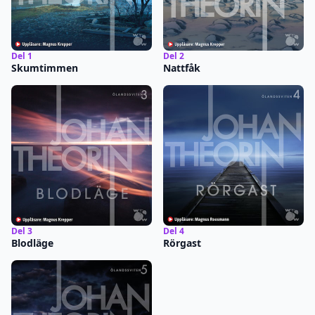
Del 1
Del 2
Skumtimmen
Nattfåk
Del 3
Del 4
Blodläge
Rörgast