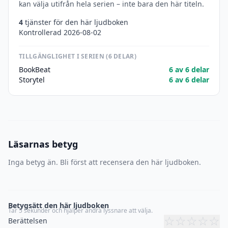
kan välja utifrån hela serien – inte bara den här titeln.
4
tjänster för den här ljudboken
Kontrollerad 2026-08-02
TILLGÄNGLIGHET I SERIEN (6 DELAR)
BookBeat
6 av 6 delar
Storytel
6 av 6 delar
Läsarnas betyg
Inga betyg än. Bli först att recensera den här ljudboken.
Betygsätt den här ljudboken
Tar 5 sekunder och hjälper andra lyssnare att välja.
☆
☆
☆
☆
☆
Berättelsen