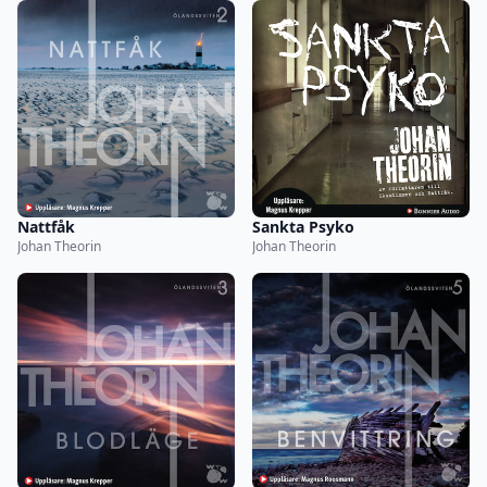
Nattfåk
Sankta Psyko
Johan Theorin
Johan Theorin