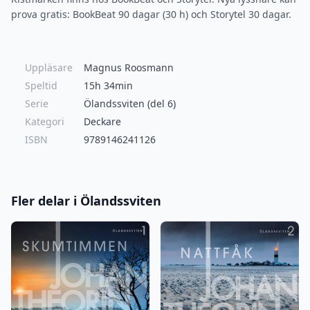
prova gratis: BookBeat 90 dagar (30 h) och Storytel 30 dagar.
Uppläsare
Magnus Roosmann
Speltid
15h 34min
Serie
Ölandssviten (del 6)
Kategori
Deckare
ISBN
9789146241126
Fler delar i Ölandssviten