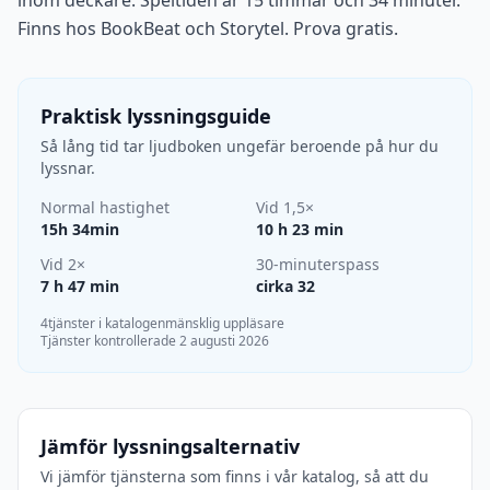
inom deckare. Speltiden är 15 timmar och 34 minuter.
Finns hos BookBeat och Storytel. Prova gratis.
Praktisk lyssningsguide
Så lång tid tar ljudboken ungefär beroende på hur du
lyssnar.
Normal hastighet
Vid 1,5×
15h 34min
10 h 23 min
Vid 2×
30-minuterspass
7 h 47 min
cirka 32
4tjänster i katalogen
mänsklig uppläsare
Tjänster kontrollerade 2 augusti 2026
Jämför lyssningsalternativ
Vi jämför tjänsterna som finns i vår katalog, så att du