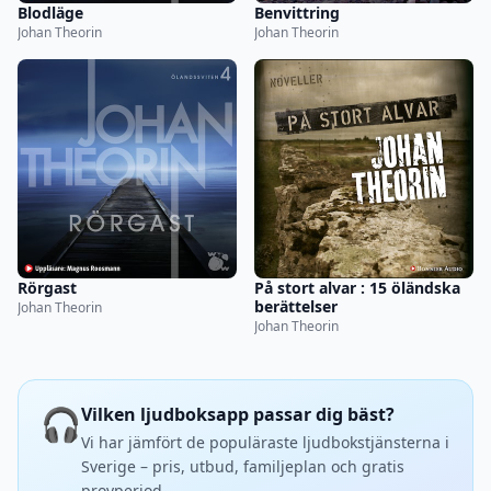
Blodläge
Benvittring
Johan Theorin
Johan Theorin
Rörgast
På stort alvar : 15 öländska
berättelser
Johan Theorin
Johan Theorin
🎧
Vilken ljudboksapp passar dig bäst?
Vi har jämfört de populäraste ljudbokstjänsterna i
Sverige – pris, utbud, familjeplan och gratis
provperiod.