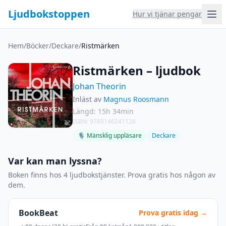
Ljudbokstoppen
Hur vi tjänar pengar
Hem
/
Böcker
/
Deckare
/
Ristmärken
Ristmärken – ljudbok
Johan Theorin
Inläst av
Magnus Roosmann
Längd: 15h 34min
ISBN: 9789146241126
🎙 Mänsklig uppläsare
Deckare
Var kan man lyssna?
Boken finns hos 4 ljudbokstjänster. Prova gratis hos någon av
dem.
BookBeat
Prova gratis idag →