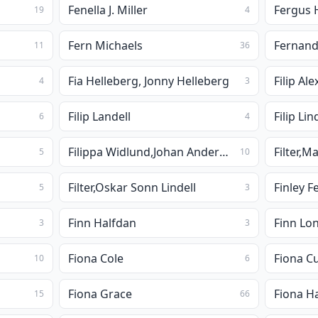
Fenella J. Miller
Fergus
19
4
Fern Michaels
Fernand
11
36
Fia Helleberg, Jonny Helleberg
Filip Al
4
3
Filip Landell
Filip Lin
6
4
Filippa Widlund,Johan Anderblad
Filter,
5
10
Filter,Oskar Sonn Lindell
Finley F
5
3
Finn Halfdan
Finn L
3
3
Fiona Cole
Fiona 
10
6
Fiona Grace
Fiona H
15
66