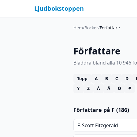
Ljudbokstoppen
Hem
/
Böcker
/
Författare
Författare
Bläddra bland alla 10 946 fö
Topp
A
B
C
D
Y
Z
Å
Ä
Ö
#
Författare på F (186)
F. Scott Fitzgerald