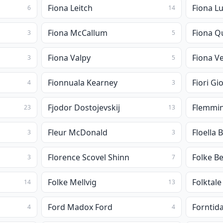
Fiona Leitch
Fiona L
6
14
Fiona McCallum
Fiona Q
3
5
Fiona Valpy
Fiona V
3
5
Fionnuala Kearney
Fiori Gi
4
3
Fjodor Dostojevskij
Flemmin
23
13
Fleur McDonald
Floella 
3
3
Florence Scovel Shinn
Folke B
3
7
Folke Mellvig
Folktale
14
13
Ford Madox Ford
Forntid
4
4