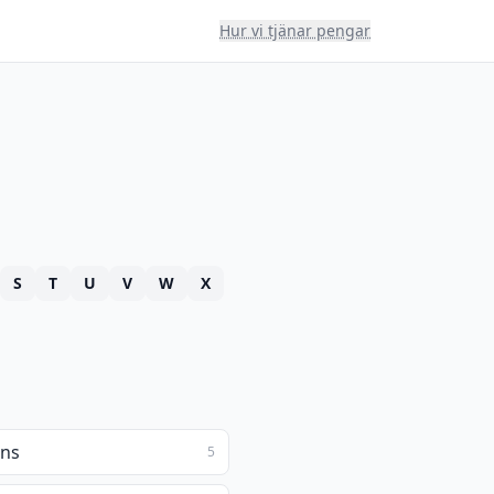
Hur vi tjänar pengar
S
T
U
V
W
X
ens
5