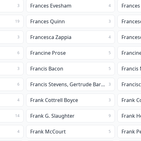
Frances Evesham
Frances
3
4
Frances Quinn
Frances
19
3
Francesca Zappia
Frances
3
4
Francine Prose
Francine
6
5
Francis Bacon
Francis
3
5
Francis Stevens, Gertrude Barrows Bennett
Francisc
6
3
Frank Cottrell Boyce
Frank Co
4
3
Frank G. Slaughter
Frank He
14
9
Frank McCourt
Frank Pe
4
5