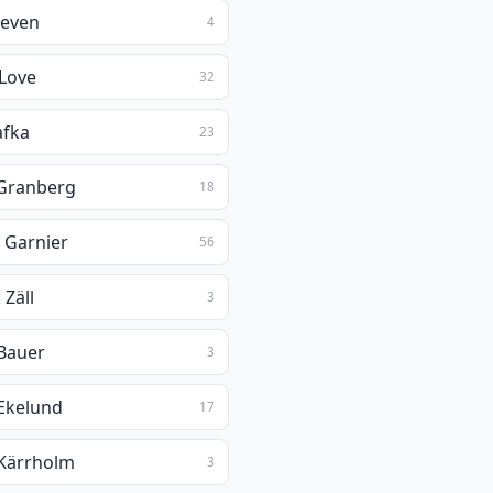
teven
4
 Love
32
afka
23
Granberg
18
c Garnier
56
 Zäll
3
 Bauer
3
 Ekelund
17
 Kärrholm
3