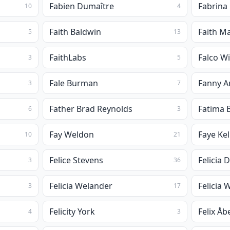
Fabien Dumaître
Fabrina 
10
4
Faith Baldwin
Faith Ma
5
13
FaithLabs
Falco W
3
5
Fale Burman
Fanny 
3
7
Father Brad Reynolds
Fatima
6
3
Fay Weldon
Faye Ke
10
21
Felice Stevens
Felicia 
3
36
Felicia Welander
3
17
Felicity York
Felix Åb
4
3