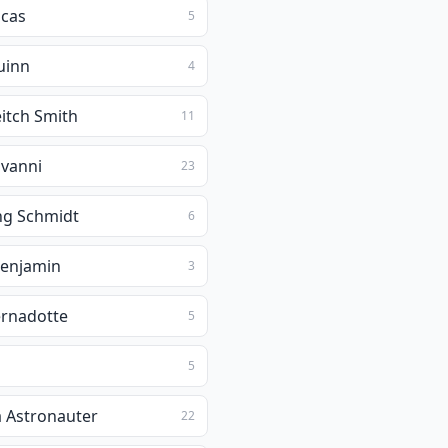
ucas
5
uinn
4
eitch Smith
11
ovanni
23
g Schmidt
6
Benjamin
3
ernadotte
5
5
a Astronauter
22