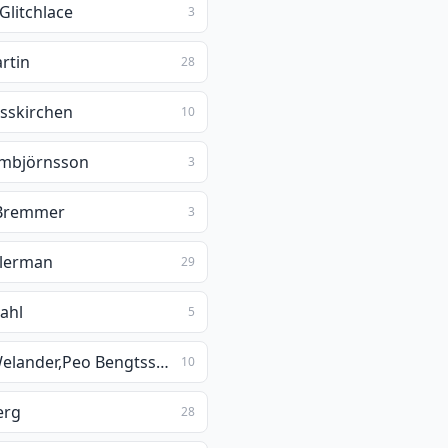
Glitchlace
3
rtin
28
isskirchen
10
Ambjörnsson
3
 Bremmer
3
llerman
29
Dahl
5
Felicia Welander,Peo Bengtsson
10
erg
28