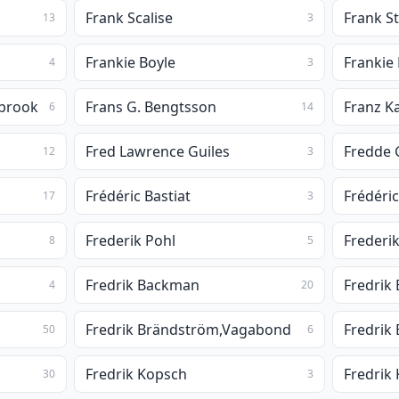
Frank Scalise
Frank S
13
3
Frankie Boyle
Frankie
4
3
abrook
Frans G. Bengtsson
Franz K
6
14
Fred Lawrence Guiles
Fredde 
12
3
Frédéric Bastiat
Frédéri
17
3
Frederik Pohl
Frederik
8
5
Fredrik Backman
Fredrik
4
20
Fredrik Brändström,Vagabond
Fredrik
50
6
Fredrik Kopsch
Fredrik
30
3