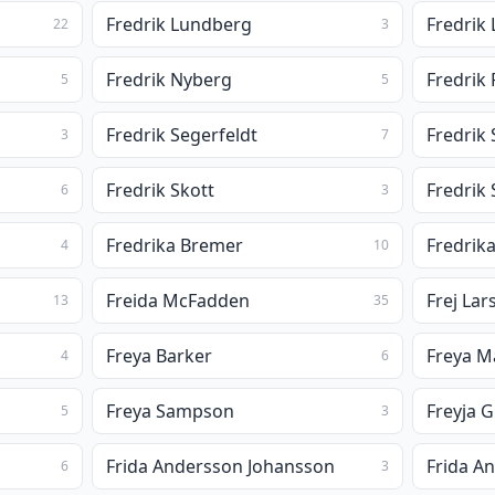
Fredrik Lundberg
Fredrik 
22
3
Fredrik Nyberg
Fredrik
5
5
Fredrik Segerfeldt
Fredrik
3
7
Fredrik Skott
Fredrik
6
3
Fredrika Bremer
Fredrik
4
10
Freida McFadden
Frej Lar
13
35
Freya Barker
Freya M
4
6
Freya Sampson
Freyja 
5
3
Frida Andersson Johansson
6
3