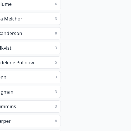
 Hume
6
a Melchor
3
exanderson
8
dkvist
3
Madelene Pollnow
5
enn
3
ongman
3
Cummins
3
arper
8