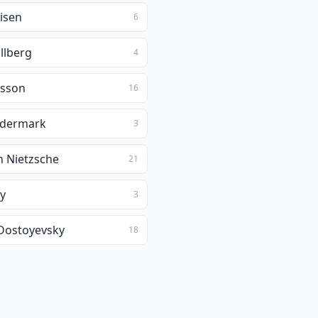
oisen
6
llberg
4
lsson
16
ödermark
3
h Nietzsche
21
ay
3
Dostoyevsky
18