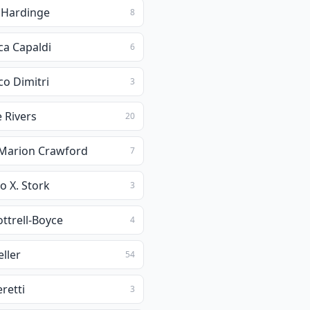
 Hardinge
8
ca Capaldi
6
co Dimitri
3
 Rivers
20
 Marion Crawford
7
o X. Stork
3
ttrell-Boyce
4
ller
54
retti
3