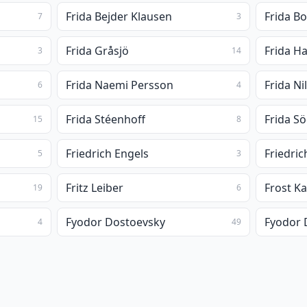
Frida Bejder Klausen
Frida B
7
3
Frida Gråsjö
Frida Ha
3
14
Frida Naemi Persson
Frida Ni
6
4
Frida Stéenhoff
Frida S
15
8
Friedrich Engels
Friedric
5
3
Fritz Leiber
Frost K
19
6
Fyodor Dostoevsky
Fyodor 
4
49