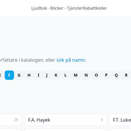
Ljudbok
Böcker
Tjänster
Rabattkoder
rfattare i katalogen, eller
sök på namn
.
E
F
G
H
I
J
K
L
M
N
O
P
Q
R
F.A. Hayek
F.T. Luk
28
3