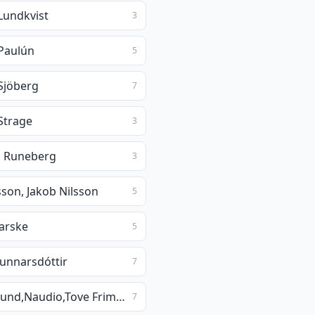
Lundkvist
3
 Paulún
5
 Sjöberg
7
 Strage
3
a Runeberg
3
sson, Jakob Nilsson
5
arske
5
Gunnarsdóttir
7
Frida Anund,Naudio,Tove Friman Leffler
7