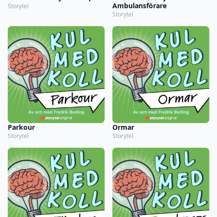
Ambulansförare
Storytel
Storytel
Parkour
Ormar
Storytel
Storytel