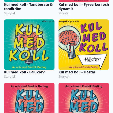
Kul med koll - Tandborste &
Kul med koll - Fyrverkeri och
tandkräm
dynamit
Storytel
Storytel
Kul med koll - Falukorv
Kul med koll - Hästar
Storytel
Storytel