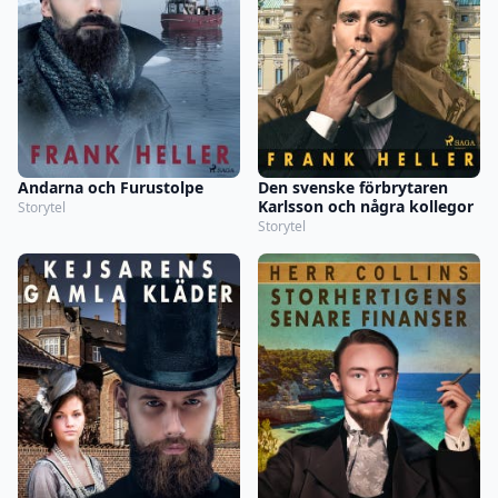
Andarna och Furustolpe
Den svenske förbrytaren
Karlsson och några kollegor
Storytel
Storytel