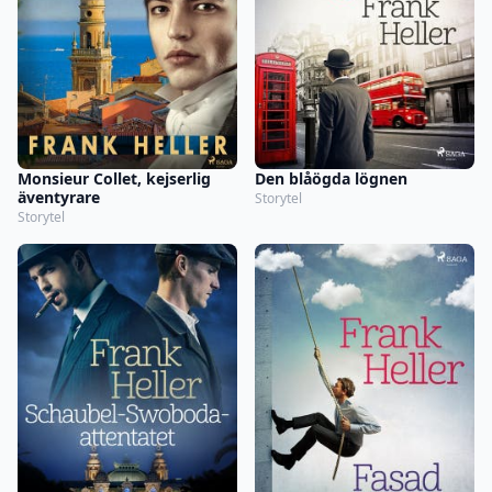
Monsieur Collet, kejserlig
Den blåögda lögnen
äventyrare
Storytel
Storytel