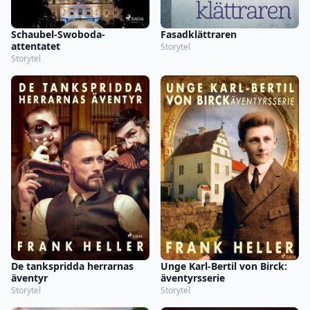
Schaubel-Swoboda-
Fasadklättraren
attentatet
Storytel
Storytel
De tankspridda herrarnas
Unge Karl-Bertil von Birck:
äventyr
äventyrsserie
Storytel
Storytel