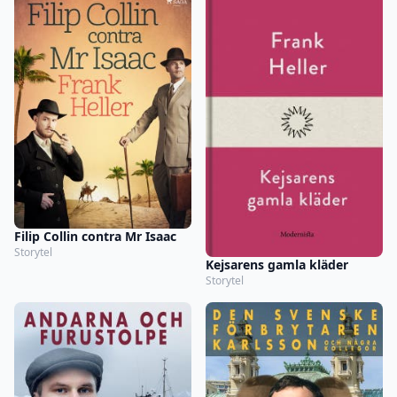
Filip Collin contra Mr Isaac
Storytel
Kejsarens gamla kläder
Storytel