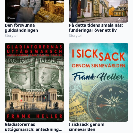
Den försvunna
På detta tidens smala näs:
guldsändningen
funderingar över ett liv
Storytel
Storytel
Gladiatorernas
I sicksack genom
uttågsmarsch: anteckningar
sinnevärlden