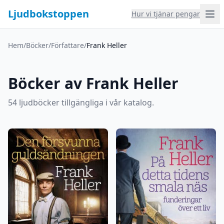
Ljudbokstoppen
Hur vi tjänar pengar
Hem
/
Böcker
/
Författare
/
Frank Heller
Böcker av Frank Heller
54 ljudböcker tillgängliga i vår katalog.