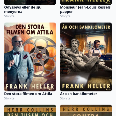
Odyssevs eller de sju
Monsieur Jean-Louis Kessels
menyerna
papper
Storytel
Storytel
Den stora filmen om Attila
År och bankilometer
Storytel
Storytel