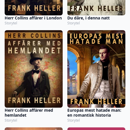
Herr Collins affärer i London
Du dåre, i denna natt
Storytel
Storytel
Herr Collins affärer med
Europas mest hatade man:
hemlandet
en romantisk historia
Storytel
Storytel