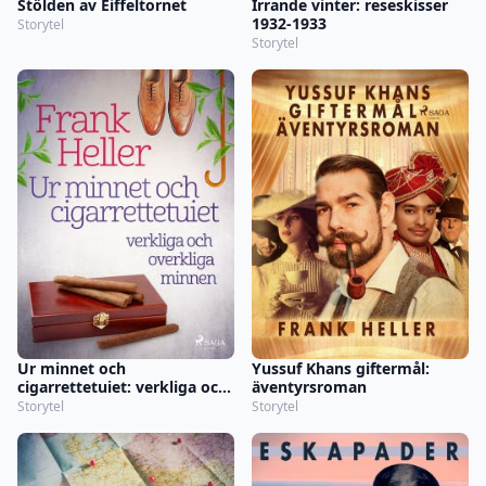
Stölden av Eiffeltornet
Irrande vinter: reseskisser
1932-1933
Storytel
Storytel
Ur minnet och
Yussuf Khans giftermål:
cigarrettetuiet: verkliga och
äventyrsroman
overkliga minnen
Storytel
Storytel