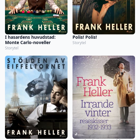
I hasardens huvudstad:
Polis! Polis!
Monte Carlo-noveller
Storytel
Storytel