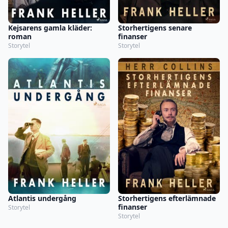
Kejsarens gamla kläder:
Storhertigens senare
roman
finanser
Storytel
Storytel
Atlantis undergång
Storhertigens efterlämnade
finanser
Storytel
Storytel