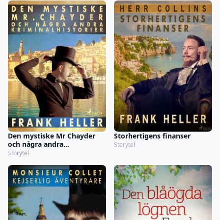
Den mystiske Mr Chayder
Storhertigens finanser
och några andra
Storytel
kriminalhistorier
Storytel