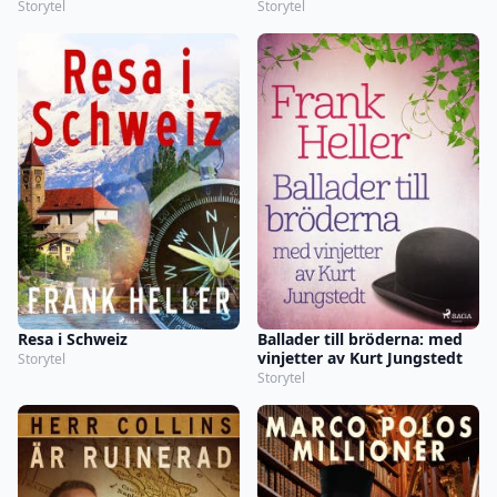
från Italien 1939-43.
Storytel
Storytel
Resa i Schweiz
Ballader till bröderna: med
vinjetter av Kurt Jungstedt
Storytel
Storytel