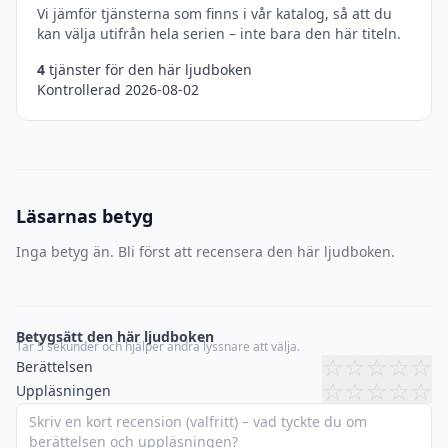
Vi jämför tjänsterna som finns i vår katalog, så att du
kan välja utifrån hela serien – inte bara den här titeln.
4
tjänster för den här ljudboken
Kontrollerad 2026-08-02
Läsarnas betyg
Inga betyg än. Bli först att recensera den här ljudboken.
Betygsätt den här ljudboken
Tar 5 sekunder och hjälper andra lyssnare att välja.
☆
☆
☆
☆
☆
Berättelsen
☆
☆
☆
☆
☆
Uppläsningen