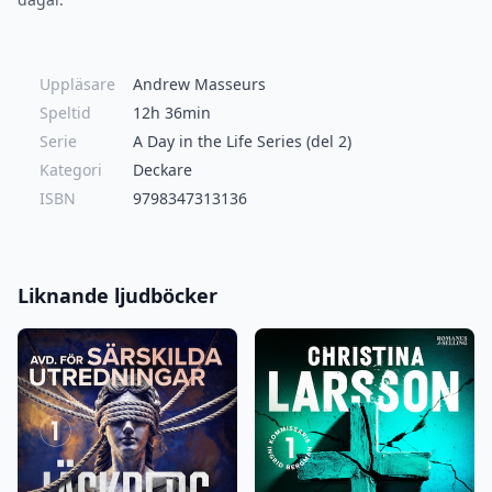
Uppläsare
Andrew Masseurs
Speltid
12h 36min
Serie
A Day in the Life Series (del 2)
Kategori
Deckare
ISBN
9798347313136
Liknande ljudböcker