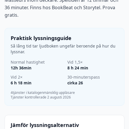
Masseurs inom deckare. Speltiden är 12 timmar och
36 minuter. Finns hos BookBeat och Storytel. Prova
gratis.
Praktisk lyssningsguide
Så lång tid tar ljudboken ungefär beroende på hur du
lyssnar.
Normal hastighet
Vid 1,5×
12h 36min
8 h 24 min
Vid 2×
30-minuterspass
6 h 18 min
cirka 26
4tjänster i katalogen
mänsklig uppläsare
Tjänster kontrollerade 2 augusti 2026
Jämför lyssningsalternativ