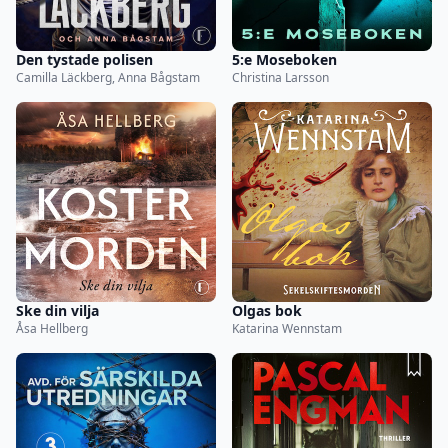
Den tystade polisen
5:e Moseboken
Camilla Läckberg, Anna Bågstam
Christina Larsson
Ske din vilja
Olgas bok
Åsa Hellberg
Katarina Wennstam