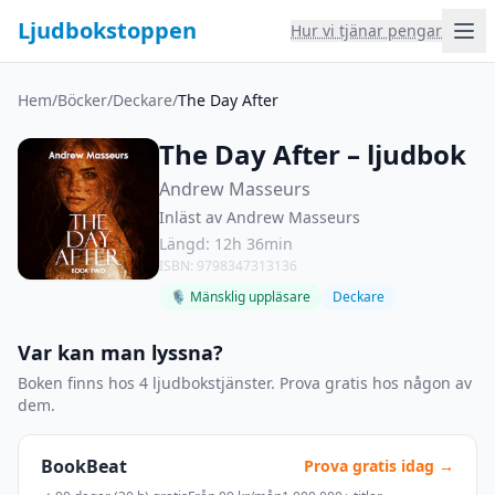
Ljudbokstoppen
Hur vi tjänar pengar
Hem
/
Böcker
/
Deckare
/
The Day After
The Day After – ljudbok
Andrew Masseurs
Inläst av Andrew Masseurs
Längd: 12h 36min
ISBN: 9798347313136
🎙 Mänsklig uppläsare
Deckare
Var kan man lyssna?
Boken finns hos 4 ljudbokstjänster. Prova gratis hos någon av
dem.
BookBeat
Prova gratis idag →