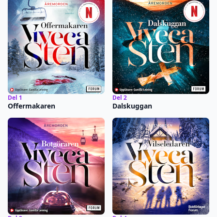
Del 1
Del 2
Offermakaren
Dalskuggan