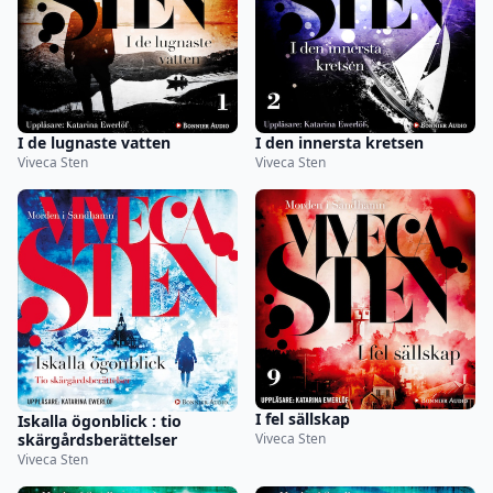
I de lugnaste vatten
I den innersta kretsen
Viveca Sten
Viveca Sten
I fel sällskap
Iskalla ögonblick : tio
skärgårdsberättelser
Viveca Sten
Viveca Sten