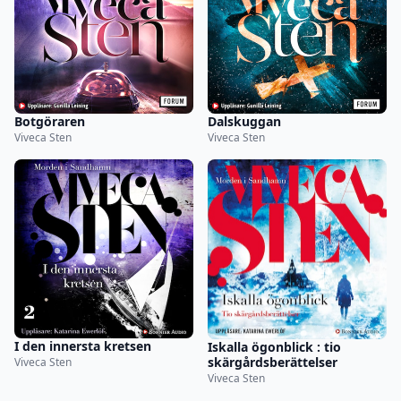
Botgöraren
Dalskuggan
Viveca Sten
Viveca Sten
I den innersta kretsen
Iskalla ögonblick : tio
skärgårdsberättelser
Viveca Sten
Viveca Sten