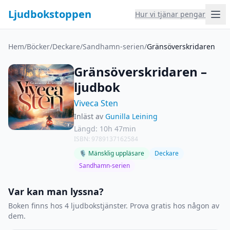
Ljudbokstoppen
Hur vi tjänar pengar
Hem
/
Böcker
/
Deckare
/
Sandhamn-serien
/
Gränsöverskridaren
Gränsöverskridaren –
ljudbok
Viveca Sten
Inläst av
Gunilla Leining
Längd: 10h 47min
ISBN: 9789137162584
🎙 Mänsklig uppläsare
Deckare
Sandhamn-serien
Var kan man lyssna?
Boken finns hos 4 ljudbokstjänster. Prova gratis hos någon av
dem.