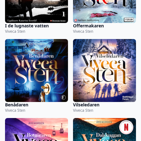
I de lugnaste vatten
Offermakaren
Viveca Sten
Viveca Sten
Benådaren
Vilseledaren
Viveca Sten
Viveca Sten