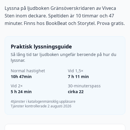
Lyssna på ljudboken Gränsöverskridaren av Viveca
Sten inom deckare. Speltiden är 10 timmar och 47
minuter. Finns hos BookBeat och Storytel. Prova gratis.
Praktisk lyssningsguide
Så lång tid tar ljudboken ungefär beroende på hur du
lyssnar.
Normal hastighet
Vid 1,5×
10h 47min
7 h 11 min
Vid 2×
30-minuterspass
5 h 24 min
cirka 22
4tjänster i katalogen
mänsklig uppläsare
Tjänster kontrollerade 2 augusti 2026