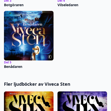
Del 3
Del 4
Botgöraren
Vilseledaren
Del 5
Benådaren
Fler ljudböcker av Viveca Sten