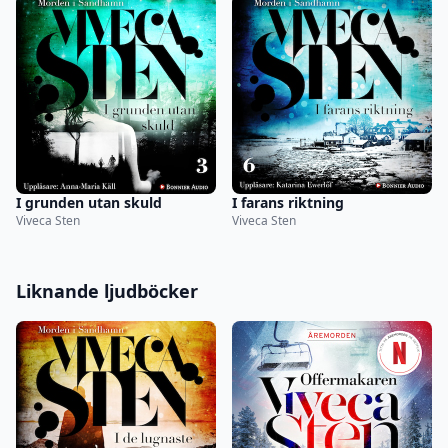
I grunden utan skuld
I farans riktning
Viveca Sten
Viveca Sten
Liknande ljudböcker