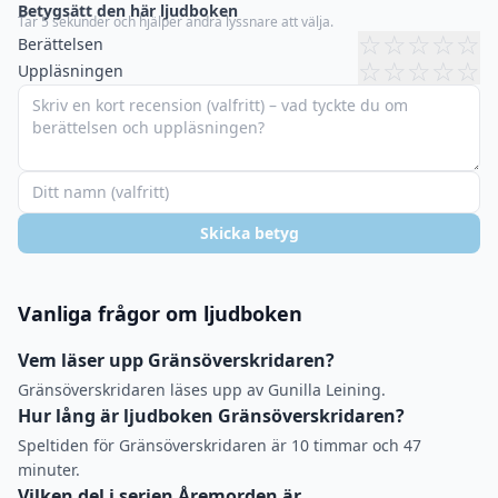
Betygsätt den här ljudboken
Tar 5 sekunder och hjälper andra lyssnare att välja.
☆
☆
☆
☆
☆
Berättelsen
☆
☆
☆
☆
☆
Uppläsningen
Skicka betyg
Vanliga frågor om ljudboken
Vem läser upp Gränsöverskridaren?
Gränsöverskridaren läses upp av Gunilla Leining.
Hur lång är ljudboken Gränsöverskridaren?
Speltiden för Gränsöverskridaren är 10 timmar och 47
minuter.
Vilken del i serien Åremorden är