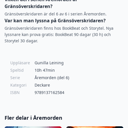
Gränsöverskridaren?
Gränsöverskridaren är del 6 av 6 i serien Åremorden.
Var kan man lyssna på Gränsöverskridaren?
Gränsöverskridaren finns hos BookBeat och Storytel. Nya
lyssnare kan prova gratis: BookBeat 90 dagar (30 h) och
Storytel 30 dagar.
Uppläsare
Gunilla Leining
Speltid
10h 47min
Serie
Åremorden (del 6)
Kategori
Deckare
ISBN
9789137162584
Fler delar i Åremorden