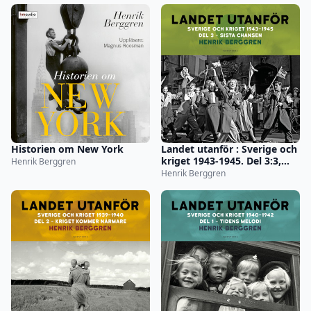
Historien om New York
Landet utanför : Sverige och
kriget 1943-1945. Del 3:3,
Henrik Berggren
Sista chansen
Henrik Berggren