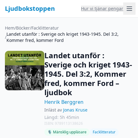
Ljudbokstoppen
Hur vi tjänar pengar
Hem
/
Böcker
/
Facklitteratur
Landet utanför : Sverige och kriget 1943-1945. Del 3:2,
/
Kommer fred, kommer Ford
Landet utanför :
Sverige och kriget 1943-
1945. Del 3:2, Kommer
fred, kommer Ford –
ljudbok
Henrik Berggren
Inläst av
Jonas Kruse
Längd: 5h 45min
ISBN: 9789113138626
🎙 Mänsklig uppläsare
Facklitteratur