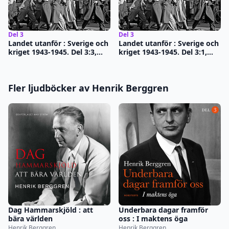
Del 3
Del 3
Landet utanför : Sverige och
Landet utanför : Sverige och
kriget 1943-1945. Del 3:3,
kriget 1943-1945. Del 3:1,
Sista chansen
Varje order om att
motståndet ska uppges är
falsk
Fler ljudböcker av Henrik Berggren
Dag Hammarskjöld : att
Underbara dagar framför
bära världen
oss : I maktens öga
Henrik Berggren
Henrik Berggren