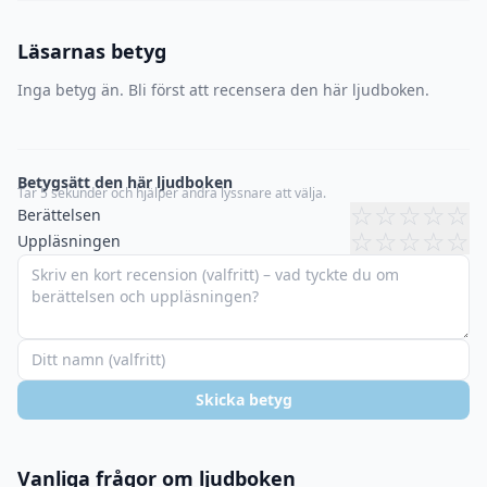
Läsarnas betyg
Inga betyg än. Bli först att recensera den här ljudboken.
Betygsätt den här ljudboken
Tar 5 sekunder och hjälper andra lyssnare att välja.
☆
☆
☆
☆
☆
Berättelsen
☆
☆
☆
☆
☆
Uppläsningen
Skicka betyg
Vanliga frågor om ljudboken