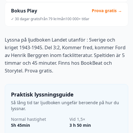
Bokus Play
Prova gratis →
✓ 30 dagar gratis
Från 79 kr/mån
100 000+ titlar
Lyssna på ljudboken Landet utanför : Sverige och
kriget 1943-1945. Del 3:2, Kommer fred, kommer Ford
av Henrik Berggren inom facklitteratur. Speltiden är 5
timmar och 45 minuter. Finns hos BookBeat och
Storytel. Prova gratis.
Praktisk lyssningsguide
Så lång tid tar ljudboken ungefär beroende på hur du
lyssnar.
Normal hastighet
Vid 1,5×
5h 45min
3 h 50 min