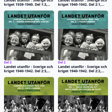
Landet utanför : Sverige och
Landet utanför : Sverige och
kriget 1939-1940. Del 1:3,
kriget 1940-1942. Del 2:1,
Nazistisk nyordning i Europa
Tidens melodi
Del 2
Del 2
Landet utanför : Sverige och
Landet utanför : Sverige och
kriget 1940-1942. Del 2:3,
kriget 1940-1942. Del 2:2,
Varför mörknade inte
Tysken kommer!
himlen?