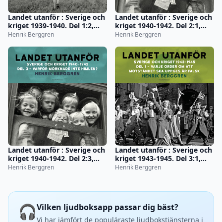
Landet utanför : Sverige och
Landet utanför : Sverige och
kriget 1939-1940. Del 1:2,
kriget 1940-1942. Del 2:1,
Kriget kommer närmare
Tidens melodi
Henrik Berggren
Henrik Berggren
Landet utanför : Sverige och
Landet utanför : Sverige och
kriget 1940-1942. Del 2:3,
kriget 1943-1945. Del 3:1,
Varför mörknade inte
Varje order om att
Henrik Berggren
Henrik Berggren
himlen?
motståndet ska uppges är
falsk
🎧
Vilken ljudboksapp passar dig bäst?
Vi har jämfört de populäraste ljudbokstjänsterna i