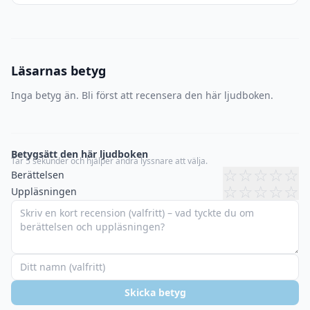
Läsarnas betyg
Inga betyg än. Bli först att recensera den här ljudboken.
Betygsätt den här ljudboken
Tar 5 sekunder och hjälper andra lyssnare att välja.
☆
☆
☆
☆
☆
Berättelsen
☆
☆
☆
☆
☆
Uppläsningen
Skicka betyg