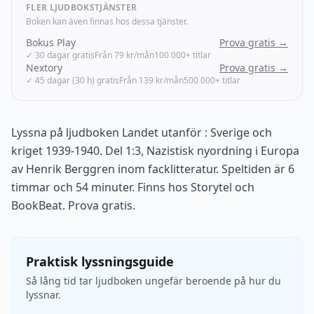
FLER LJUDBOKSTJÄNSTER
Boken kan även finnas hos dessa tjänster.
Bokus Play
Prova gratis →
✓ 30 dagar gratis
Från 79 kr/mån
100 000+ titlar
Nextory
Prova gratis →
✓ 45 dagar (30 h) gratis
Från 139 kr/mån
500 000+ titlar
Lyssna på ljudboken Landet utanför : Sverige och
kriget 1939-1940. Del 1:3, Nazistisk nyordning i Europa
av Henrik Berggren inom facklitteratur. Speltiden är 6
timmar och 54 minuter. Finns hos Storytel och
BookBeat. Prova gratis.
Praktisk lyssningsguide
Så lång tid tar ljudboken ungefär beroende på hur du
lyssnar.