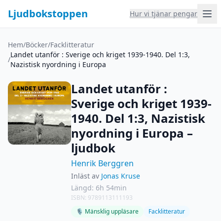
Ljudbokstoppen
Hur vi tjänar pengar
Hem
/
Böcker
/
Facklitteratur
Landet utanför : Sverige och kriget 1939-1940. Del 1:3,
/
Nazistisk nyordning i Europa
Landet utanför :
Sverige och kriget 1939-
1940. Del 1:3, Nazistisk
nyordning i Europa –
ljudbok
Henrik Berggren
Inläst av
Jonas Kruse
Längd: 6h 54min
ISBN: 9789113111193
🎙 Mänsklig uppläsare
Facklitteratur