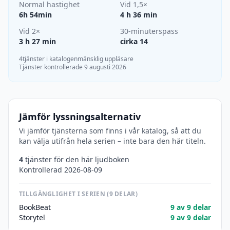
Normal hastighet
Vid 1,5×
6h 54min
4 h 36 min
Vid 2×
30-minuterspass
3 h 27 min
cirka 14
4tjänster i katalogen
mänsklig uppläsare
Tjänster kontrollerade 9 augusti 2026
Jämför lyssningsalternativ
Vi jämför tjänsterna som finns i vår katalog, så att du
kan välja utifrån hela serien – inte bara den här titeln.
4
tjänster för den här ljudboken
Kontrollerad 2026-08-09
TILLGÄNGLIGHET I SERIEN (9 DELAR)
BookBeat
9 av 9 delar
Storytel
9 av 9 delar