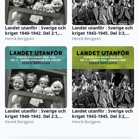
Landet utanför : Sverige och
Landet utanför : Sverige och
kriget 1940-1942. Del 2:1,
kriget 1943-1945. Del 3:3,
Tidens melodi
Sista chansen
Henrik Berggren
Henrik Berggren
Landet utanför : Sverige och
Landet utanför : Sverige och
kriget 1940-1942. Del 2:3,
kriget 1943-1945. Del 3:2,
Varför mörknade inte
Kommer fred, kommer Ford
Henrik Berggren
Henrik Berggren
himlen?