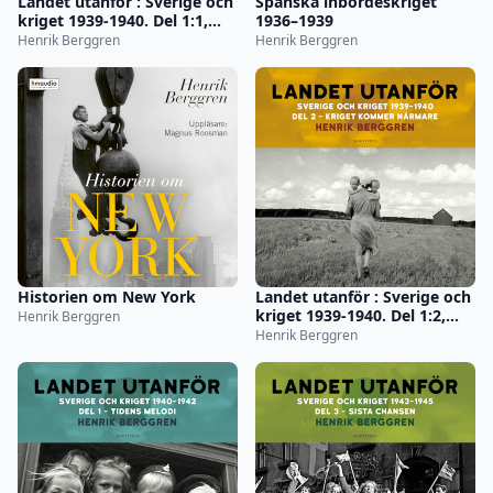
Landet utanför : Sverige och
Spanska inbördeskriget
kriget 1939-1940. Del 1:1,
1936–1939
Det blomstrande landet
Henrik Berggren
Henrik Berggren
Historien om New York
Landet utanför : Sverige och
kriget 1939-1940. Del 1:2,
Henrik Berggren
Kriget kommer närmare
Henrik Berggren