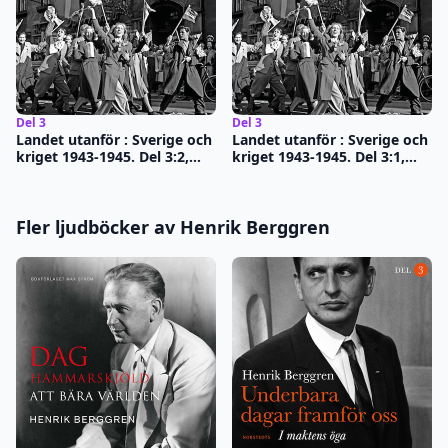
Del 3
Del 3
Landet utanför : Sverige och
Landet utanför : Sverige och
kriget 1943-1945. Del 3:2,
kriget 1943-1945. Del 3:1,
Kommer fred, kommer Ford
Varje order om att
motståndet ska uppges är
falsk
Fler ljudböcker av Henrik Berggren