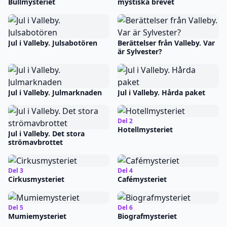
Bullmysteriet
mystiska brevet
Jul i Valleby. Julsabotören
Berättelser från Valleby. Var
är Sylvester?
Jul i Valleby. Julmarknaden
Jul i Valleby. Hårda paket
Del 2
Hotellmysteriet
Jul i Valleby. Det stora
strömavbrottet
Del 3
Del 4
Cirkusmysteriet
Cafémysteriet
Del 5
Del 6
Mumiemysteriet
Biografmysteriet