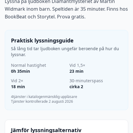
Lyssna på ljudboken Diamantmysteriet av Martin
Widmark inom barn. Speltiden är 35 minuter. Finns hos
BookBeat och Storytel. Prova gratis.
Praktisk lyssningsguide
Så lång tid tar ljudboken ungefär beroende på hur du
lyssnar.
Normal hastighet
Vid 1,5×
0h 35min
23 min
Vid 2×
30-minuterspass
18 min
cirka 2
4tjänster i katalogen
mänsklig uppläsare
Tjänster kontrollerade 2 augusti 2026
Jämför lyssningsalternativ