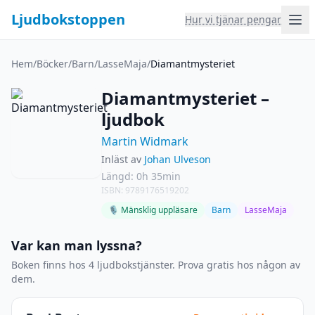
Ljudbokstoppen
Hur vi tjänar pengar
Hem
/
Böcker
/
Barn
/
LasseMaja
/
Diamantmysteriet
Diamantmysteriet –
ljudbok
Martin Widmark
Inläst av
Johan Ulveson
Längd: 0h 35min
ISBN: 9789176519202
🎙 Mänsklig uppläsare
Barn
LasseMaja
Var kan man lyssna?
Boken finns hos 4 ljudbokstjänster. Prova gratis hos någon av
dem.