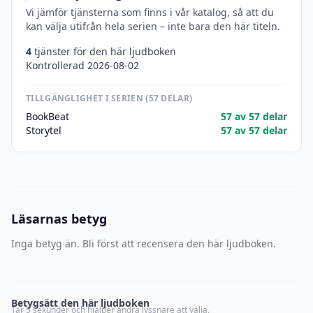
Vi jämför tjänsterna som finns i vår katalog, så att du
kan välja utifrån hela serien – inte bara den här titeln.
4
tjänster för den här ljudboken
Kontrollerad 2026-08-02
TILLGÄNGLIGHET I SERIEN (57 DELAR)
BookBeat
57 av 57 delar
Storytel
57 av 57 delar
Läsarnas betyg
Inga betyg än. Bli först att recensera den här ljudboken.
Betygsätt den här ljudboken
Tar 5 sekunder och hjälper andra lyssnare att välja.