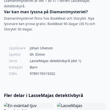
Diamantmysteriet är del 1 av 57 i serien LasseMajas
detektivbyrå.
Var kan man lyssna på Diamantmysteriet?
Diamantmysteriet finns hos BookBeat och Storytel. Nya
lyssnare kan prova gratis: BookBeat 90 dagar (30 h) och
Storytel 30 dagar.
Uppläsare
Johan Ulveson
Speltid
0h 35min
Serie
LasseMajas detektivbyrå (del 1)
Kategori
Barn
ISBN
9789176519202
Fler delar i LasseMajas detektivbyrå