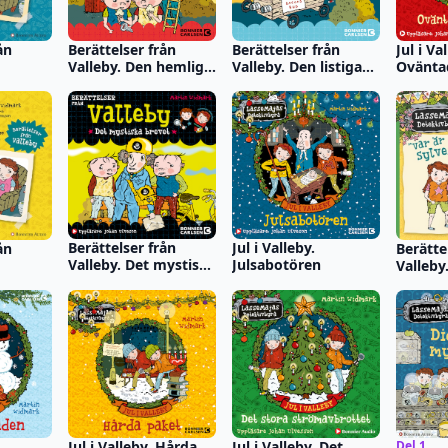
Berättelser från
Berättelser från
Jul i Va
ån
Valleby. Den hemliga
Valleby. Den listiga
Oväntad
nyckeln
planen
den
Berättelser från
Jul i Valleby.
ån
Berätte
Valleby. Det mystiska
Julsabotören
Valleby
brevet
Sylvest
Jul i Valleby. Hårda
Jul i Valleby. Det
Del 1