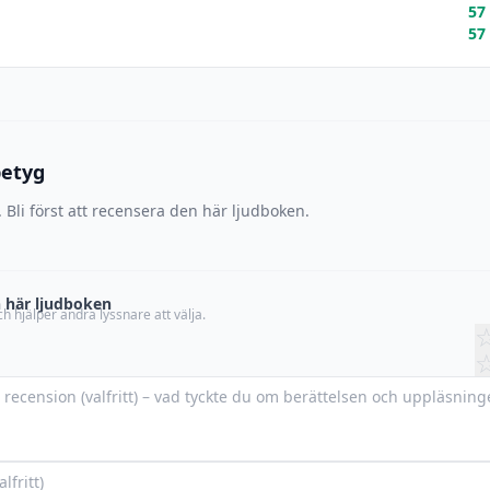
57
57
betyg
 Bli först att recensera den här ljudboken.
 här ljudboken
h hjälper andra lyssnare att välja.