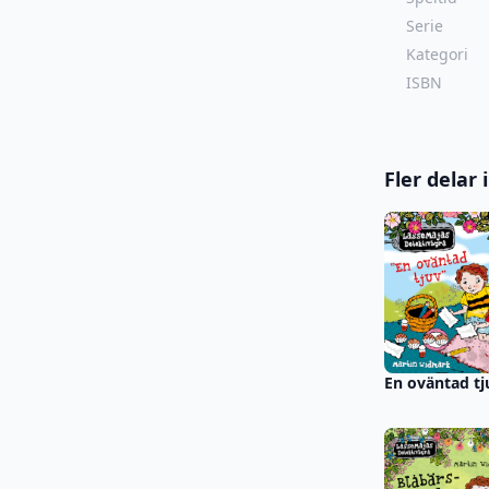
Serie
Kategori
ISBN
Fler delar
En oväntad tj