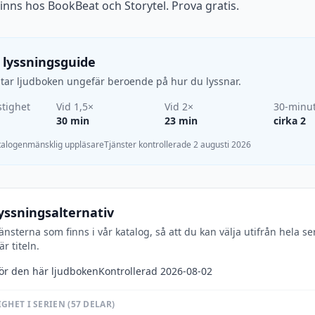
Finns hos BookBeat och Storytel. Prova gratis.
 lyssningsguide
d tar ljudboken ungefär beroende på hur du lyssnar.
tighet
Vid 1,5×
Vid 2×
30-minu
30 min
23 min
cirka 2
atalogen
mänsklig uppläsare
Tjänster kontrollerade 2 augusti 2026
yssningsalternativ
jänsterna som finns i vår katalog, så att du kan välja utifrån hela se
r titeln.
för den här ljudboken
Kontrollerad 2026-08-02
GHET I SERIEN (57 DELAR)