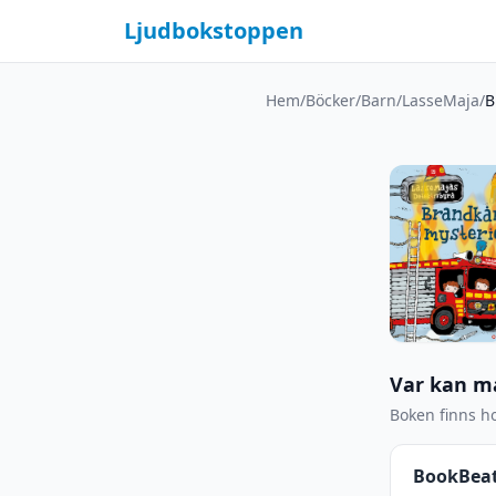
Ljudbokstoppen
Hem
/
Böcker
/
Barn
/
LasseMaja
/
B
Var kan m
Boken finns ho
BookBea