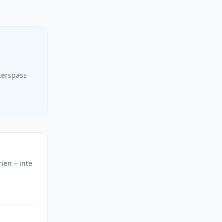
terspass
rien – inte