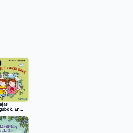
ajas
gsbok. En
varje holk