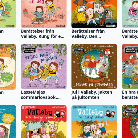
ån
Berättelser från
Berättelser från
Berätte
Valleby. Kung för en
Valleby. Den
Valleby
en
dag
försvunna katten
Deckart
skolan
LasseMajas
Jul i Valleby. Jakten
En bra 
ån
sommarlovsbok.
på jultomten
berätte
Träna med Prästen
Valleby