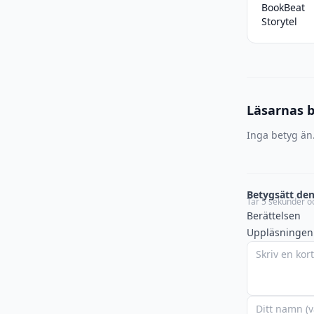
BookBeat
Storytel
Läsarnas 
Inga betyg än.
Betygsätt den
Tar 5 sekunder oc
Berättelsen
Uppläsningen