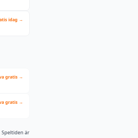
atis idag →
va gratis →
va gratis →
Speltiden är