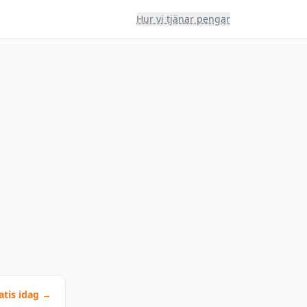
Hur vi tjänar pengar
atis idag →