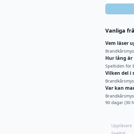
Vanliga fr
Vem läser u
Brandkårsmyst
Hur lång är
Speltiden för 
Vilken del 
Brandkårsmyste
Var kan man
Brandkårsmyste
90 dagar (30 h
Uppläsare
Speltid