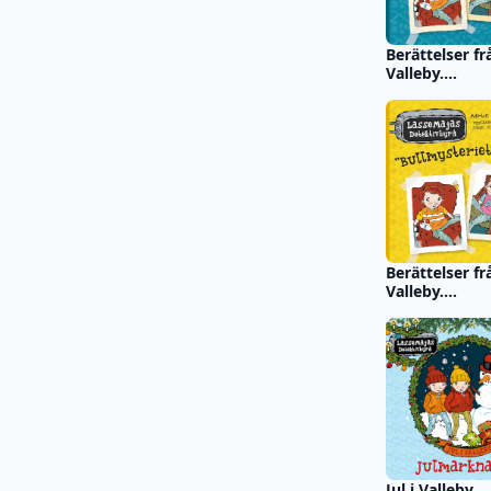
Berättelser fr
Valleby.
Loppmarkna
Berättelser fr
Valleby.
Bullmysteriet
Jul i Valleby.