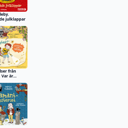
lleby.
e julklappar
lser från
. Var är
er?