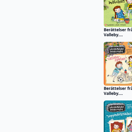
Berättelser fr
Valleby.
Blåbärsmatch
Berättelser fr
Valleby.
Vallebyspelen