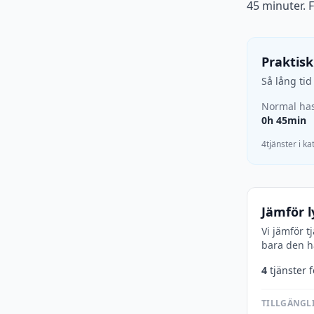
45 minuter. 
Praktisk
Så lång ti
Normal has
0h 45min
4tjänster i k
Jämför l
Vi jämför t
bara den hä
4
tjänster 
TILLGÄNGLI