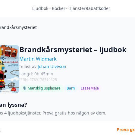
Ljudbok
Böcker
Tjänster
Rabattkoder
randkårsmysteriet
Brandkårsmysteriet – ljudbok
Martin Widmark
Inläst av
Johan Ulveson
Längd: 0h 45min
ISBN: 9789176519325
🎙 Mänsklig uppläsare
Barn
LasseMaja
an lyssna?
s 4 ljudbokstjänster. Prova gratis hos någon av dem.
t
Prova gr