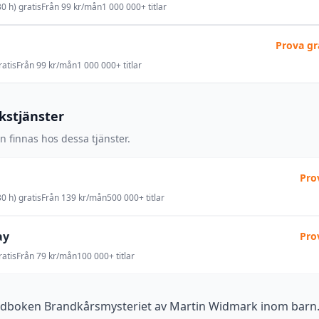
0 h) gratis
Från 99 kr/mån
1 000 000+ titlar
Prova gr
atis
Från 99 kr/mån
1 000 000+ titlar
okstjänster
 finnas hos dessa tjänster.
Pro
0 h) gratis
Från 139 kr/mån
500 000+ titlar
ay
Pro
atis
Från 79 kr/mån
100 000+ titlar
udboken Brandkårsmysteriet av Martin Widmark inom barn. 