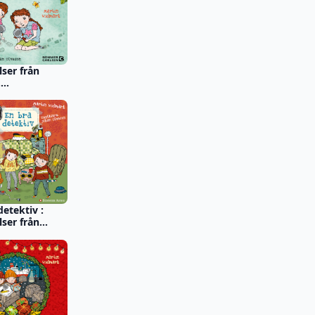
lser från
.
ävling i
detektiv :
lser från