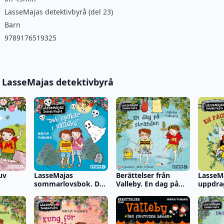
LasseMajas detektivbyrå (del 23)
Barn
9789176519325
 i LasseMajas detektivbyrå
uv
LasseMajas
Berättelser från
LasseM
sommarlovsbok. Det
Valleby. En dag på
uppdra
spökar i Valleby
stranden
fågel i 