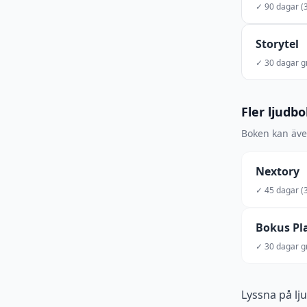
✓ 90 dagar (3
Storytel
✓ 30 dagar gr
Fler ljudb
Boken kan även
Nextory
✓ 45 dagar (3
Bokus Pl
✓ 30 dagar gr
Lyssna på lj