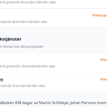
0 h) gratis
Från 99 kr/mån
1 000 000+ titlar
Prova gr
atis
Från 99 kr/mån
1 000 000+ titlar
okstjänster
 finnas hos dessa tjänster.
Pro
0 h) gratis
Från 139 kr/mån
500 000+ titlar
ay
Pro
atis
Från 79 kr/mån
100 000+ titlar
udboken 438 dagar av Martin Schibbye, Johan Persson inom 