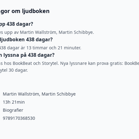
ågor om ljudboken
pp 438 dagar?
es upp av Martin Wallström, Martin Schibbye.
 ljudboken 438 dagar?
 438 dagar är 13 timmar och 21 minuter.
 lyssna på 438 dagar?
s hos BookBeat och Storytel. Nya lyssnare kan prova gratis: BookB
rytel 30 dagar.
Martin Wallström, Martin Schibbye
13h 21min
Biografier
9789170368530