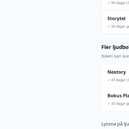
✓ 90 dagar (3
Storytel
✓ 30 dagar gr
Fler ljudb
Boken kan även
Nextory
✓ 45 dagar (3
Bokus Pl
✓ 30 dagar gr
Lyssna på lj