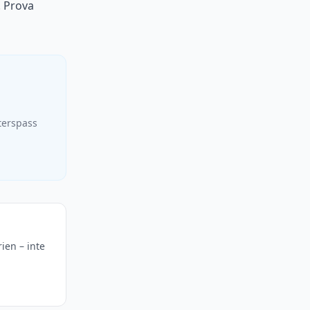
. Prova
terspass
rien – inte