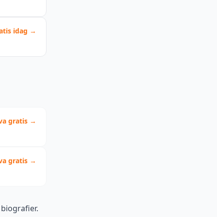
atis idag →
va gratis →
va gratis →
biografier.