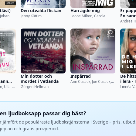
tläst)
Den utvalda flickan
Han ägde mig
Er papp
En sann
 Johan
Jenny Küttim
Leone Milton, Carola
Jansson
Andrea H
Min dotter och
Inspärrad
De hitt
sann
mordet i Vetlanda
i lera -
Ann Cusack, Joe Cusack,
om hur 
Carol Minto
, Ulla-
Görgen Hellman
Linnéa Va
tsunam
ken ljudboksapp passar dig bäst?
r jämfört de populäraste ljudbokstjänsterna i Sverige – pris, utbud
jeplan och gratis provperiod.