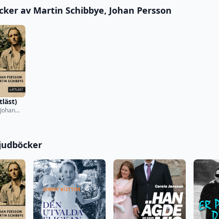
öcker av Martin Schibbye, Johan Persson
tläst)
 Johan
judböcker