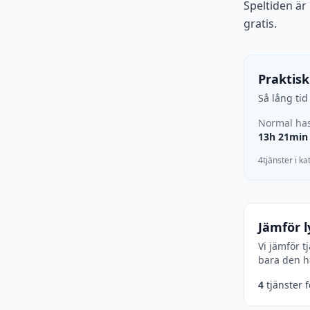
Speltiden är
gratis.
Praktisk
Så lång ti
Normal has
13h 21min
4tjänster i k
Jämför l
Vi jämför t
bara den hä
4
tjänster 