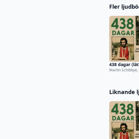
Fler ljudb
438 dagar (lät
Martin Schibbye,
Persson
Liknande l