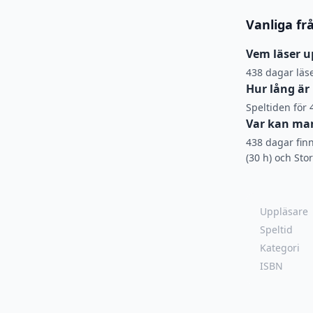
Vanliga fr
Vem läser u
438 dagar läs
Hur lång är
Speltiden för
Var kan man
438 dagar finn
(30 h) och Sto
Uppläsare
Speltid
Kategori
ISBN