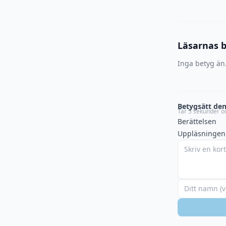
Läsarnas 
Inga betyg än.
Betygsätt den
Tar 5 sekunder oc
Berättelsen
Uppläsningen