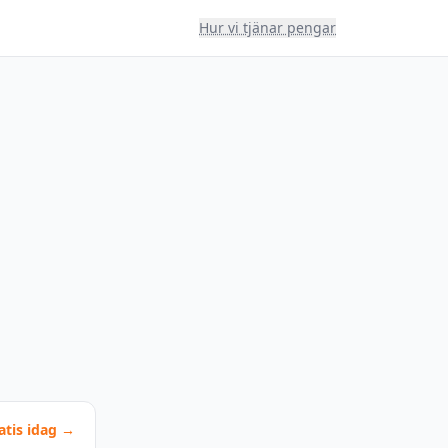
Hur vi tjänar pengar
atis idag →