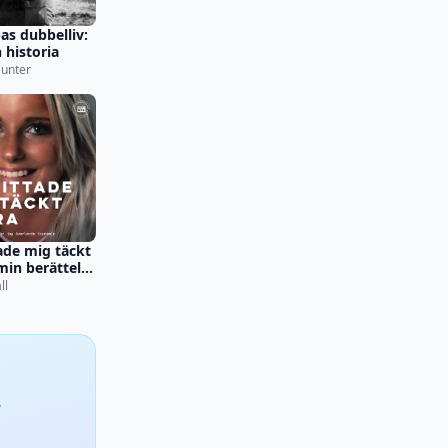
as dubbelliv:
 historia
unter
ade mig täckt
 min berättelse
jag överlevde
ll
in
,