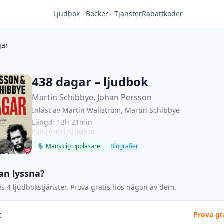
Ljudbok
Böcker
Tjänster
Rabattkoder
gar
438 dagar – ljudbok
Martin Schibbye, Johan Persson
Inläst av Martin Wallström, Martin Schibbye
Längd: 13h 21min
ISBN: 9789170368530
🎙 Mänsklig uppläsare
Biografier
an lyssna?
s 4 ljudbokstjänster. Prova gratis hos någon av dem.
t
Prova gr