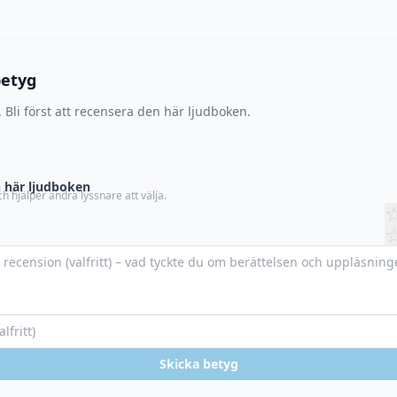
betyg
 Bli först att recensera den här ljudboken.
 här ljudboken
h hjälper andra lyssnare att välja.
Skicka betyg