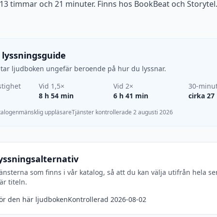
 13 timmar och 21 minuter. Finns hos BookBeat och Storytel
 lyssningsguide
d tar ljudboken ungefär beroende på hur du lyssnar.
tighet
Vid 1,5×
Vid 2×
30-minu
8 h 54 min
6 h 41 min
cirka 27
atalogen
mänsklig uppläsare
Tjänster kontrollerade 2 augusti 2026
yssningsalternativ
jänsterna som finns i vår katalog, så att du kan välja utifrån hela se
r titeln.
för den här ljudboken
Kontrollerad 2026-08-02