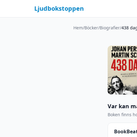
Ljudbokstoppen
Hem
/
Böcker
/
Biografier
/
438 da
Var kan m
Boken finns ho
BookBea