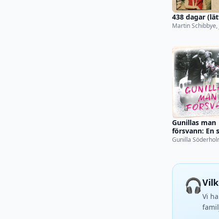
438 dagar (lät
Martin Schibbye,
Persson
Gunillas man
försvann: En 
historia
Gunilla Söderholm
Lene Österholm
🎧
Vil
Vi ha
famil