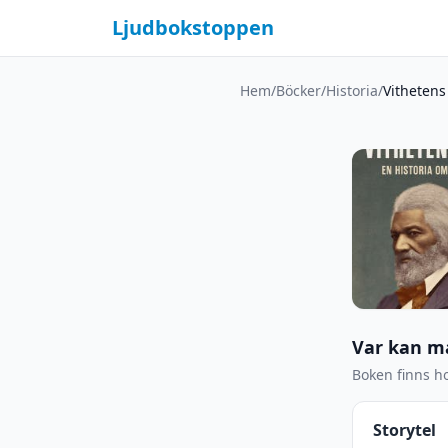
Ljudbokstoppen
Hem
/
Böcker
/
Historia
/
Vithetens
Var kan m
Boken finns ho
Storytel