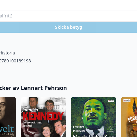
Skicka betyg
Historia
9789100189198
öcker av Lennart Pehrson