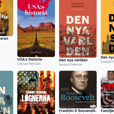
 eran
Den ny
USA:s historia
Den nya världen
Lennart 
Lennart Pehrson
Lennart Pehrson
Franklin D Roosevelt.
Familje