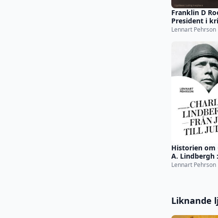
Franklin D Ro
President i kr
krig
Lennart Pehrson
Historien om 
A. Lindbergh :
Jesus till Juda
Lennart Pehrson
Liknande l