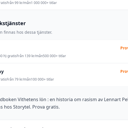
atis
Från 99 kr/mån
1 000 000+ titlar
okstjänster
 finnas hos dessa tjänster.
Pro
0 h) gratis
Från 139 kr/mån
500 000+ titlar
ay
Pro
atis
Från 79 kr/mån
100 000+ titlar
udboken Vithetens lön : en historia om rasism av Lennart 
ns hos Storytel. Prova gratis.