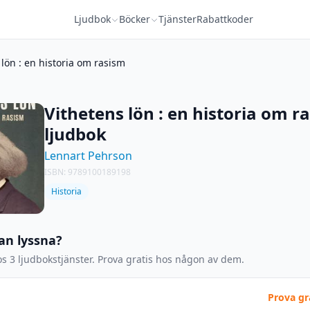
Ljudbok
Böcker
Tjänster
Rabattkoder
 lön : en historia om rasism
Vithetens lön : en historia om r
ljudbok
Lennart Pehrson
ISBN: 9789100189198
Historia
an lyssna?
s 3 ljudbokstjänster. Prova gratis hos någon av dem.
Prova gr