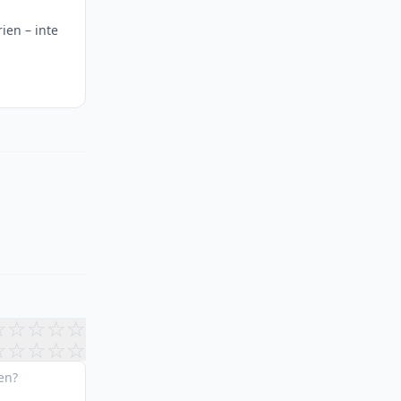
rien – inte
☆
☆
☆
☆
☆
☆
☆
☆
☆
☆