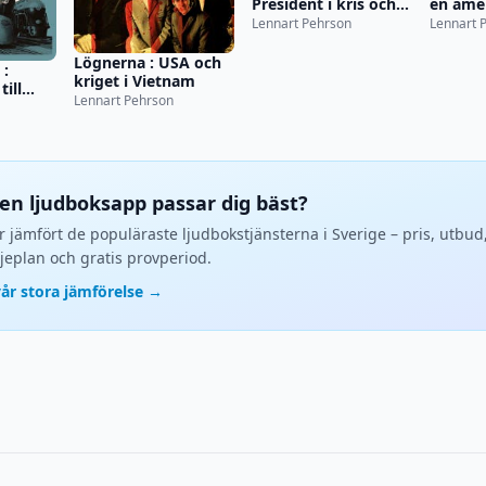
President i kris och
en ame
krig
dynasti
Lennart Pehrson
Lennart 
Lögnerna : USA och
 :
kriget i Vietnam
ill
Lennart Pehrson
ken ljudboksapp passar dig bäst?
r jämfört de populäraste ljudbokstjänsterna i Sverige – pris, utbud
jeplan och gratis provperiod.
vår stora jämförelse →