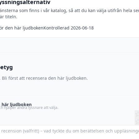
yssningsalternativ
jänsterna som finns i vår katalog, så att du kan välja utifrån hela se
r titeln.
för den här ljudboken
Kontrollerad 2026-06-18
betyg
 Bli först att recensera den här ljudboken.
 här ljudboken
h hjälper andra lyssnare att välja.