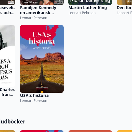
osevelt.
Familjen Kennedy :
Martin Luther King
Den för
is och
en amerikansk
Lennart Pehrson
Lennart 
dynasti
Lennart Pehrson
Charles
 från
USA:s historia
s
Lennart Pehrson
judböcker