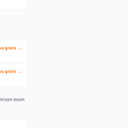
va gratis →
va gratis →
Pehrson inom