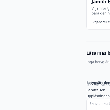
Jämför l
Vi jämför t
bara den hä
3
tjänster 
Läsarnas 
Inga betyg än.
Betygsätt den
Tar 5 sekunder oc
Berättelsen
Uppläsningen