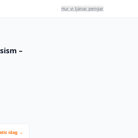
Hur vi tjänar pengar
asism –
atis idag →