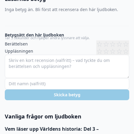
Inga betyg än. Bli först att recensera den här ljudboken.
Betygsätt den här ljudboken
Tar 5 sekunder och hjälper andra lyssnare att välja.
☆
☆
☆
☆
☆
Berättelsen
☆
☆
☆
☆
☆
Uppläsningen
Skicka betyg
Vanliga frågor om ljudboken
Vem läser upp Världens historia: Del 3 –