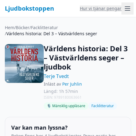
Ljudbokstoppen
Hur vi tjänar pengar
Hem
/
Böcker
/
Facklitteratur
/
Världens historia: Del 3 – Västvärldens seger
Världens historia: Del 3
– Västvärldens seger –
ljudbok
Terje Tvedt
Inläst av
Per Juhlin
Längd: 1h 57min
ISBN: 9789180063661
🎙 Mänsklig uppläsare
Facklitteratur
Var kan man lyssna?
Boken finns hos 4 ljudbokstjänster. Prova gratis hos