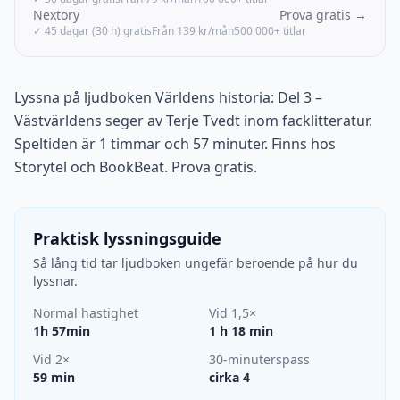
Nextory
Prova gratis →
✓ 45 dagar (30 h) gratis
Från 139 kr/mån
500 000+ titlar
Lyssna på ljudboken Världens historia: Del 3 –
Västvärldens seger av Terje Tvedt inom facklitteratur.
Speltiden är 1 timmar och 57 minuter. Finns hos
Storytel och BookBeat. Prova gratis.
Praktisk lyssningsguide
Så lång tid tar ljudboken ungefär beroende på hur du
lyssnar.
Normal hastighet
Vid 1,5×
1h 57min
1 h 18 min
Vid 2×
30-minuterspass
59 min
cirka 4