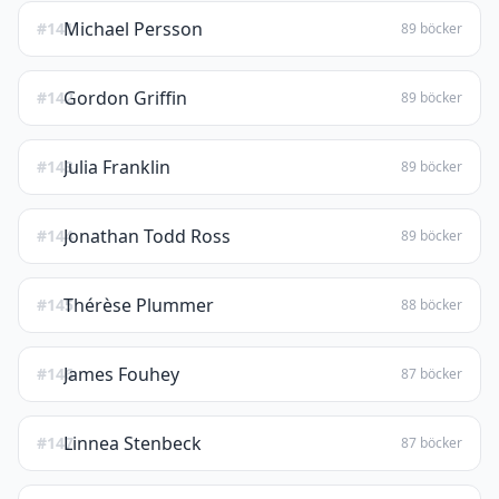
Michael Persson
#141
89 böcker
Gordon Griffin
#142
89 böcker
Julia Franklin
#143
89 böcker
Jonathan Todd Ross
#144
89 böcker
Thérèse Plummer
#145
88 böcker
James Fouhey
#146
87 böcker
Linnea Stenbeck
#147
87 böcker