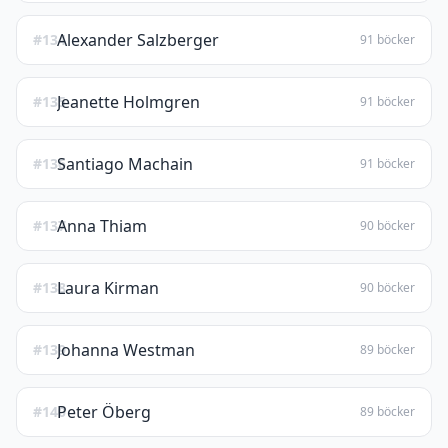
Alexander Salzberger
#134
91 böcker
Jeanette Holmgren
#135
91 böcker
Santiago Machain
#136
91 böcker
Anna Thiam
#137
90 böcker
Laura Kirman
#138
90 böcker
Johanna Westman
#139
89 böcker
Peter Öberg
#140
89 böcker