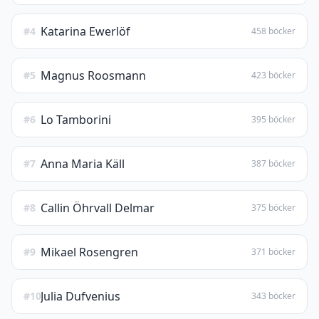
Katarina Ewerlöf
#4
458 böcker
Magnus Roosmann
#5
423 böcker
Lo Tamborini
#6
395 böcker
Anna Maria Käll
#7
387 böcker
Callin Öhrvall Delmar
#8
375 böcker
Mikael Rosengren
#9
371 böcker
Julia Dufvenius
#10
343 böcker