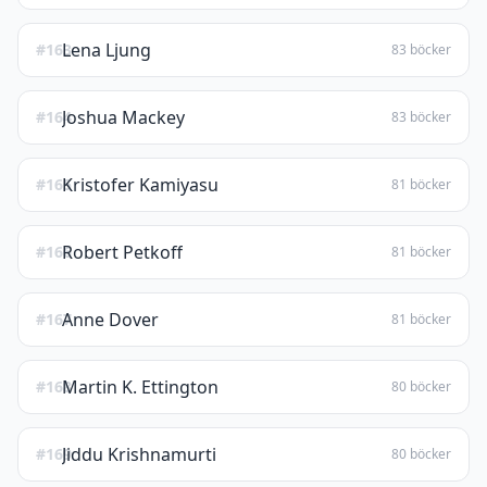
Lena Ljung
#163
83 böcker
Joshua Mackey
#164
83 böcker
Kristofer Kamiyasu
#165
81 böcker
Robert Petkoff
#166
81 böcker
Anne Dover
#167
81 böcker
Martin K. Ettington
#168
80 böcker
Jiddu Krishnamurti
#169
80 böcker