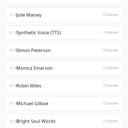
Julie Maisey
#192
74 böcker
Synthetic Voice (TTS)
#193
74 böcker
Simon Peterson
#194
74 böcker
Monica Einarson
#195
73 böcker
Robin Miles
#196
73 böcker
Michael Gilboe
#197
73 böcker
Bright Soul Words
#198
73 böcker