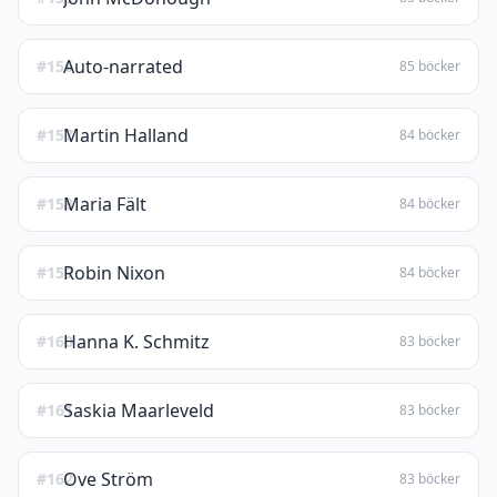
Auto-narrated
#156
85 böcker
Martin Halland
#157
84 böcker
Maria Fält
#158
84 böcker
Robin Nixon
#159
84 böcker
Hanna K. Schmitz
#160
83 böcker
Saskia Maarleveld
#161
83 böcker
Ove Ström
#162
83 böcker