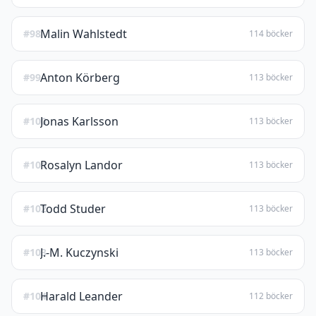
Malin Wahlstedt
#98
114 böcker
Anton Körberg
#99
113 böcker
Jonas Karlsson
#100
113 böcker
Rosalyn Landor
#101
113 böcker
Todd Studer
#102
113 böcker
J.-M. Kuczynski
#103
113 böcker
Harald Leander
#104
112 böcker