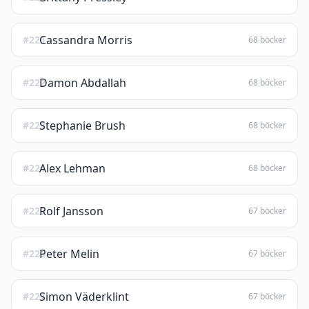
Cassandra Morris
#221
68 böcker
Damon Abdallah
#222
68 böcker
Stephanie Brush
#223
68 böcker
Alex Lehman
#224
68 böcker
Rolf Jansson
#225
67 böcker
Peter Melin
#226
67 böcker
Simon Väderklint
#227
67 böcker