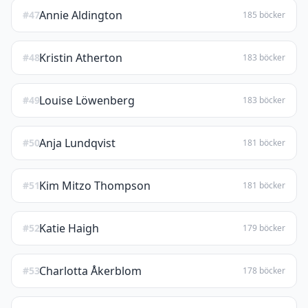
Annie Aldington
#47
185 böcker
Kristin Atherton
#48
183 böcker
Louise Löwenberg
#49
183 böcker
Anja Lundqvist
#50
181 böcker
Kim Mitzo Thompson
#51
181 böcker
Katie Haigh
#52
179 böcker
Charlotta Åkerblom
#53
178 böcker