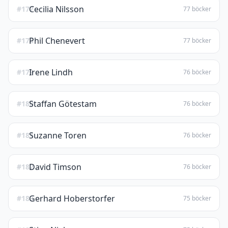
Cecilia Nilsson
#177
77 böcker
Phil Chenevert
#178
77 böcker
Irene Lindh
#179
76 böcker
Staffan Götestam
#180
76 böcker
Suzanne Toren
#181
76 böcker
David Timson
#182
76 böcker
Gerhard Hoberstorfer
#183
75 böcker