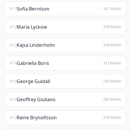
Sofia Berntson
#11
341 böcker
Maria Lyckow
#12
338 böcker
Kajsa Linderholm
#13
334 böcker
Gabriella Boris
#14
313 böcker
George Guidall
#15
290 böcker
Geoffrey Giuliano
#16
285 böcker
Reine Brynolfsson
#17
278 böcker