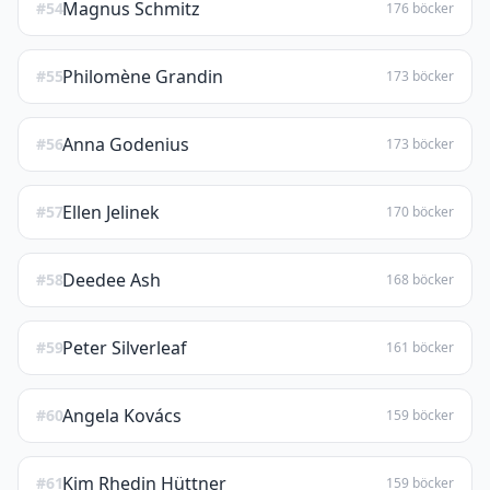
Magnus Schmitz
#54
176 böcker
Philomène Grandin
#55
173 böcker
Anna Godenius
#56
173 böcker
Ellen Jelinek
#57
170 böcker
Deedee Ash
#58
168 böcker
Peter Silverleaf
#59
161 böcker
Angela Kovács
#60
159 böcker
Kim Rhedin Hüttner
#61
159 böcker