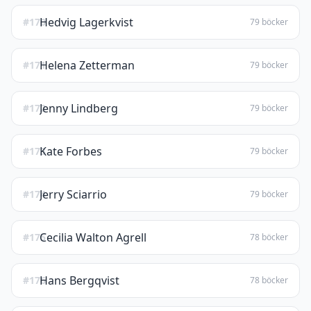
Hedvig Lagerkvist
#170
79 böcker
Helena Zetterman
#171
79 böcker
Jenny Lindberg
#172
79 böcker
Kate Forbes
#173
79 böcker
Jerry Sciarrio
#174
79 böcker
Cecilia Walton Agrell
#175
78 böcker
Hans Bergqvist
#176
78 böcker