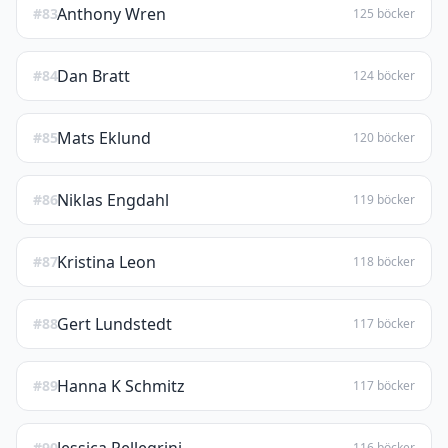
Anthony Wren
#83
125 böcker
Dan Bratt
#84
124 böcker
Mats Eklund
#85
120 böcker
Niklas Engdahl
#86
119 böcker
Kristina Leon
#87
118 böcker
Gert Lundstedt
#88
117 böcker
Hanna K Schmitz
#89
117 böcker
#90
116 böcker