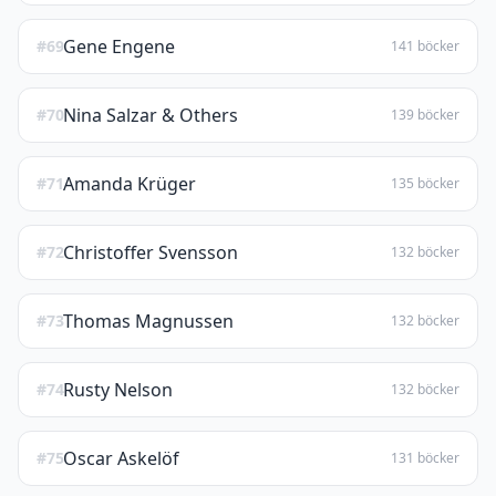
Gene Engene
#69
141 böcker
Nina Salzar & Others
#70
139 böcker
Amanda Krüger
#71
135 böcker
Christoffer Svensson
#72
132 böcker
Thomas Magnussen
#73
132 böcker
Rusty Nelson
#74
132 böcker
Oscar Askelöf
#75
131 böcker