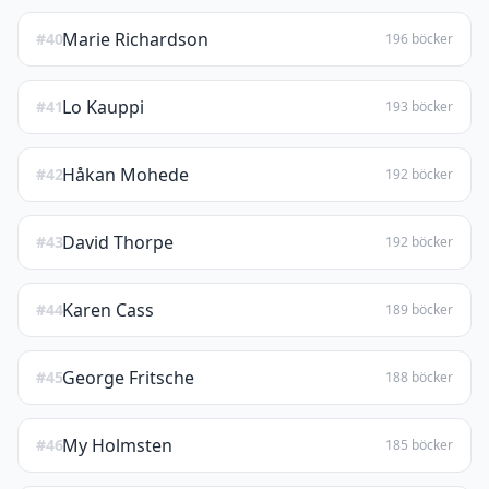
Marie Richardson
#40
196 böcker
Lo Kauppi
#41
193 böcker
Håkan Mohede
#42
192 böcker
David Thorpe
#43
192 böcker
Karen Cass
#44
189 böcker
George Fritsche
#45
188 böcker
My Holmsten
#46
185 böcker