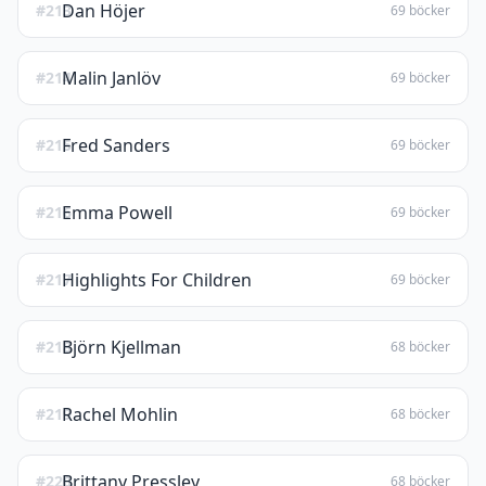
Dan Höjer
#213
69 böcker
Malin Janlöv
#214
69 böcker
Fred Sanders
#215
69 böcker
Emma Powell
#216
69 böcker
Highlights For Children
#217
69 böcker
Björn Kjellman
#218
68 böcker
Rachel Mohlin
#219
68 böcker
Brittany Pressley
#220
68 böcker