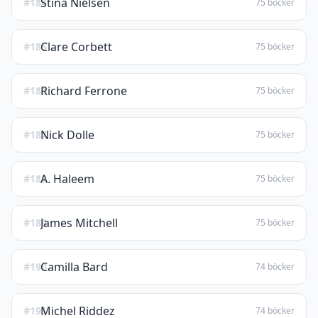
Stina Nielsen
#184
75 böcker
Clare Corbett
#185
75 böcker
Richard Ferrone
#186
75 böcker
Nick Dolle
#187
75 böcker
A. Haleem
#188
75 böcker
James Mitchell
#189
75 böcker
Camilla Bard
#190
74 böcker
Michel Riddez
#191
74 böcker