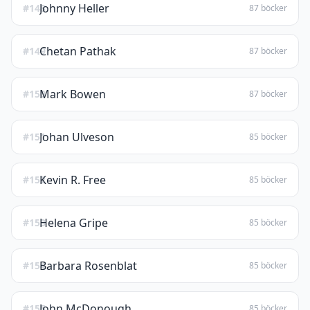
Johnny Heller
#148
87 böcker
Chetan Pathak
#149
87 böcker
Mark Bowen
#150
87 böcker
Johan Ulveson
#151
85 böcker
Kevin R. Free
#152
85 böcker
Helena Gripe
#153
85 böcker
Barbara Rosenblat
#154
85 böcker
John McDonough
#155
85 böcker