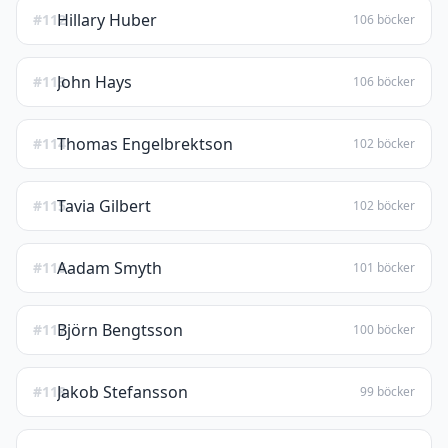
Hillary Huber
#112
106 böcker
John Hays
#113
106 böcker
Thomas Engelbrektson
#114
102 böcker
Tavia Gilbert
#115
102 böcker
Aadam Smyth
#116
101 böcker
Björn Bengtsson
#117
100 böcker
Jakob Stefansson
#118
99 böcker