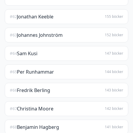
Jonathan Keeble
#62
155 böcker
Johannes Johnström
#63
152 böcker
Sam Kusi
#64
147 böcker
Per Runhammar
#65
144 böcker
Fredrik Berling
#66
143 böcker
Christina Moore
#67
142 böcker
Benjamin Hagberg
#68
141 böcker