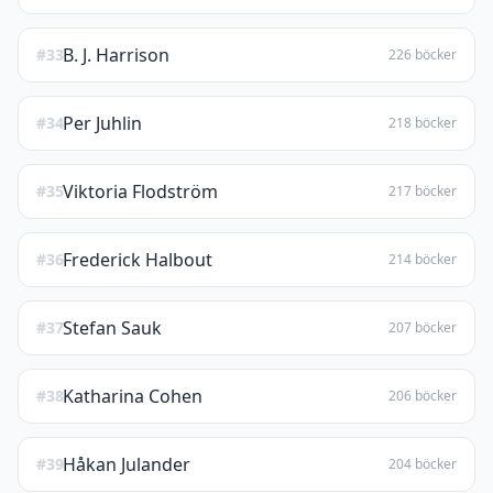
B. J. Harrison
#33
226 böcker
Per Juhlin
#34
218 böcker
Viktoria Flodström
#35
217 böcker
Frederick Halbout
#36
214 böcker
Stefan Sauk
#37
207 böcker
Katharina Cohen
#38
206 böcker
Håkan Julander
#39
204 böcker