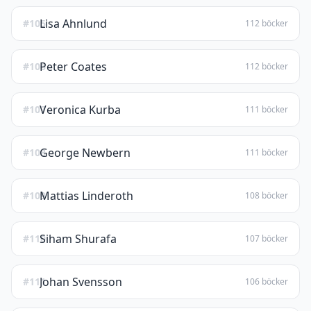
Lisa Ahnlund
#105
112 böcker
Peter Coates
#106
112 böcker
Veronica Kurba
#107
111 böcker
George Newbern
#108
111 böcker
Mattias Linderoth
#109
108 böcker
Siham Shurafa
#110
107 böcker
Johan Svensson
#111
106 böcker