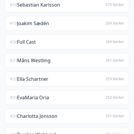
Sebastian Karlsson
#18
275 böcker
Joakim Sædén
#19
269 böcker
Full Cast
#20
269 böcker
Måns Westling
#21
261 böcker
Ella Schartner
#22
253 böcker
EvaMaria Oria
#23
252 böcker
Charlotta Jonsson
#24
251 böcker