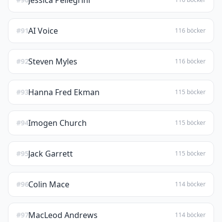
Jessica Pellegrini
AI Voice
#91
116 böcker
Steven Myles
#92
116 böcker
Hanna Fred Ekman
#93
115 böcker
Imogen Church
#94
115 böcker
Jack Garrett
#95
115 böcker
Colin Mace
#96
114 böcker
MacLeod Andrews
#97
114 böcker