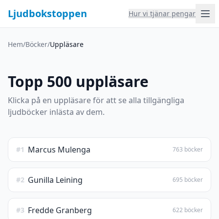
Ljudbokstoppen
Hur vi tjänar pengar
Hem
/
Böcker
/
Uppläsare
Topp 500 uppläsare
Klicka på en uppläsare för att se alla tillgängliga
ljudböcker inlästa av dem.
Marcus Mulenga
#1
763 böcker
Gunilla Leining
#2
695 böcker
Fredde Granberg
#3
622 böcker