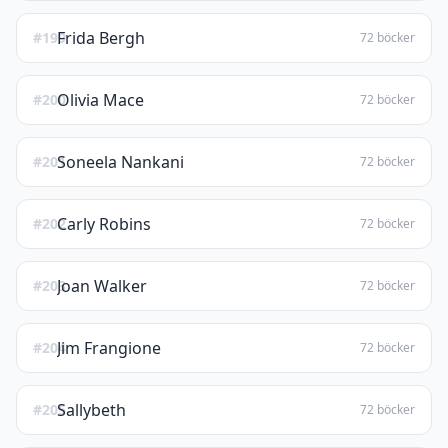
Frida Bergh
#199
72 böcker
Olivia Mace
#200
72 böcker
Soneela Nankani
#201
72 böcker
Carly Robins
#202
72 böcker
Joan Walker
#203
72 böcker
Jim Frangione
#204
72 böcker
Sallybeth
#205
72 böcker