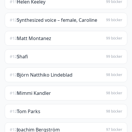
Helen Keeley
#119
99 böcker
Synthesized voice – female, Caroline
#120
99 böcker
Matt Montanez
#121
99 böcker
Shafi
#122
99 böcker
Björn Natthiko Lindeblad
#123
98 böcker
Mimmi Kandler
#124
98 böcker
Tom Parks
#125
98 böcker
Joachim Bergström
#126
97 böcker