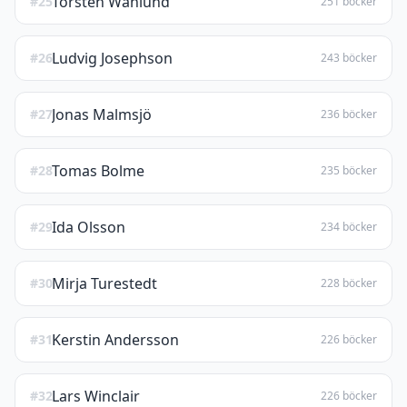
Torsten Wahlund
#25
251 böcker
Ludvig Josephson
#26
243 böcker
Jonas Malmsjö
#27
236 böcker
Tomas Bolme
#28
235 böcker
Ida Olsson
#29
234 böcker
Mirja Turestedt
#30
228 böcker
Kerstin Andersson
#31
226 böcker
Lars Winclair
#32
226 böcker