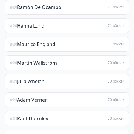
Ramón De Ocampo
#206
71 böcker
Hanna Lund
#207
71 böcker
Maurice England
#208
71 böcker
Martin Wallström
#209
70 böcker
Julia Whelan
#210
70 böcker
Adam Verner
#211
70 böcker
Paul Thornley
#212
70 böcker