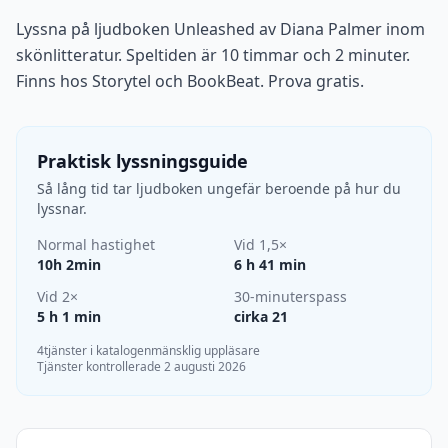
Lyssna på ljudboken Unleashed av Diana Palmer inom
skönlitteratur. Speltiden är 10 timmar och 2 minuter.
Finns hos Storytel och BookBeat. Prova gratis.
Praktisk lyssningsguide
Så lång tid tar ljudboken ungefär beroende på hur du
lyssnar.
Normal hastighet
Vid 1,5×
10h 2min
6 h 41 min
Vid 2×
30-minuterspass
5 h 1 min
cirka 21
4tjänster i katalogen
mänsklig uppläsare
Tjänster kontrollerade 2 augusti 2026