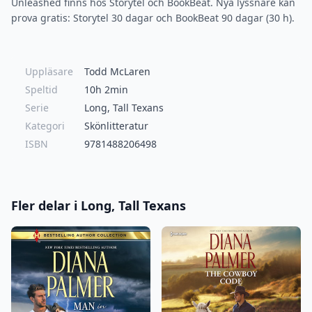
Unleashed finns hos Storytel och BookBeat. Nya lyssnare kan
prova gratis: Storytel 30 dagar och BookBeat 90 dagar (30 h).
Uppläsare
Todd McLaren
Speltid
10h 2min
Serie
Long, Tall Texans
Kategori
Skönlitteratur
ISBN
9781488206498
Fler delar i Long, Tall Texans