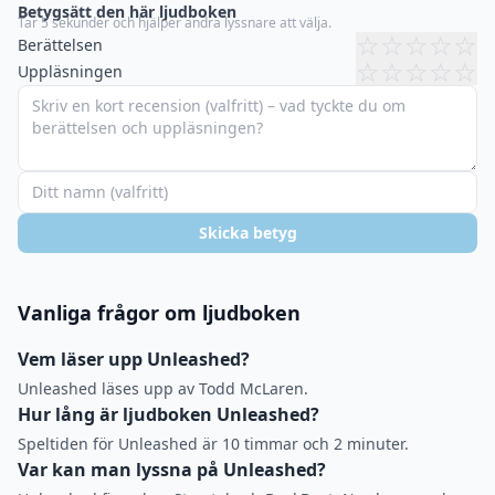
Betygsätt den här ljudboken
Tar 5 sekunder och hjälper andra lyssnare att välja.
☆
☆
☆
☆
☆
Berättelsen
☆
☆
☆
☆
☆
Uppläsningen
Skicka betyg
Vanliga frågor om ljudboken
Vem läser upp Unleashed?
Unleashed läses upp av Todd McLaren.
Hur lång är ljudboken Unleashed?
Speltiden för Unleashed är 10 timmar och 2 minuter.
Var kan man lyssna på Unleashed?