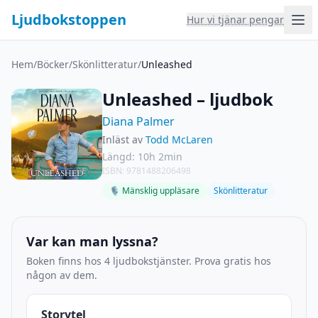
Ljudbokstoppen
Hur vi tjänar pengar
Hem
/
Böcker
/
Skönlitteratur
/
Unleashed
Unleashed – ljudbok
Diana Palmer
Inläst av
Todd McLaren
Längd: 10h 2min
ISBN: 9781488206498
🎙 Mänsklig uppläsare
Skönlitteratur
Var kan man lyssna?
Boken finns hos 4 ljudbokstjänster. Prova gratis hos
någon av dem.
Storytel