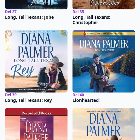
Del 27
Del 35
Long, Tall Texans: Jobe
Long, Tall Texans:
Christopher
Del 39
Del 40
Long, Tall Texans: Rey
Lionhearted