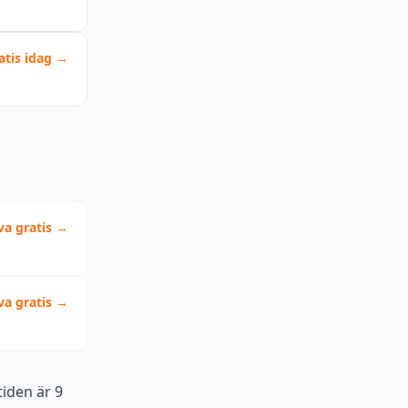
atis idag →
va gratis →
va gratis →
iden är 9