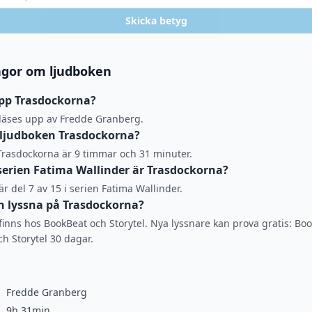
Skicka betyg
ågor om ljudboken
pp Trasdockorna?
läses upp av Fredde Granberg.
 ljudboken Trasdockorna?
 Trasdockorna är 9 timmar och 31 minuter.
 serien Fatima Wallinder är Trasdockorna?
r del 7 av 15 i serien Fatima Wallinder.
 lyssna på Trasdockorna?
inns hos BookBeat och Storytel. Nya lyssnare kan prova gratis: Bo
ch Storytel 30 dagar.
Fredde Granberg
9h 31min