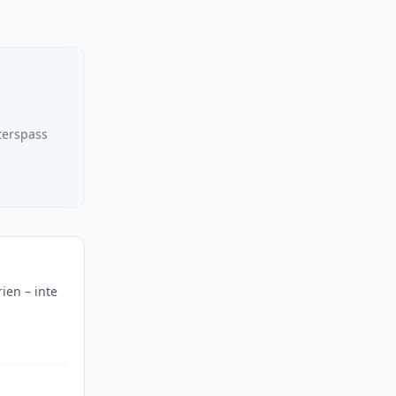
terspass
rien – inte