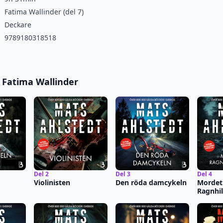
Fatima Wallinder (del 7)
Deckare
9789180318518
i Fatima Wallinder
Del 2
Del 3
Del 4
Violinisten
Den röda damcykeln
Mordet
Ragnhi