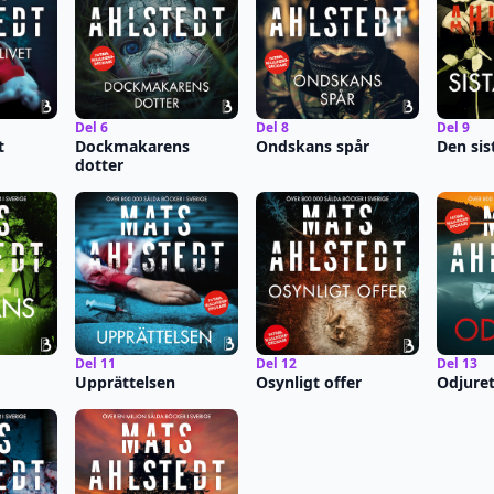
Del 6
Del 8
Del 9
t
Dockmakarens
Ondskans spår
Den sis
dotter
Del 11
Del 12
Del 13
Upprättelsen
Osynligt offer
Odjure