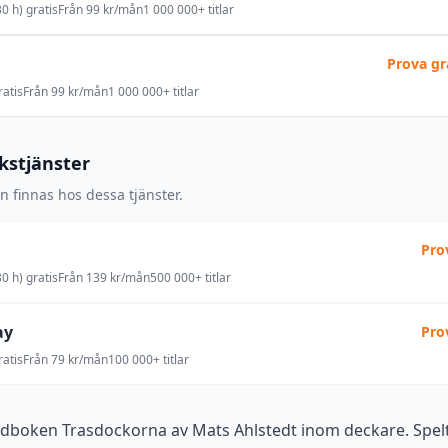
0 h) gratis
Från 99 kr/mån
1 000 000+ titlar
Prova gr
atis
Från 99 kr/mån
1 000 000+ titlar
okstjänster
 finnas hos dessa tjänster.
Pro
0 h) gratis
Från 139 kr/mån
500 000+ titlar
ay
Pro
atis
Från 79 kr/mån
100 000+ titlar
udboken Trasdockorna av Mats Ahlstedt inom deckare. Spelt