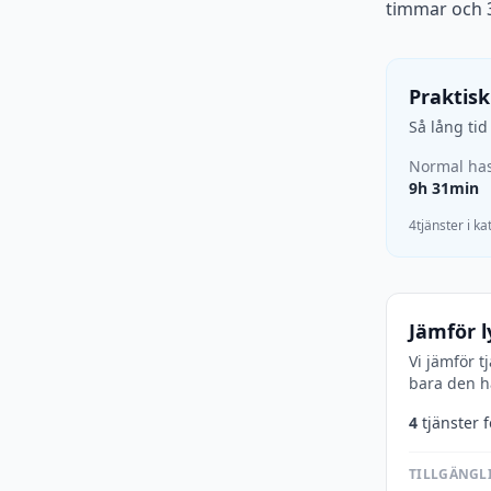
timmar och 3
Praktisk
Så lång ti
Normal has
9h 31min
4tjänster i k
Jämför l
Vi jämför t
bara den hä
4
tjänster 
TILLGÄNGLI