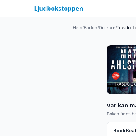
Ljudbokstoppen
Hem
/
Böcker
/
Deckare
/
Trasdock
Var kan m
Boken finns ho
BookBea