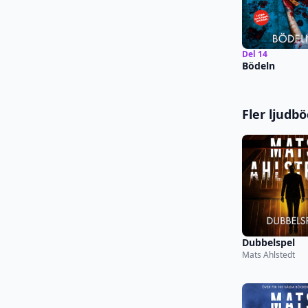
Del 14
Bödeln
Fler ljudb
Dubbelspel
Mats Ahlstedt