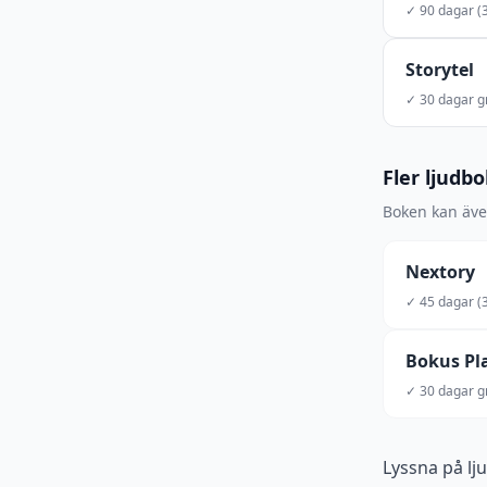
✓ 90 dagar (3
Storytel
✓ 30 dagar gr
Fler ljudb
Boken kan även
Nextory
✓ 45 dagar (3
Bokus Pl
✓ 30 dagar gr
Lyssna på lj