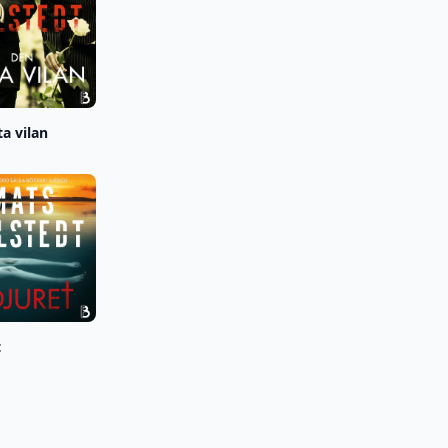
ta vilan
t