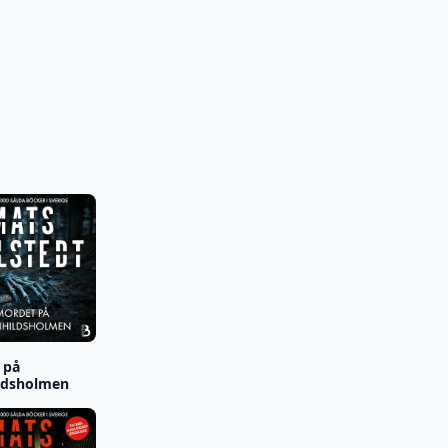
 på
ldsholmen