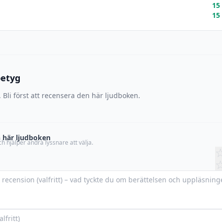
15
15
betyg
 Bli först att recensera den här ljudboken.
 här ljudboken
h hjälper andra lyssnare att välja.