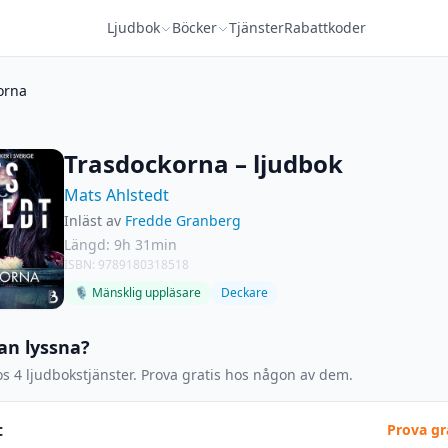
Ljudbok
Böcker
Tjänster
Rabattkoder
orna
Trasdockorna – ljudbok
Mats Ahlstedt
Inläst av
Fredde Granberg
Längd: 9h 31min
ISBN: 9789180318518
🎙 Mänsklig uppläsare
Deckare
an lyssna?
s 4 ljudbokstjänster. Prova gratis hos någon av dem.
t
Prova gr