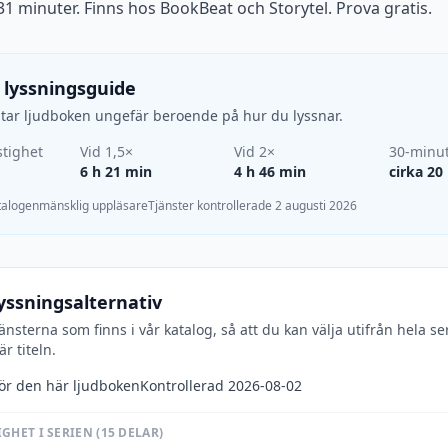
1 minuter. Finns hos BookBeat och Storytel. Prova gratis.
 lyssningsguide
d tar ljudboken ungefär beroende på hur du lyssnar.
tighet
Vid 1,5×
Vid 2×
30-minu
6 h 21 min
4 h 46 min
cirka 20
atalogen
mänsklig uppläsare
Tjänster kontrollerade 2 augusti 2026
yssningsalternativ
jänsterna som finns i vår katalog, så att du kan välja utifrån hela se
r titeln.
för den här ljudboken
Kontrollerad 2026-08-02
GHET I SERIEN (15 DELAR)