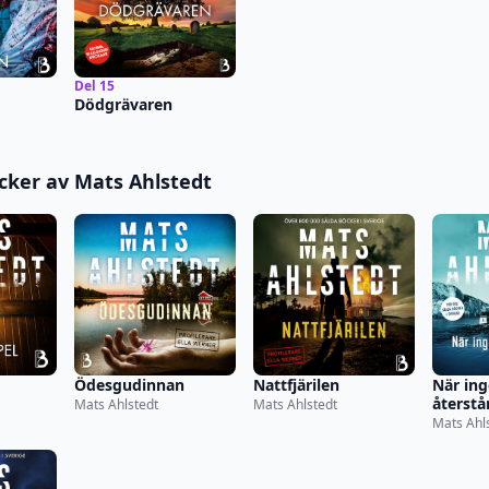
Del 15
Dödgrävaren
öcker av Mats Ahlstedt
När ing
Ödesgudinnan
Nattfjärilen
återstå
Mats Ahlstedt
Mats Ahlstedt
Mats Ahl