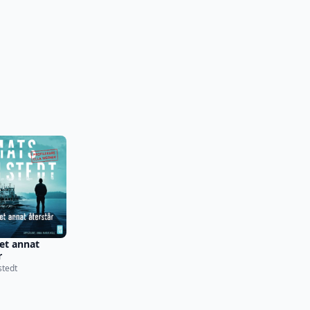
et annat
r
stedt