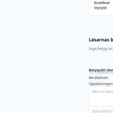
BookBeat
Storytel
Läsarnas 
Inga betyg än.
Betygsätt den
Tar 5 sekunder oc
Berättelsen
Uppläsningen