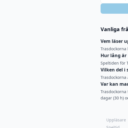
Vanliga fr
Vem läser u
Trasdockorna 
Hur lång är
Speltiden för
Vilken del i
Trasdockorna ä
Var kan man
Trasdockorna f
dagar (30 h) o
Uppläsare
Speltid