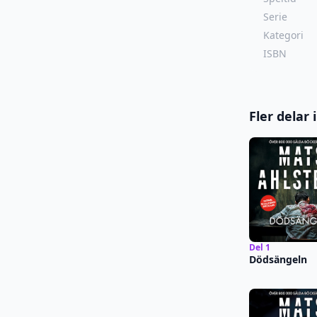
Serie
Kategori
ISBN
Fler delar 
Del 1
Dödsängeln