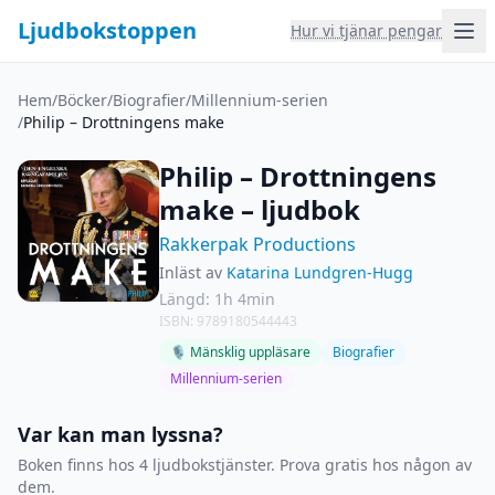
Ljudbokstoppen
Hur vi tjänar pengar
Hem
/
Böcker
/
Biografier
/
Millennium-serien
/
Philip – Drottningens make
Philip – Drottningens
make – ljudbok
Rakkerpak Productions
Inläst av
Katarina Lundgren-Hugg
Längd: 1h 4min
ISBN: 9789180544443
🎙 Mänsklig uppläsare
Biografier
Millennium-serien
Var kan man lyssna?
Boken finns hos 4 ljudbokstjänster. Prova gratis hos någon av
dem.