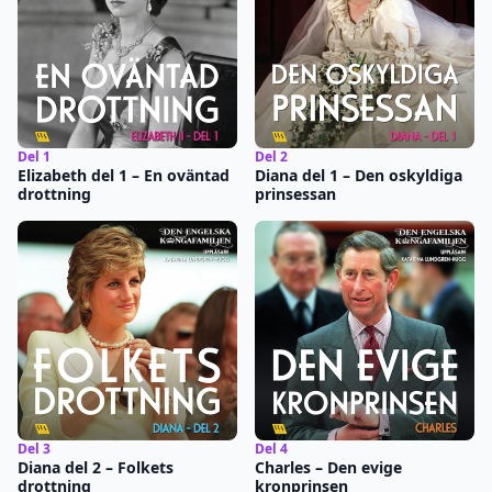
Del 1
Del 2
Elizabeth del 1 – En oväntad
Diana del 1 – Den oskyldiga
drottning
prinsessan
Del 3
Del 4
Diana del 2 – Folkets
Charles – Den evige
drottning
kronprinsen