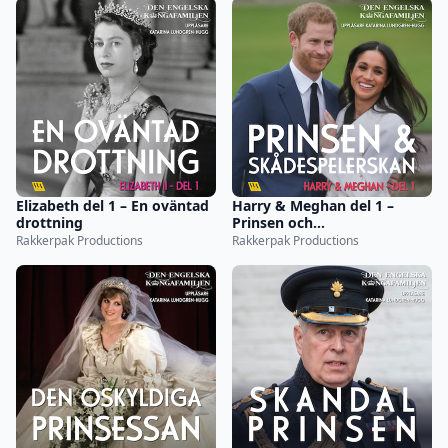
Elizabeth del 1 – En oväntad
Harry & Meghan del 1 –
drottning
Prinsen och
skådespelerskan
Rakkerpak Productions
Rakkerpak Productions