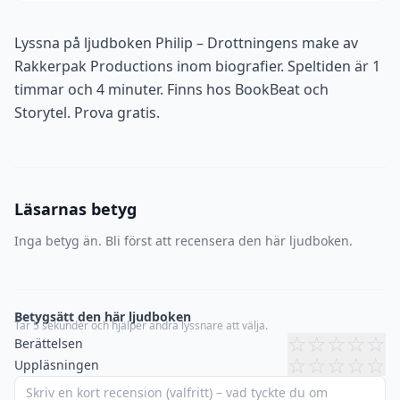
Lyssna på ljudboken Philip – Drottningens make av
Rakkerpak Productions inom biografier. Speltiden är 1
timmar och 4 minuter. Finns hos BookBeat och
Storytel. Prova gratis.
Läsarnas betyg
Inga betyg än. Bli först att recensera den här ljudboken.
Betygsätt den här ljudboken
Tar 5 sekunder och hjälper andra lyssnare att välja.
☆
☆
☆
☆
☆
Berättelsen
☆
☆
☆
☆
☆
Uppläsningen