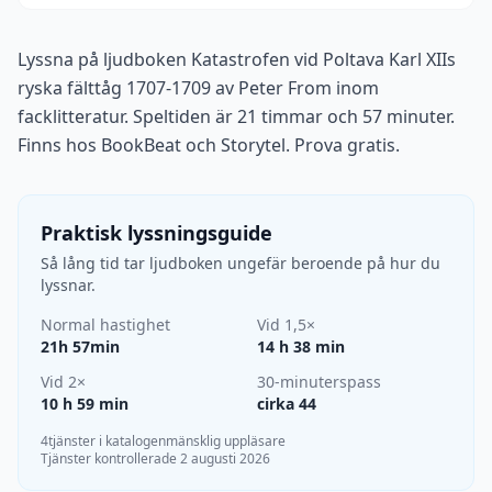
Lyssna på ljudboken Katastrofen vid Poltava Karl XIIs
ryska fälttåg 1707-1709 av Peter From inom
facklitteratur. Speltiden är 21 timmar och 57 minuter.
Finns hos BookBeat och Storytel. Prova gratis.
Praktisk lyssningsguide
Så lång tid tar ljudboken ungefär beroende på hur du
lyssnar.
Normal hastighet
Vid 1,5×
21h 57min
14 h 38 min
Vid 2×
30-minuterspass
10 h 59 min
cirka 44
4tjänster i katalogen
mänsklig uppläsare
Tjänster kontrollerade 2 augusti 2026