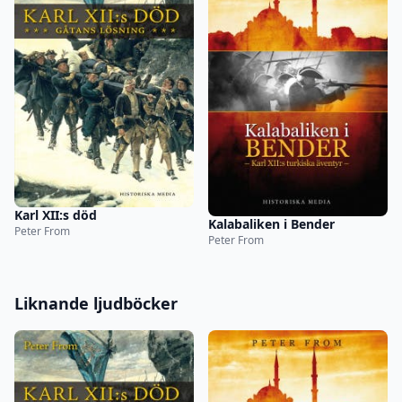
Karl XII:s död
Kalabaliken i Bender
Peter From
Peter From
Liknande ljudböcker