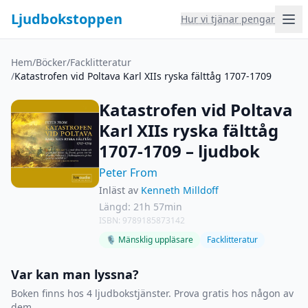
Ljudbokstoppen
Hur vi tjänar pengar
Hem
/
Böcker
/
Facklitteratur
/
Katastrofen vid Poltava Karl XIIs ryska fälttåg 1707-1709
Katastrofen vid Poltava
Karl XIIs ryska fälttåg
1707-1709 – ljudbok
Peter From
Inläst av
Kenneth Milldoff
Längd: 21h 57min
ISBN: 9789185873142
🎙 Mänsklig uppläsare
Facklitteratur
Var kan man lyssna?
Boken finns hos 4 ljudbokstjänster. Prova gratis hos någon av
dem.