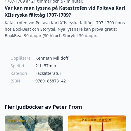
1707-1709 är 21 timmar och 57 minuter.
Var kan man lyssna på Katastrofen vid Poltava Karl
XIIs ryska fälttåg 1707-1709?
Katastrofen vid Poltava Karl XIIs ryska fälttåg 1707-1709 finns
hos BookBeat och Storytel. Nya lyssnare kan prova gratis:
BookBeat 90 dagar (30 h) och Storytel 30 dagar.
Uppläsare
Kenneth Milldoff
Speltid
21h 57min
Kategori
Facklitteratur
ISBN
9789185873142
Fler ljudböcker av Peter From