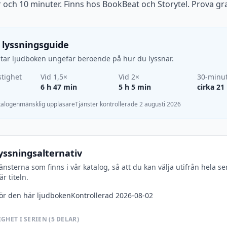
 och 10 minuter. Finns hos BookBeat och Storytel. Prova gra
 lyssningsguide
d tar ljudboken ungefär beroende på hur du lyssnar.
tighet
Vid 1,5×
Vid 2×
30-minu
6 h 47 min
5 h 5 min
cirka 21
atalogen
mänsklig uppläsare
Tjänster kontrollerade 2 augusti 2026
yssningsalternativ
jänsterna som finns i vår katalog, så att du kan välja utifrån hela se
r titeln.
för den här ljudboken
Kontrollerad 2026-08-02
GHET I SERIEN (5 DELAR)