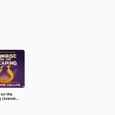
 on the
g (Svensk
)