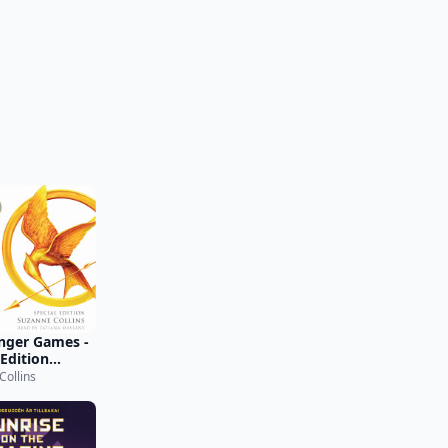
nger Games -
 Edition
idged)
Collins