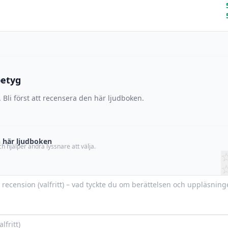
betyg
 Bli först att recensera den här ljudboken.
 här ljudboken
h hjälper andra lyssnare att välja.