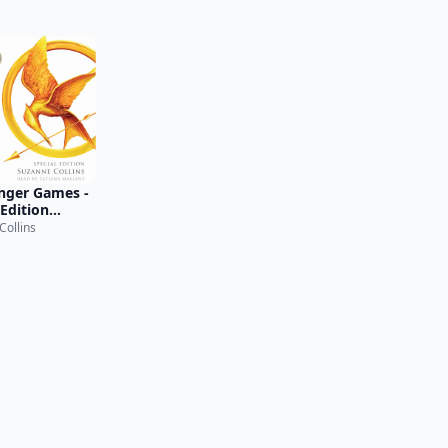
nger Games -
 Edition
idged)
Collins