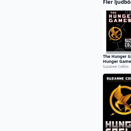
Fler ljudb
The Hunger G
Hunger Game
(Unabridged)
Suzanne Collins