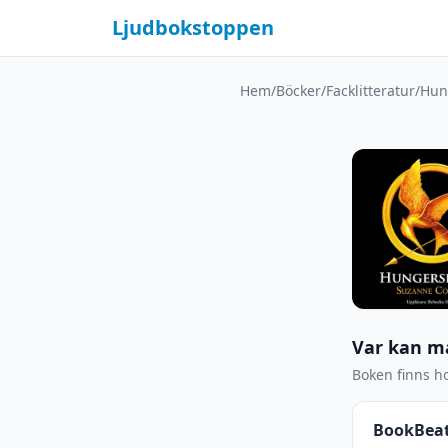
Ljudbokstoppen
Hem
/
Böcker
/
Facklitteratur
/
Hun
Var kan m
Boken finns ho
BookBea