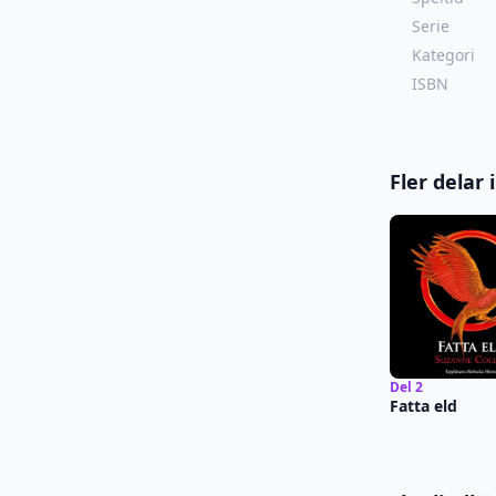
Serie
Kategori
ISBN
Fler delar
Del 2
Fatta eld