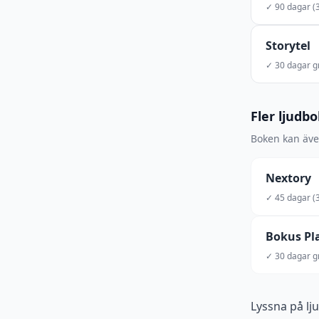
✓ 90 dagar (3
Storytel
✓ 30 dagar gr
Fler ljudb
Boken kan även
Nextory
✓ 45 dagar (3
Bokus Pl
✓ 30 dagar gr
Lyssna på lj