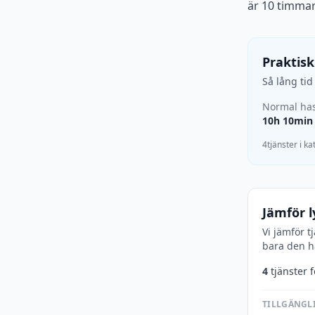
är 10 timmar
Praktisk
Så lång ti
Normal has
10h 10min
4tjänster i k
Jämför l
Vi jämför t
bara den hä
4
tjänster 
TILLGÄNGLI