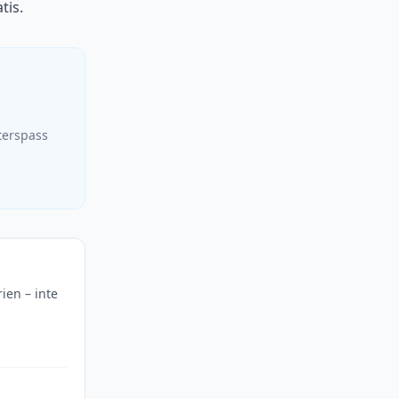
tis.
terspass
rien – inte