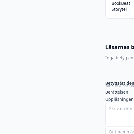
BookBeat
Storytel
Läsarnas 
Inga betyg än.
Betygsätt den
Tar 5 sekunder oc
Berättelsen
Uppläsningen