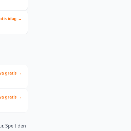
atis idag →
va gratis →
va gratis →
r. Speltiden