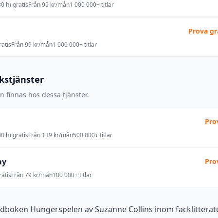
0 h) gratis
Från 99 kr/mån
1 000 000+ titlar
Prova gr
atis
Från 99 kr/mån
1 000 000+ titlar
okstjänster
 finnas hos dessa tjänster.
Pro
0 h) gratis
Från 139 kr/mån
500 000+ titlar
ay
Pro
atis
Från 79 kr/mån
100 000+ titlar
udboken Hungerspelen av Suzanne Collins inom facklitteratu