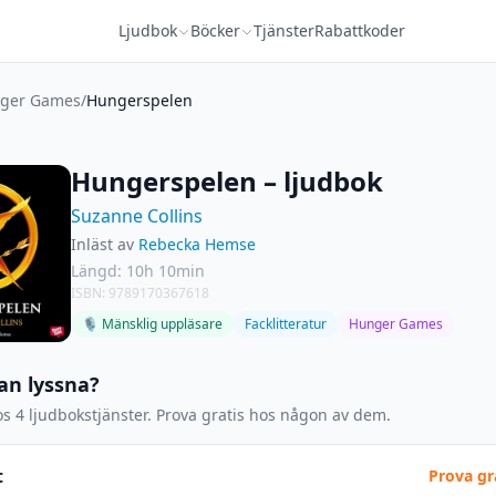
Ljudbok
Böcker
Tjänster
Rabattkoder
ger Games
/
Hungerspelen
Hungerspelen – ljudbok
Suzanne Collins
Inläst av
Rebecka Hemse
Längd: 10h 10min
ISBN: 9789170367618
🎙 Mänsklig uppläsare
Facklitteratur
Hunger Games
an lyssna?
s 4 ljudbokstjänster. Prova gratis hos någon av dem.
t
Prova gr