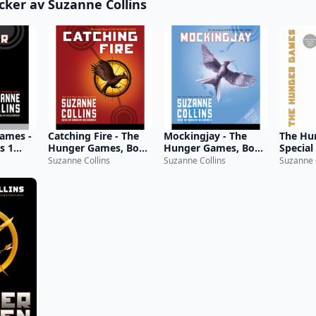
öcker av Suzanne Collins
ames -
Catching Fire - The
Mockingjay - The
The Hu
s 1
Hunger Games, Book
Hunger Games, Book
Special
2 (Unabridged)
3 (Unabridged)
(Unabr
Suzanne Collins
Suzanne Collins
Suzanne 