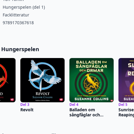
Hungerspelen (del 1)
Facklitteratur
9789170367618
 i Hungerspelen
Del 3
Del 4
Del 5
Revolt
Balladen om
Sunrise
sångfåglar och
Reapin
ormar
utgåva