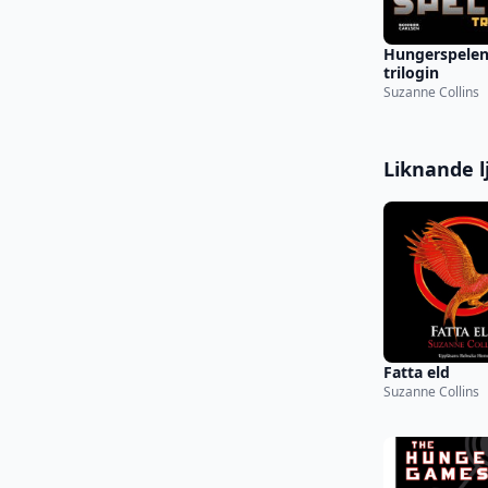
Hungerspelen
trilogin
Suzanne Collins
Liknande l
Fatta eld
Suzanne Collins