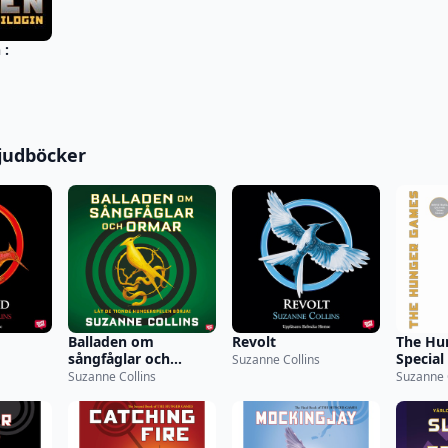
 :
judböcker
Balladen om
Revolt
The Hu
sångfåglar och
Special
Suzanne Collins
ormar
(Unabr
Suzanne Collins
Suzanne 