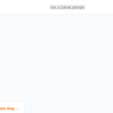
Hur vi tjänar pengar
atis idag →