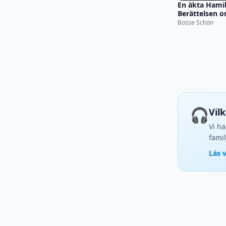
En äkta Hamil
Berättelsen 
familjelögn
Bosse Schön
🎧
Vil
Vi ha
famil
Läs 