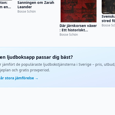
ton:
Sanningen om Zarah
om en
Leander
Bosse Schön
Svensk
stred fö
histori
Bosse Sc
Där järnkorsen växer
: Ett historiskt
reportage
Bosse Schön
ken ljudboksapp passar dig bäst?
r jämfört de populäraste ljudbokstjänsterna i Sverige – pris, utbud
jeplan och gratis provperiod.
vår stora jämförelse →