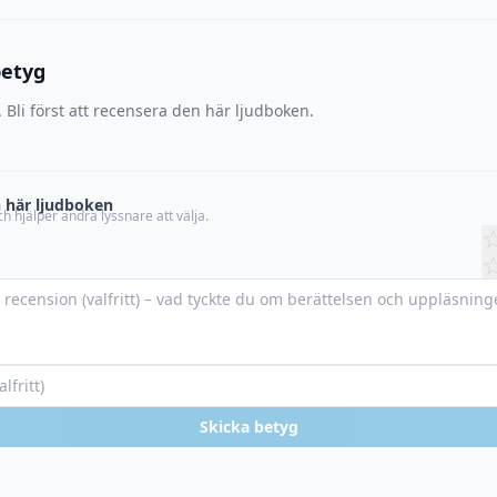
betyg
 Bli först att recensera den här ljudboken.
 här ljudboken
h hjälper andra lyssnare att välja.
Skicka betyg