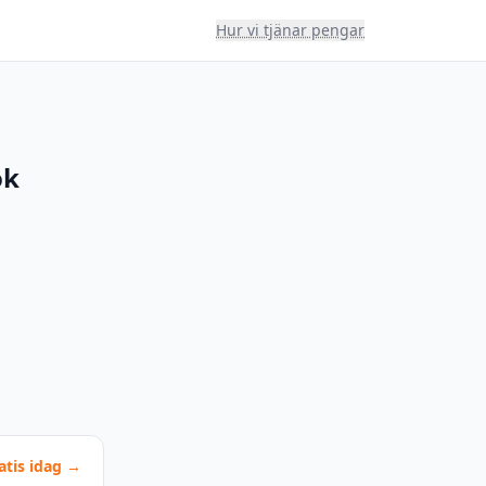
Hur vi tjänar pengar
ok
atis idag →