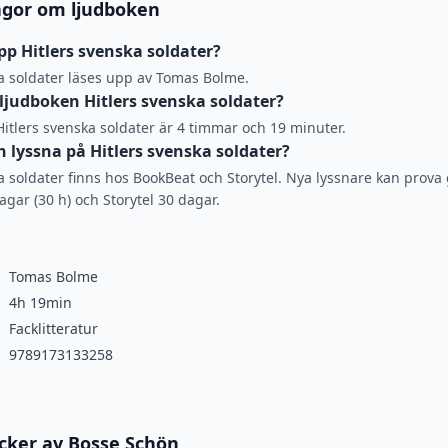
ågor om ljudboken
pp Hitlers svenska soldater?
ka soldater läses upp av Tomas Bolme.
 ljudboken Hitlers svenska soldater?
Hitlers svenska soldater är 4 timmar och 19 minuter.
 lyssna på Hitlers svenska soldater?
a soldater finns hos BookBeat och Storytel. Nya lyssnare kan prova 
gar (30 h) och Storytel 30 dagar.
Tomas Bolme
4h 19min
Facklitteratur
9789173133258
öcker av Bosse Schön