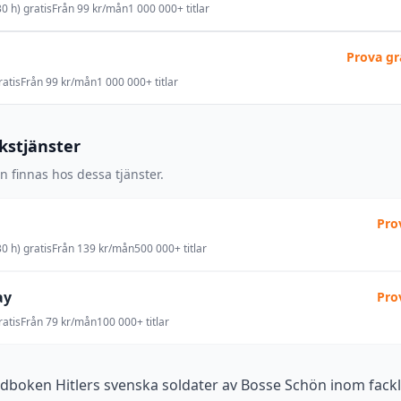
0 h) gratis
Från 99 kr/mån
1 000 000+ titlar
Prova gr
atis
Från 99 kr/mån
1 000 000+ titlar
okstjänster
 finnas hos dessa tjänster.
Pro
0 h) gratis
Från 139 kr/mån
500 000+ titlar
ay
Pro
atis
Från 79 kr/mån
100 000+ titlar
udboken Hitlers svenska soldater av Bosse Schön inom fackli