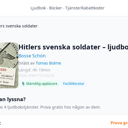
Ljudbok
Böcker
Tjänster
Rabattkoder
ers svenska soldater
Hitlers svenska soldater – ljudb
Bosse Schön
Inläst av
Tomas Bolme
Längd: 4h 19min
ISBN: 9789173133258
🎙 Mänsklig uppläsare
Facklitteratur
an lyssna?
s 4 ljudbokstjänster. Prova gratis hos någon av dem.
t
Prova gr