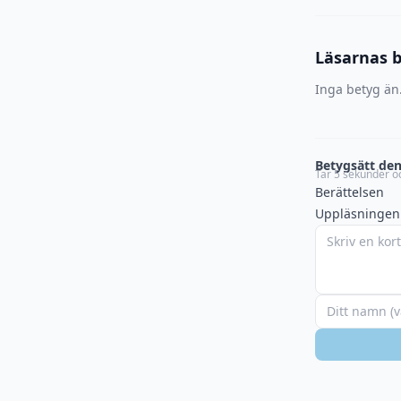
Läsarnas 
Inga betyg än.
Betygsätt den
Tar 5 sekunder oc
Berättelsen
Uppläsningen