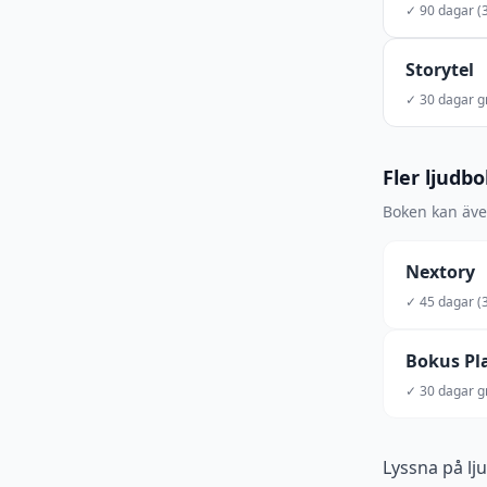
✓ 90 dagar (3
Storytel
✓ 30 dagar gr
Fler ljudb
Boken kan även
Nextory
✓ 45 dagar (3
Bokus Pl
✓ 30 dagar gr
Lyssna på lj