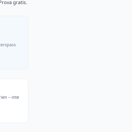
Prova gratis.
terspass
rien – inte