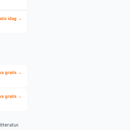
atis idag →
va gratis →
va gratis →
tteratur.