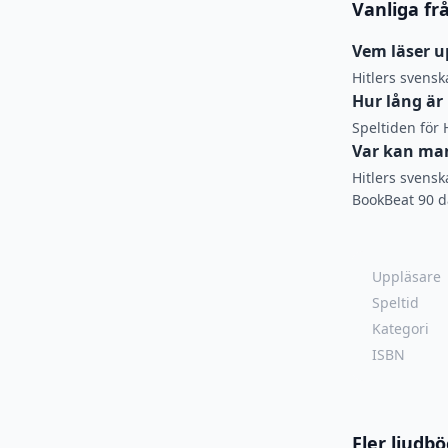
Vanliga fr
Vem läser u
Hitlers svens
Hur lång är
Speltiden för 
Var kan man
Hitlers svensk
BookBeat 90 da
Uppläsare
Speltid
Kategori
ISBN
Fler ljudb