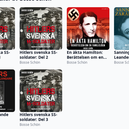
ka SS-
Hitlers svenska SS-
En äkta Hamilton:
Sannin
1
soldater: Del 2
Berättelsen om en
Leande
familjelögn
Bosse Schön
Bosse Schön
Bosse Sc
ande
Hitlers svenska SS-
soldater: Del 3
Bosse Schön