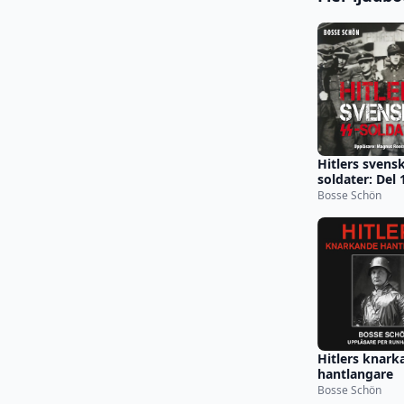
Hitlers svens
soldater: Del 
Bosse Schön
Hitlers knark
hantlangare
Bosse Schön