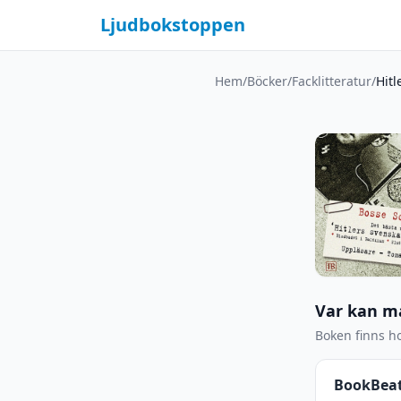
Ljudbokstoppen
Hem
/
Böcker
/
Facklitteratur
/
Hitl
Var kan m
Boken finns ho
BookBea