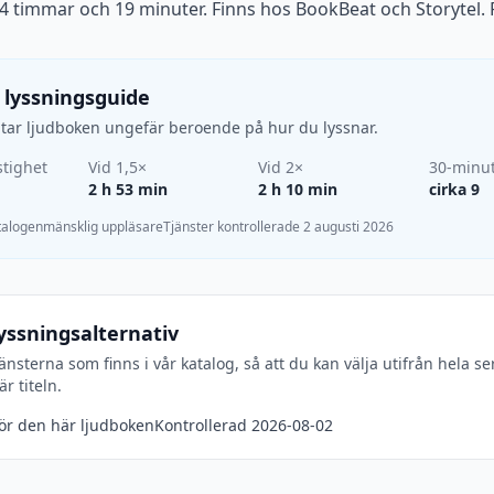
 4 timmar och 19 minuter. Finns hos BookBeat och Storytel. 
 lyssningsguide
d tar ljudboken ungefär beroende på hur du lyssnar.
tighet
Vid 1,5×
Vid 2×
30-minu
2 h 53 min
2 h 10 min
cirka 9
atalogen
mänsklig uppläsare
Tjänster kontrollerade 2 augusti 2026
yssningsalternativ
jänsterna som finns i vår katalog, så att du kan välja utifrån hela se
r titeln.
för den här ljudboken
Kontrollerad 2026-08-02