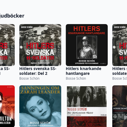
judböcker
ka SS-
Hitlers svenska SS-
Hitlers knarkande
Hitlers
1
soldater: Del 2
hantlangare
soldate
Bosse Schön
Bosse Schön
Bosse Sc