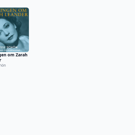
gen om Zarah
r
hön