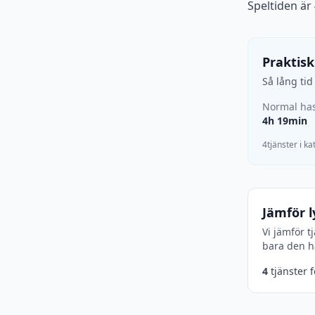
Speltiden är
Praktisk
Så lång ti
Normal has
4h 19min
4tjänster i k
Jämför l
Vi jämför t
bara den hä
4
tjänster 