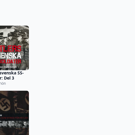
 svenska SS-
r: Del 3
hön