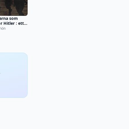
arna som
r Hitler : ett
skt reportage
hön
,