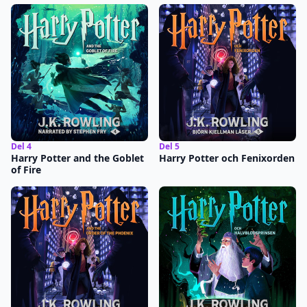
Del 4
Del 5
Harry Potter and the Goblet
Harry Potter och Fenixorden
of Fire