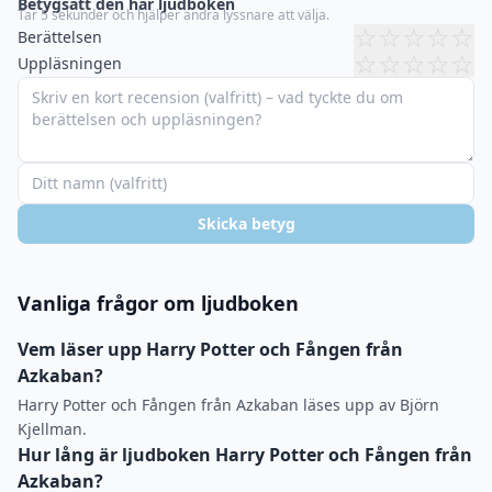
Betygsätt den här ljudboken
Tar 5 sekunder och hjälper andra lyssnare att välja.
☆
☆
☆
☆
☆
Berättelsen
☆
☆
☆
☆
☆
Uppläsningen
Skicka betyg
Vanliga frågor om ljudboken
Vem läser upp Harry Potter och Fången från
Azkaban?
Harry Potter och Fången från Azkaban läses upp av Björn
Kjellman.
Hur lång är ljudboken Harry Potter och Fången från
Azkaban?