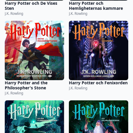
Harry Potter och De Vises
Harry Potter och
Sten
Hemligheternas kammare
J.K. Rowling
J.K. Rowling
Harry Potter and the
Harry Potter och Fenixorden
Philosopher's Stone
J.K. Rowling
J.K. Rowling