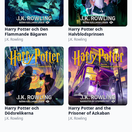
Harry Potter och Den
Harry Potter och
Flammande Bägaren
Halvblodsprinsen
J.K. Rowling
J.K. Rowling
Harry Potter och
Harry Potter and the
Dödsrelikerna
Prisoner of Azkaban
J.K. Rowling
J.K. Rowling