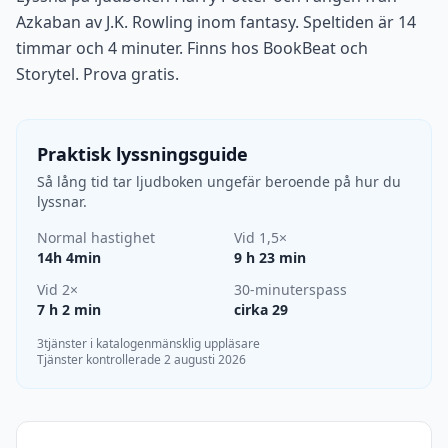
Azkaban av J.K. Rowling inom fantasy. Speltiden är 14
timmar och 4 minuter. Finns hos BookBeat och
Storytel. Prova gratis.
Praktisk lyssningsguide
Så lång tid tar ljudboken ungefär beroende på hur du
lyssnar.
Normal hastighet
Vid 1,5×
14h 4min
9 h 23 min
Vid 2×
30-minuterspass
7 h 2 min
cirka 29
3tjänster i katalogen
mänsklig uppläsare
Tjänster kontrollerade 2 augusti 2026