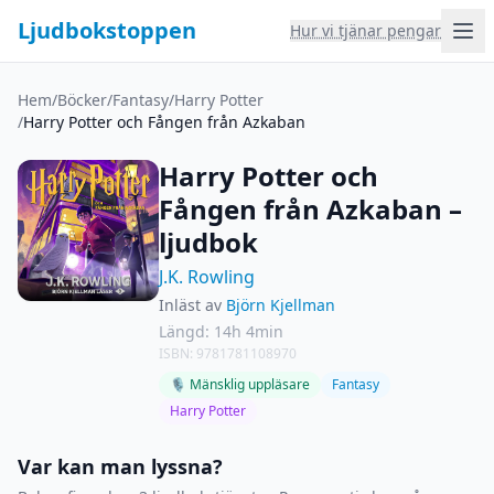
Ljudbokstoppen
Hur vi tjänar pengar
Hem
/
Böcker
/
Fantasy
/
Harry Potter
/
Harry Potter och Fången från Azkaban
Harry Potter och
Fången från Azkaban –
ljudbok
J.K. Rowling
Inläst av
Björn Kjellman
Längd: 14h 4min
ISBN: 9781781108970
🎙 Mänsklig uppläsare
Fantasy
Harry Potter
Var kan man lyssna?