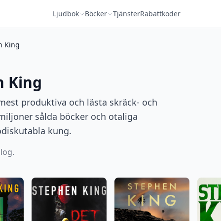
Ljudbok
Böcker
Tjänster
Rabattkoder
n King
n King
mest produktiva och lästa skräck- och
 miljoner sålda böcker och otaliga
odiskutabla kung.
alog.