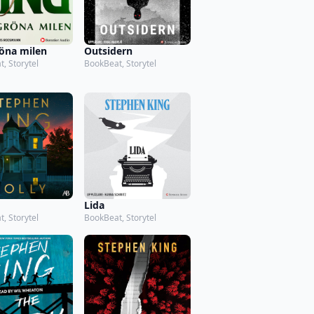
öna milen
Outsidern
, Storytel
BookBeat, Storytel
Lida
, Storytel
BookBeat, Storytel