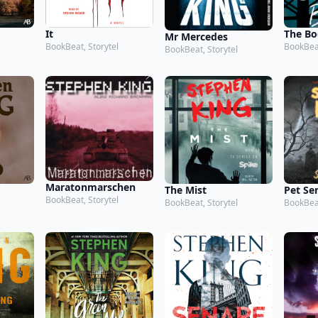
It
The Bo
Mr Mercedes
BookBeat, Storytel
BookBeat
BookBeat, Storytel
Maratonmarschen
The Mist
Pet Se
BookBeat, Storytel
BookBeat, Storytel
BookBeat