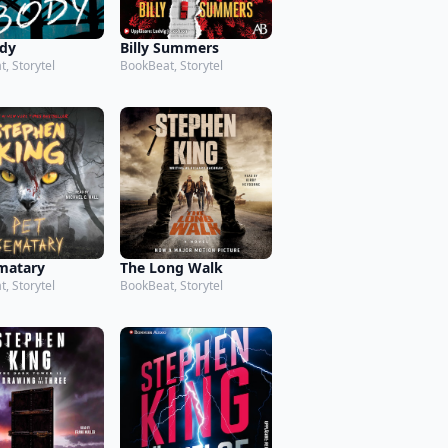
dy
Billy Summers
, Storytel
BookBeat, Storytel
matary
The Long Walk
, Storytel
BookBeat, Storytel