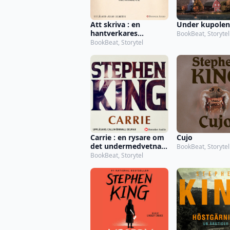
Under kupolen
Att skriva : en
hantverkares
BookBeat, Storytel
memoarer
BookBeat, Storytel
Carrie : en rysare om
Cujo
det undermedvetnas
BookBeat, Storytel
krafter
BookBeat, Storytel