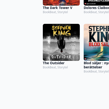
The Dark Tower V
Dolores Claibo
BookBeat, Storytel
BookBeat, Storytel
The Outsider
Blod säljer : ny
berättelser
BookBeat, Storytel
BookBeat, Storytel