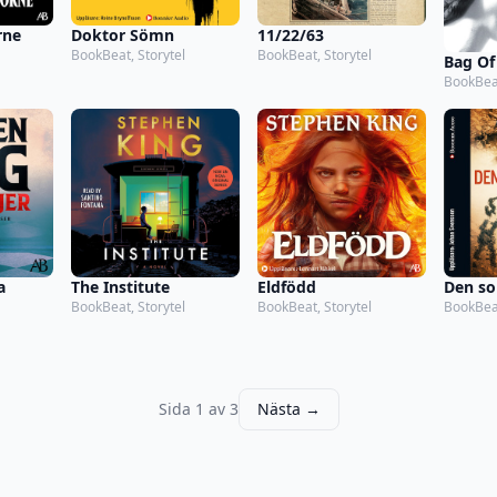
rne
Doktor Sömn
11/22/63
BookBeat, Storytel
BookBeat, Storytel
Bag Of
BookBeat
a
The Institute
Eldfödd
Den so
BookBeat, Storytel
BookBeat, Storytel
BookBeat
Sida 1 av 3
Nästa →