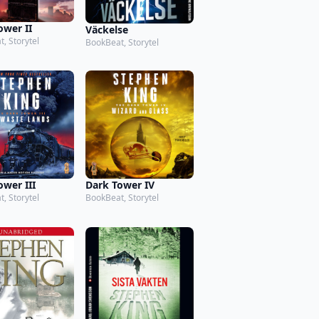
ower II
Väckelse
, Storytel
BookBeat, Storytel
ower III
Dark Tower IV
, Storytel
BookBeat, Storytel