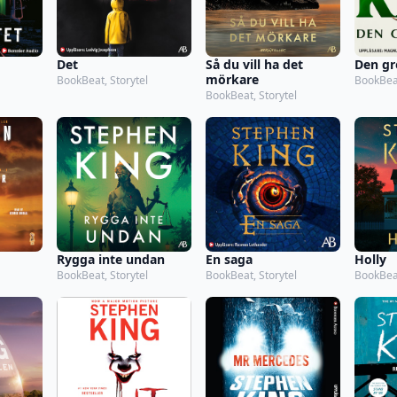
Det
Så du vill ha det
Den gr
mörkare
BookBeat, Storytel
BookBeat
BookBeat, Storytel
Rygga inte undan
En saga
Holly
BookBeat, Storytel
BookBeat, Storytel
BookBeat