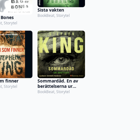
Sista vakten
BookBeat, Storytel
 Bones
, Storytel
m finner
Sommardåd. En av
berättelserna ur
, Storytel
novellsamlingen
BookBeat, Storytel
Årstider