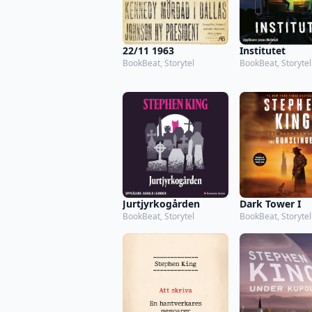
22/11 1963
Institutet
BookBeat, Storytel
BookBeat, Storytel
Jurtjyrkogården
Dark Tower I
BookBeat, Storytel
BookBeat, Storytel