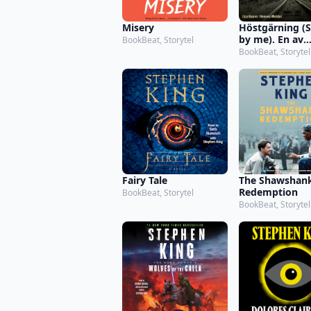
Misery
Höstgärning (
by me). En av
BookBeat, Storytel
berättelserna 
BookBeat, Storytel
novellsamling
Årstider
Fairy Tale
The Shawshan
Redemption
BookBeat, Storytel
BookBeat, Storytel