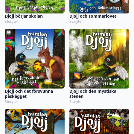
Djojj börjar skolan
Djojj och sommarlovet
Storytel
Storytel
Djojj och det försvunna
Djojj och den mystiska
påskägget
stenen
Storytel
Storytel