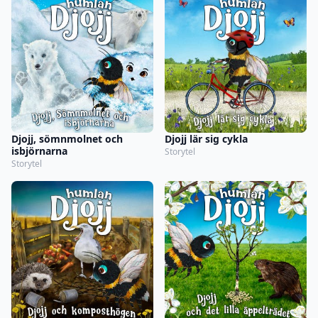
Djojj, sömnmolnet och
Djojj lär sig cykla
isbjörnarna
Storytel
Storytel