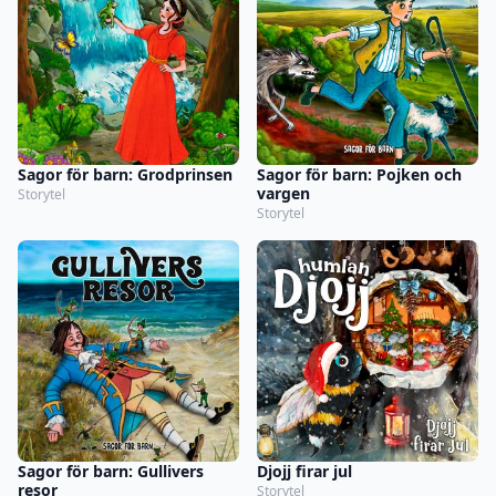
Sagor för barn: Grodprinsen
Sagor för barn: Pojken och
vargen
Storytel
Storytel
Sagor för barn: Gullivers
Djojj firar jul
resor
Storytel