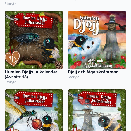
Storytel
Humlan Djojjs Julkalender
Djojj och fågelskrämman
(Avsnitt 18)
Storytel
Storytel