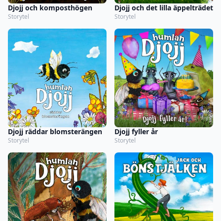
Djojj och komposthögen
Djojj och det lilla äppelträdet
Storytel
Storytel
Djojj räddar blomsterängen
Djojj fyller år
Storytel
Storytel