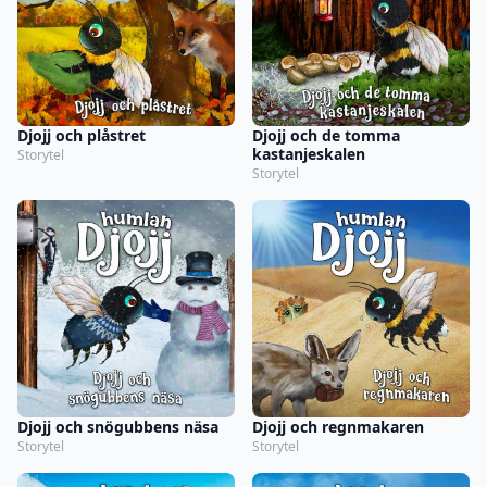
Djojj och plåstret
Djojj och de tomma
kastanjeskalen
Storytel
Storytel
Djojj och snögubbens näsa
Djojj och regnmakaren
Storytel
Storytel