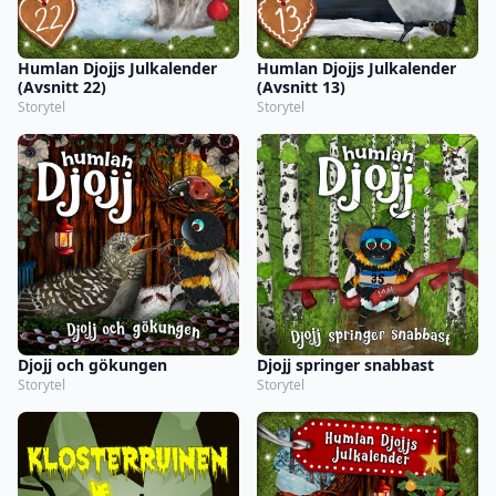
Humlan Djojjs Julkalender
Humlan Djojjs Julkalender
(Avsnitt 22)
(Avsnitt 13)
Storytel
Storytel
Djojj och gökungen
Djojj springer snabbast
Storytel
Storytel