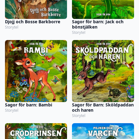
Djojj och Bosse Barkborre
Sagor för barn: Jack och
bönstjälken
Storytel
Storytel
Sagor för barn: Bambi
Sagor för Barn: Sköldpaddan
och haren
Storytel
Storytel