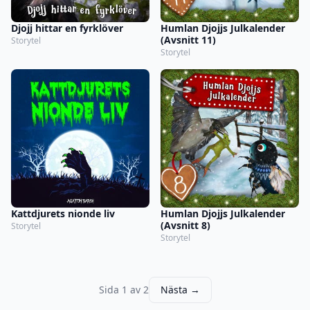
Djojj hittar en fyrklöver
Humlan Djojjs Julkalender
(Avsnitt 11)
Storytel
Storytel
Kattdjurets nionde liv
Humlan Djojjs Julkalender
(Avsnitt 8)
Storytel
Storytel
Sida 1 av 2
Nästa →