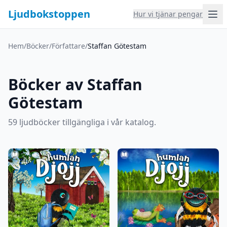
Ljudbokstoppen
Hur vi tjänar pengar
Hem
/
Böcker
/
Författare
/
Staffan Götestam
Böcker av Staffan
Götestam
59 ljudböcker tillgängliga i vår katalog.