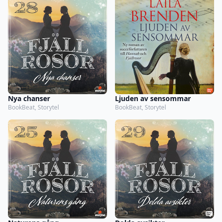
Nya chanser
Ljuden av sensommar
BookBeat, Storytel
BookBeat, Storytel