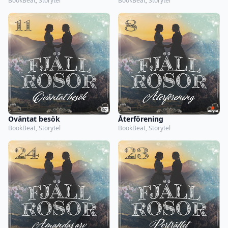
BookBeat, Storytel
BookBeat, Storytel
Oväntat besök
Återförening
BookBeat, Storytel
BookBeat, Storytel