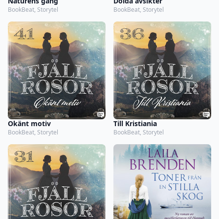
Naturens gång
Dolda avsikter
BookBeat, Storytel
BookBeat, Storytel
Okänt motiv
Till Kristiania
BookBeat, Storytel
BookBeat, Storytel