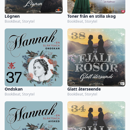
Lögnen
Toner från en stilla skog
BookBeat, Storytel
BookBeat, Storytel
Ondskan
Glatt återseende
BookBeat, Storytel
BookBeat, Storytel