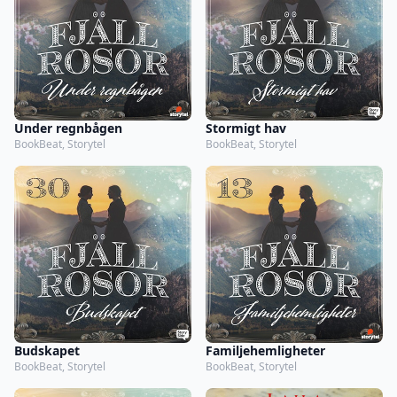
Under regnbågen
Stormigt hav
BookBeat, Storytel
BookBeat, Storytel
Budskapet
Familjehemligheter
BookBeat, Storytel
BookBeat, Storytel