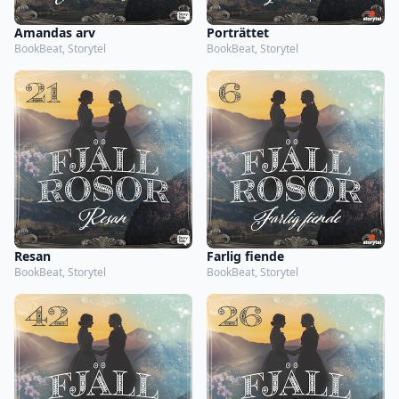
Amandas arv
Porträttet
BookBeat, Storytel
BookBeat, Storytel
Resan
Farlig fiende
BookBeat, Storytel
BookBeat, Storytel