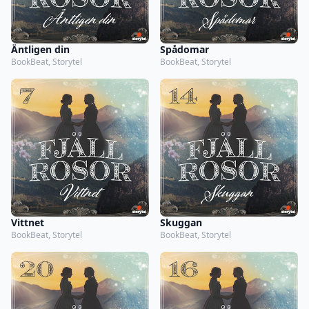
Äntligen din
Spådomar
BookBeat, Storytel
BookBeat, Storytel
Vittnet
Skuggan
BookBeat, Storytel
BookBeat, Storytel