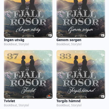
Ingen utväg
Genom sorgen
BookBeat, Storytel
BookBeat, Storytel
Tvivlet
Torgils hämnd
BookBeat, Storytel
BookBeat, Storytel