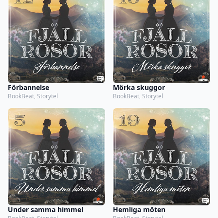
Förbannelse
Mörka skuggor
BookBeat, Storytel
BookBeat, Storytel
Under samma himmel
Hemliga möten