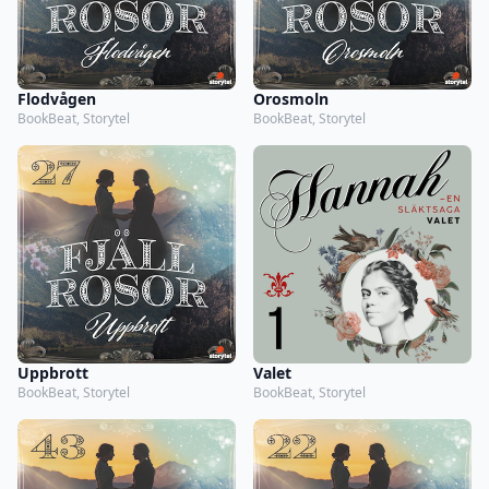
Flodvågen
Orosmoln
BookBeat, Storytel
BookBeat, Storytel
Uppbrott
Valet
BookBeat, Storytel
BookBeat, Storytel