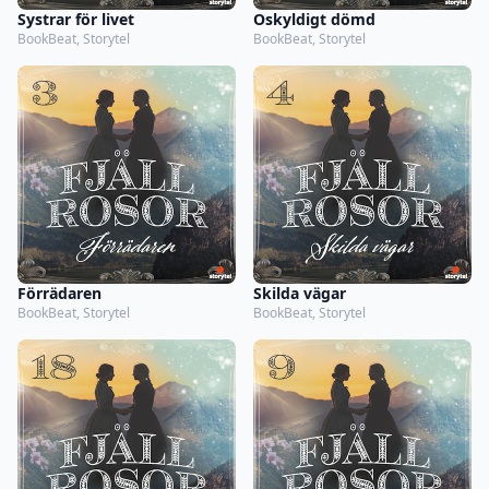
Systrar för livet
Oskyldigt dömd
BookBeat, Storytel
BookBeat, Storytel
Förrädaren
Skilda vägar
BookBeat, Storytel
BookBeat, Storytel