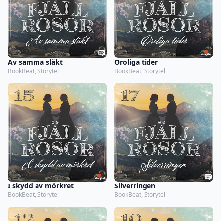
Av samma släkt
Oroliga tider
BookBeat, Storytel
BookBeat, Storytel
I skydd av mörkret
Silverringen
BookBeat, Storytel
BookBeat, Storytel