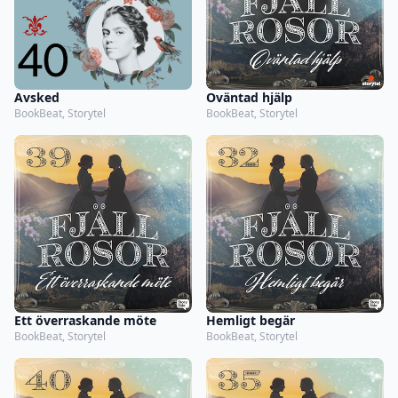
Avsked
Oväntad hjälp
BookBeat, Storytel
BookBeat, Storytel
Ett överraskande möte
Hemligt begär
BookBeat, Storytel
BookBeat, Storytel