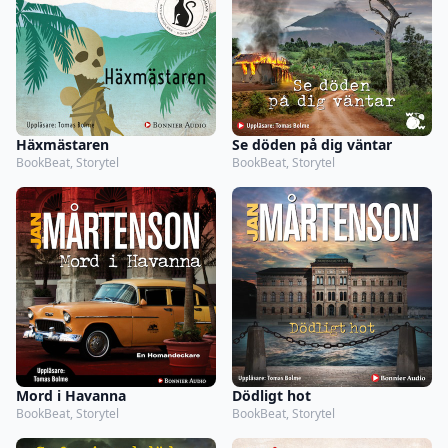
Häxmästaren
Se döden på dig väntar
BookBeat, Storytel
BookBeat, Storytel
Mord i Havanna
Dödligt hot
BookBeat, Storytel
BookBeat, Storytel