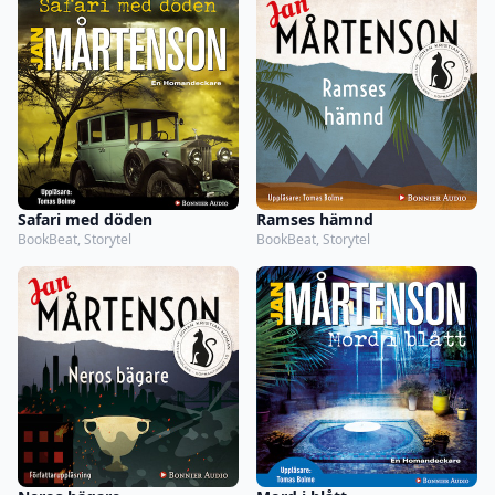
Safari med döden
Ramses hämnd
BookBeat, Storytel
BookBeat, Storytel