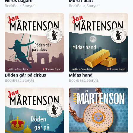
Neros bägare
Mord i blått
BookBeat, Storytel
BookBeat, Storytel
Döden går på cirkus
Midas hand
BookBeat, Storytel
BookBeat, Storytel