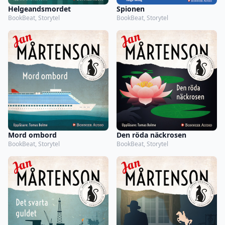
Helgeandsmordet
Spionen
BookBeat, Storytel
BookBeat, Storytel
Mord ombord
Den röda näckrosen
BookBeat, Storytel
BookBeat, Storytel