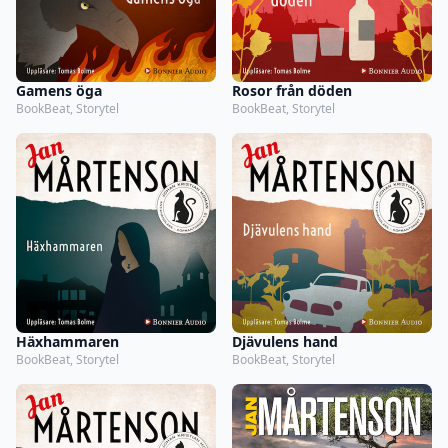
Gamens öga
Rosor från döden
BookBeat, Storytel
BookBeat, Storytel
Häxhammaren
Djävulens hand
BookBeat, Storytel
BookBeat, Storytel