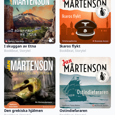
I skuggan av Etna
Ikaros flykt
BookBeat, Storytel
BookBeat, Storytel
Den grekiska hjälmen
Ostindiefararen