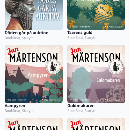
Tsarens guld
Döden går på auktion
BookBeat, Storytel
BookBeat, Storytel
Vampyren
Guldmakaren
BookBeat, Storytel
BookBeat, Storytel