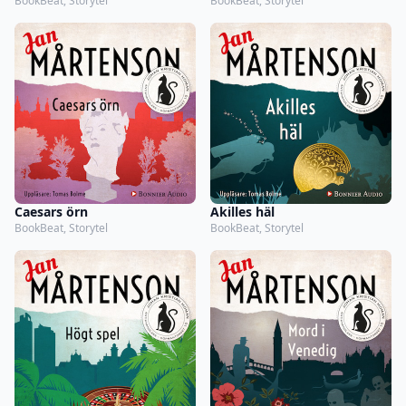
BookBeat, Storytel
BookBeat, Storytel
Caesars örn
Akilles häl
BookBeat, Storytel
BookBeat, Storytel