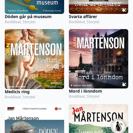
Döden går på museum
Svarta affärer
BookBeat, Storytel
BookBeat, Storytel
Mord i lönndom
Medicis ring
BookBeat, Storytel
BookBeat, Storytel