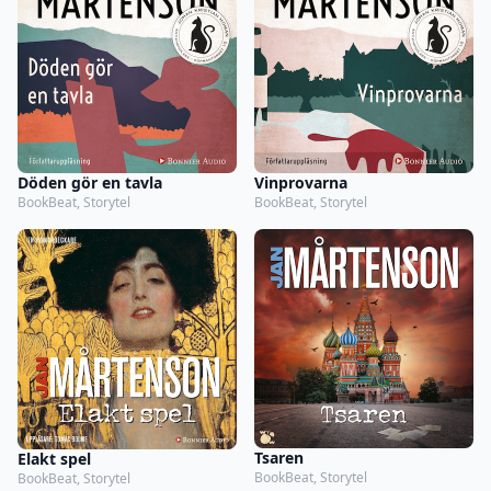
Döden gör en tavla
Vinprovarna
BookBeat, Storytel
BookBeat, Storytel
Tsaren
Elakt spel
BookBeat, Storytel
BookBeat, Storytel