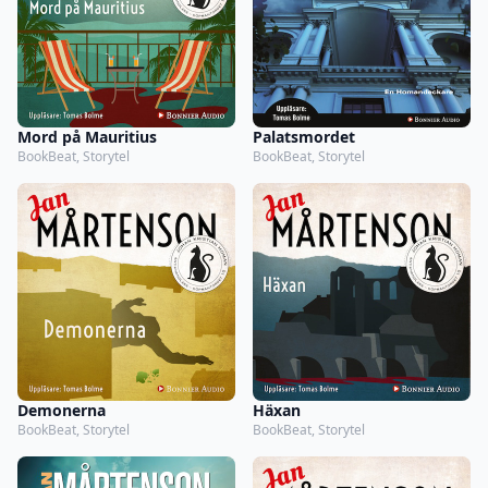
Mord på Mauritius
Palatsmordet
BookBeat, Storytel
BookBeat, Storytel
Demonerna
Häxan
BookBeat, Storytel
BookBeat, Storytel