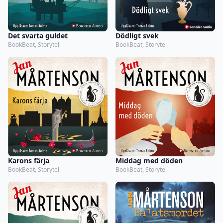
Det svarta guldet
Dödligt svek
BookBeat, Storytel
BookBeat, Storytel
Karons färja
Middag med döden
BookBeat, Storytel
BookBeat, Storytel