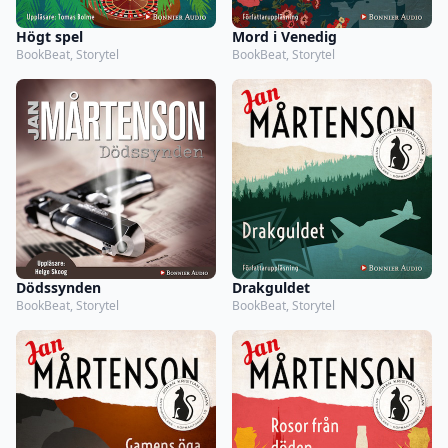
Högt spel
Mord i Venedig
BookBeat, Storytel
BookBeat, Storytel
Dödssynden
Drakguldet
BookBeat, Storytel
BookBeat, Storytel