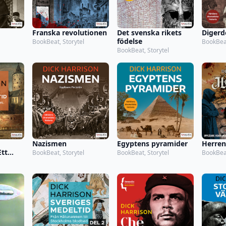
Franska revolutionen
Det svenska rikets
Diger
födelse
BookBeat, Storytel
BookBeat
BookBeat, Storytel
Nazismen
Egyptens pyramider
Herren
Ett
BookBeat, Storytel
BookBeat, Storytel
BookBeat
mas