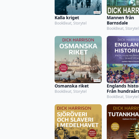
Kalla kriget
Mannen från
Barnsdale
BookBeat, Storytel
BookBeat, Storytel
Osmanska riket
Englands histor
Från hundraårs
BookBeat, Storytel
till Shakespear
BookBeat, Storytel