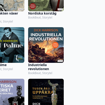
kten växer
Nordiska korståg
BookBeat, Storytel
, Storytel
alme
Industriella
revolutionen
, Storytel
BookBeat, Storytel