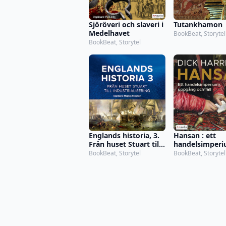
Sjöröveri och slaveri i
Tutankhamon
Medelhavet
BookBeat, Storytel
BookBeat, Storytel
Englands historia, 3.
Hansan : ett
Från huset Stuart till
handelsimper
industrialisering
uppgång och fa
BookBeat, Storytel
BookBeat, Storytel