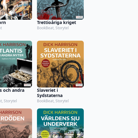
orn
Trettioåriga kriget
t
BookBeat, Storytel
is och andra
Slaveriet i
Sydstaterna
, Storytel
BookBeat, Storytel