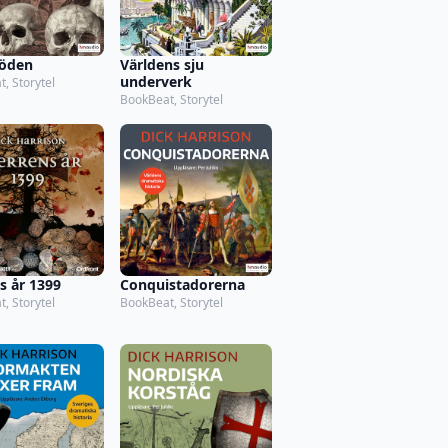
döden
Världens sju
underverk
, Storytel
BookBeat, Storytel
s år 1399
Conquistadorerna
, Storytel
BookBeat, Storytel