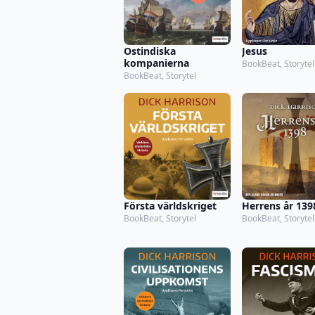
Ostindiska
Jesus
kompanierna
BookBeat, Storytel
BookBeat, Storytel
Första världskriget
Herrens år 139
BookBeat, Storytel
BookBeat, Storytel