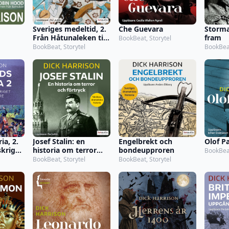
Sveriges medeltid, 2.
Che Guevara
Storma
Från Håtunaleken till
fram
BookBeat, Storytel
Stockholms blodbad
BookBeat, Storytel
BookBeat
ia, 2.
Josef Stalin: en
Engelbrekt och
Olof P
kriget
historia om terror
bondeupproren
BookBeat
e
och förtryck
BookBeat, Storytel
BookBeat, Storytel