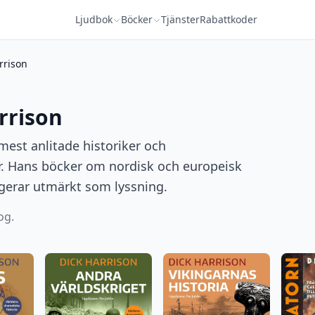
Ljudbok
Böcker
Tjänster
Rabattkoder
rrison
rrison
mest anlitade historiker och
r. Hans böcker om nordisk och europeisk
ngerar utmärkt som lyssning.
og.