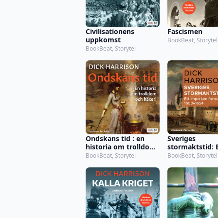
Civilisationens
Fascismen
uppkomst
BookBeat, Storytel
BookBeat, Storytel
Ondskans tid : en
Sveriges
historia om trolldom
stormaktstid: 
och häxeri
imperium for
BookBeat, Storytel
BookBeat, Storytel
(1600–1654)