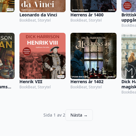
Leonardo da Vinci
Herrens år 1400
Brittis
uppgån
BookBeat, Storytel
BookBeat, Storytel
BookBeat
Henrik VIII
Herrens år 1402
Dick H
iums
magisk
BookBeat, Storytel
BookBeat, Storytel
ll
Stockh
BookBea
turen
Sida 1 av 2
Nästa →