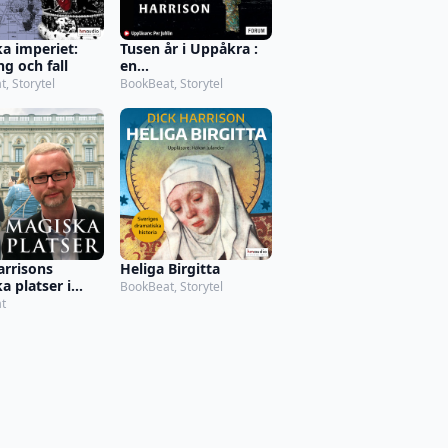
ka imperiet:
Tusen år i Uppåkra :
g och fall
en
järnåldersmetropol
, Storytel
BookBeat, Storytel
uppgång och fall
arrisons
Heliga Birgitta
a platser i
BookBeat, Storytel
olm, den stora
t