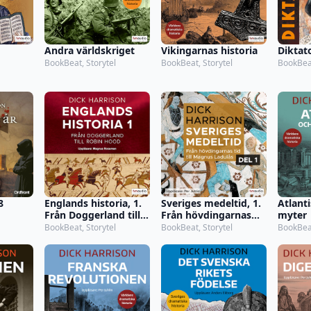
Andra världskriget
Vikingarnas historia
Diktat
BookBeat, Storytel
BookBeat, Storytel
BookBea
8
Englands historia, 1.
Sveriges medeltid, 1.
Atlant
Från Doggerland till
Från hövdingarnas
myter
Robin Hood
tid till Magnus
BookBeat, Storytel
BookBeat, Storytel
BookBeat
Ladulås