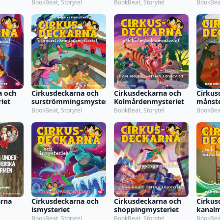
BookBeat, Storytel
BookBeat, Storytel
BookBeat
a och
Cirkusdeckarna och
Cirkusdeckarna och
Cirkus
iet
surströmmingsmysteriet
Kolmårdenmysteriet
månste
BookBeat, Storytel
BookBeat, Storytel
BookBeat
rna
Cirkusdeckarna och
Cirkusdeckarna och
Cirkus
ismysteriet
shoppingmysteriet
kanalm
 armén
BookBeat, Storytel
BookBeat, Storytel
BookBeat