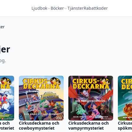
Ljudbok
Böcker
Tjänster
Rabattkoder
jer
jer
og.
a och
Cirkusdeckarna och
Cirkusdeckarna och
Cirkus
teriet
cowboymysteriet
vampyrmysteriet
spökmy