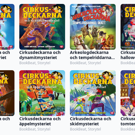
a och
Cirkusdeckarna och
Arkeologdeckarna
Cirkus
iet
dynamitmysteriet
och tempelriddarnas
hallow
skatt
BookBeat, Storytel
BookBeat, Storytel
BookBeat
a och
Cirkusdeckarna och
Cirkusdeckarna och
Cirkus
äppelmysteriet
skidmysteriet
tomtem
BookBeat, Storytel
BookBeat, Storytel
BookBeat