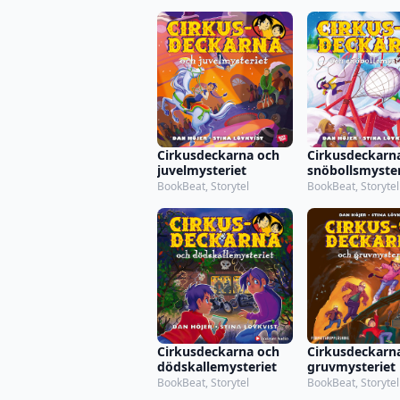
Cirkusdeckarna och
Cirkusdeckarn
juvelmysteriet
snöbollsmyster
BookBeat, Storytel
BookBeat, Storytel
Cirkusdeckarna och
Cirkusdeckarn
dödskallemysteriet
gruvmysteriet
BookBeat, Storytel
BookBeat, Storytel