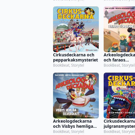
Cirkusdeckarna och
Arkeologdecka
pepparkaksmysteriet
och faraos
förbannelse
BookBeat, Storytel
BookBeat, Storytel
Arkeologdeckarna
Cirkusdeckarn
och Visbys hemliga
julgransmyster
silverskatt
BookBeat, Storytel
BookBeat, Storytel