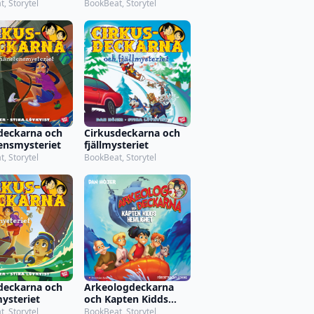
, Storytel
BookBeat, Storytel
deckarna och
Cirkusdeckarna och
nsmysteriet
fjällmysteriet
, Storytel
BookBeat, Storytel
deckarna och
Arkeologdeckarna
ysteriet
och Kapten Kidds
hemlighet
, Storytel
BookBeat, Storytel