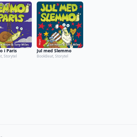
 i Paris
Jul med Slemmo
, Storytel
BookBeat, Storytel