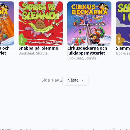
Snabba på, Slemmo!
Cirkusdeckarna och
Slemmo
a och
julklappsmysteriet
iet
BookBeat, Storytel
BookBeat
BookBeat, Storytel
Sida 1 av 2
Nästa →