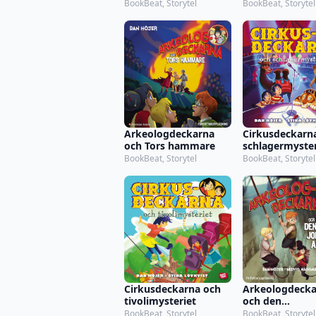
BookBeat, Storytel
BookBeat, Storytel
Arkeologdeckarna
Cirkusdeckarn
och Tors hammare
schlagermyster
BookBeat, Storytel
BookBeat, Storytel
Cirkusdeckarna och
Arkeologdecka
tivolimysteriet
och den
underjordiska
BookBeat, Storytel
BookBeat, Storytel