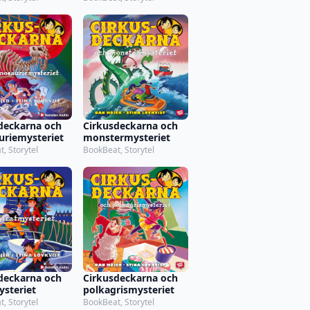
deckarna och
Cirkusdeckarna och
uriemysteriet
monstermysteriet
, Storytel
BookBeat, Storytel
deckarna och
Cirkusdeckarna och
ysteriet
polkagrismysteriet
, Storytel
BookBeat, Storytel