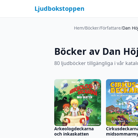
Ljudbokstoppen
Hem
/
Böcker
/
Författare
/
Dan Hö
Böcker av Dan Hö
80 ljudböcker tillgängliga i vår katal
Arkeologdeckarna
Cirkusdeckarn
och inkaskatten
midsommarmys