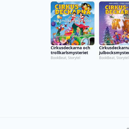
Cirkusdeckarna och
Cirkusdeckarn
trollkarlsmysteriet
julbocksmyster
BookBeat, Storytel
BookBeat, Storytel