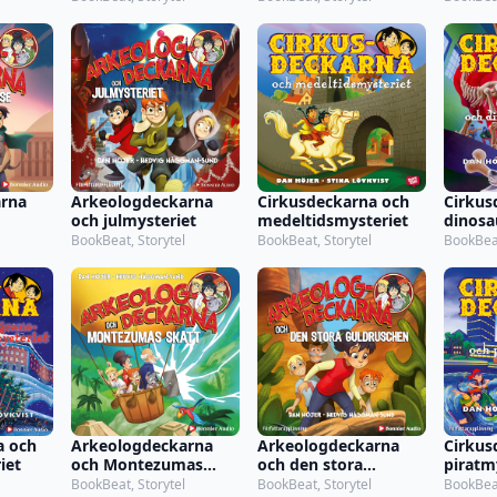
rna
Arkeologdeckarna
Cirkusdeckarna och
Cirkus
och julmysteriet
medeltidsmysteriet
dinosa
BookBeat, Storytel
BookBeat, Storytel
BookBeat
a och
Arkeologdeckarna
Arkeologdeckarna
Cirkus
iet
och Montezumas
och den stora
piratm
skatt
guldruschen
BookBeat, Storytel
BookBeat, Storytel
BookBeat