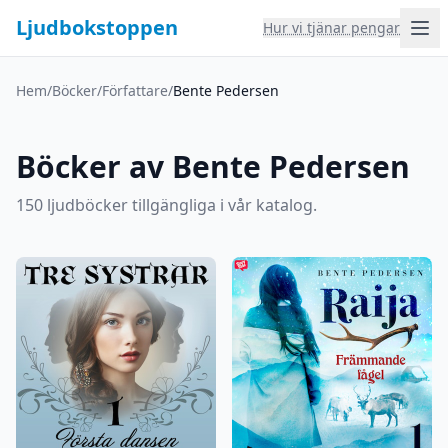
Ljudbokstoppen
Hur vi tjänar pengar
Hem
/
Böcker
/
Författare
/
Bente Pedersen
Böcker av Bente Pedersen
150 ljudböcker tillgängliga i vår katalog.