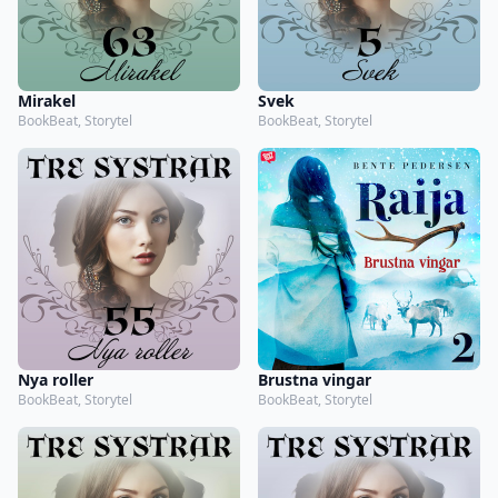
Mirakel
Svek
BookBeat, Storytel
BookBeat, Storytel
Nya roller
Brustna vingar
BookBeat, Storytel
BookBeat, Storytel