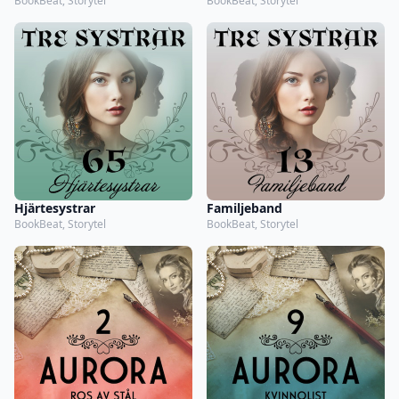
BookBeat, Storytel
BookBeat, Storytel
Hjärtesystrar
Familjeband
BookBeat, Storytel
BookBeat, Storytel