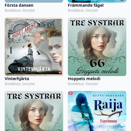
Första dansen
Främmande fågel
BookBeat, Storytel
BookBeat, Storytel
Vinterhjärta
Hoppets melodi
BookBeat, Storytel
BookBeat, Storytel