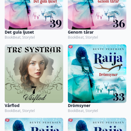
Det gula ljuset
Genom tårar
BookBeat, Storytel
BookBeat, Storytel
Vårflod
Drömsyner
BookBeat, Storytel
BookBeat, Storytel