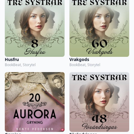
Husfru
Vrakgods
BookBeat, Storytel
BookBeat, Storytel