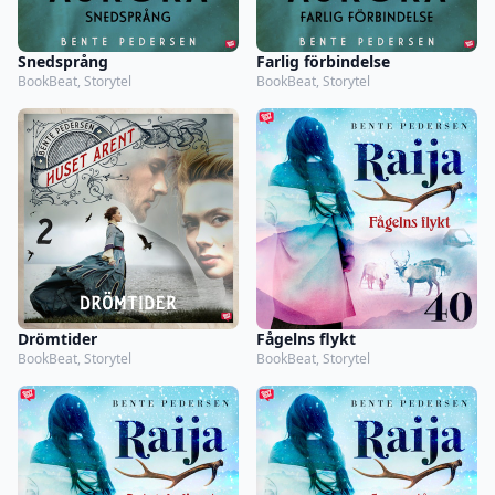
Snedsprång
Farlig förbindelse
BookBeat, Storytel
BookBeat, Storytel
Drömtider
Fågelns flykt
BookBeat, Storytel
BookBeat, Storytel