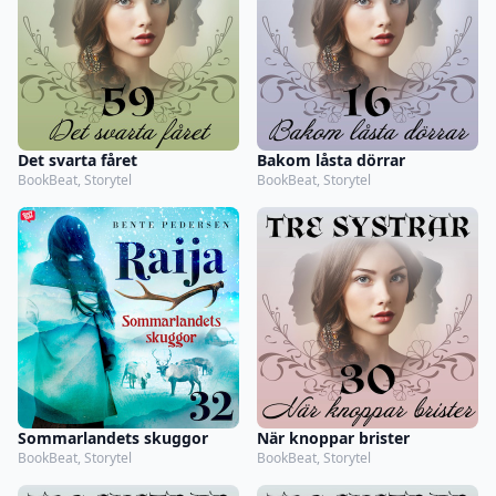
Det svarta fåret
Bakom låsta dörrar
BookBeat, Storytel
BookBeat, Storytel
Sommarlandets skuggor
När knoppar brister
BookBeat, Storytel
BookBeat, Storytel