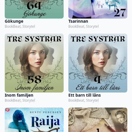
Gökunge
Tsarinnan
BookBeat, Storytel
BookBeat, Storytel
Inom familjen
Ett barn till låns
BookBeat, Storytel
BookBeat, Storytel