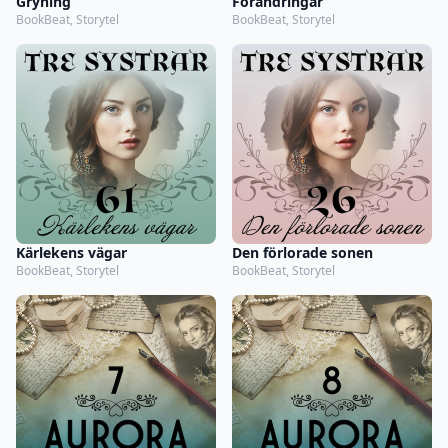
Gryning
Förändringar
BookBeat, Storytel
BookBeat, Storytel
Kärlekens vägar
Den förlorade sonen
BookBeat, Storytel
BookBeat, Storytel