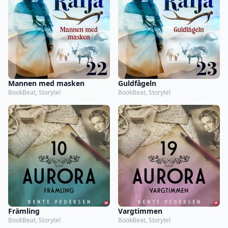
Mannen med masken
Guldfågeln
BookBeat, Storytel
BookBeat, Storytel
Främling
Vargtimmen
BookBeat, Storytel
BookBeat, Storytel