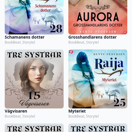
Schamanens dotter
Grosshandlarens dotter
BookBeat, Storytel
BookBeat, Storytel
Vägvisaren
Myteriet
BookBeat, Storytel
BookBeat, Storytel