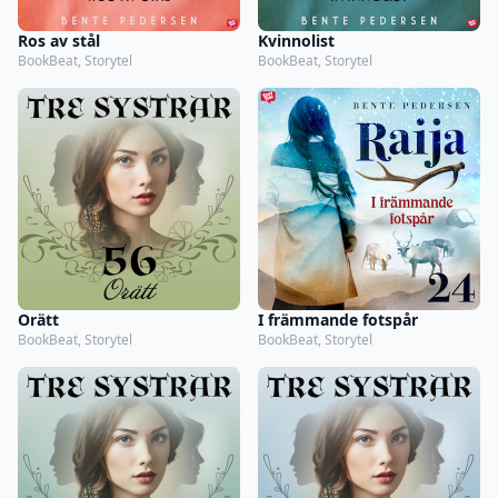
Ros av stål
Kvinnolist
BookBeat, Storytel
BookBeat, Storytel
Orätt
I främmande fotspår
BookBeat, Storytel
BookBeat, Storytel