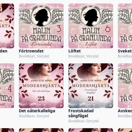
lden
Förtroendet
Löftet
Sveket
BookBeat, Storytel
BookBeat, Storytel
BookBeat
Det oåterkalleliga
Frostskadad
Avske
sångfågel
BookBeat, Storytel
BookBeat
BookBeat, Storytel