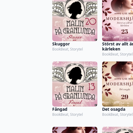
Skuggor
Störst av allt ä
kärleken
BookBeat, Storytel
BookBeat, Storytel
Fångad
Det osagda
BookBeat, Storytel
BookBeat, Storytel