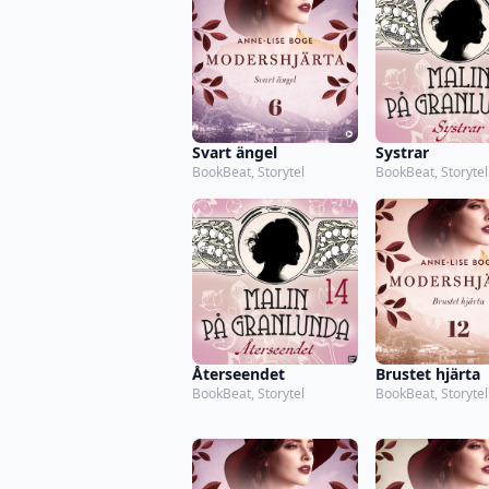
Svart ängel
Systrar
BookBeat, Storytel
BookBeat, Storytel
Återseendet
Brustet hjärta
BookBeat, Storytel
BookBeat, Storytel