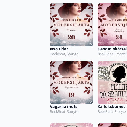
Nya tider
Genom skärse
BookBeat, Storytel
BookBeat, Storytel
Vägarna möts
Kärleksbarnet
BookBeat, Storytel
BookBeat, Storytel