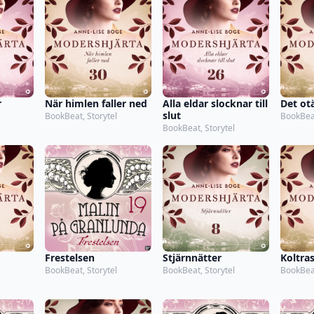
r
När himlen faller ned
Alla eldar slocknar till
Det ot
slut
BookBeat, Storytel
BookBeat
BookBeat, Storytel
Frestelsen
Stjärnnätter
Koltra
BookBeat, Storytel
BookBeat, Storytel
BookBeat