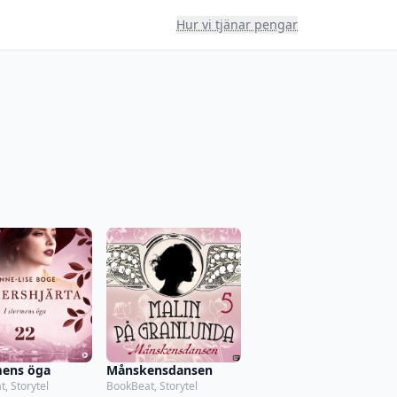
Hur vi tjänar pengar
mens öga
Månskensdansen
, Storytel
BookBeat, Storytel