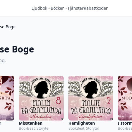
Ljudbok
Böcker
Tjänster
Rabattkoder
ise Boge
ise Boge
og.
r
Misstanken
Hemligheten
I stor
BookBeat, Storytel
BookBeat, Storytel
BookBeat