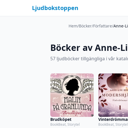
Ljudbokstoppen
Hem
/
Böcker
/
Författare
/
Anne-L
Böcker av Anne-L
57 ljudböcker tillgängliga i vår katal
Brudköpet
Vinterdrömma
BookBeat, Storytel
BookBeat, Storytel