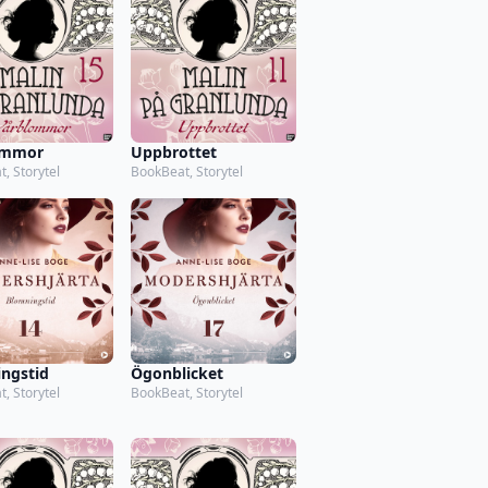
ommor
Uppbrottet
, Storytel
BookBeat, Storytel
ngstid
Ögonblicket
, Storytel
BookBeat, Storytel