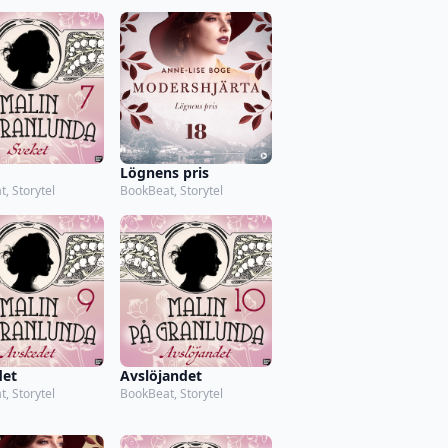
Lögnens pris
, Storytel
BookBeat, Storytel
det
Avslöjandet
, Storytel
BookBeat, Storytel