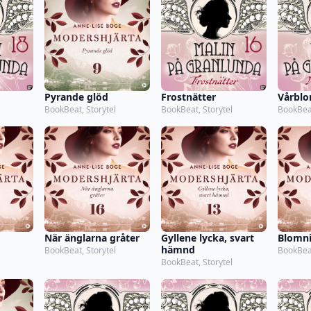
Pyrande glöd
Frostnätter
Vårbl
BookBeat, Storytel
BookBeat, Storytel
BookBeat
När änglarna gråter
Gyllene lycka, svart
Blomni
hämnd
BookBeat, Storytel
BookBeat
BookBeat, Storytel