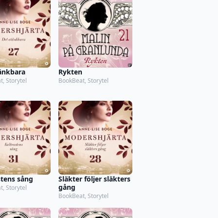
änkbara
Rykten
, Storytel
BookBeat, Storytel
stens sång
Släkter följer släkters
gång
, Storytel
BookBeat, Storytel