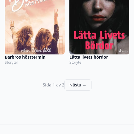
Barbros hösttermin
Lätta livets bördor
Storytel
Storytel
Sida 1 av 2
Nästa →