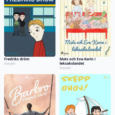
Fredriks dröm
Mats och Eva-Karin i
leksakslandet
Storytel
Storytel