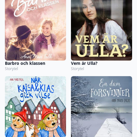
Barbro och klassen
Vem är Ulla?
Storytel
Storytel