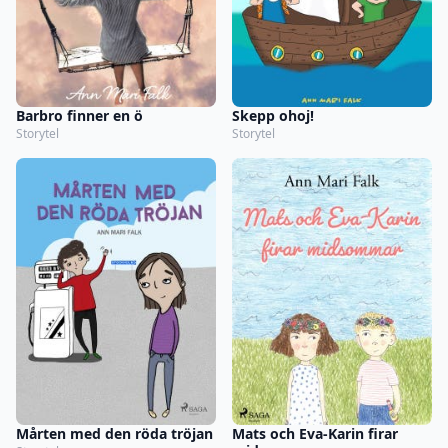
Barbro finner en ö
Skepp ohoj!
Storytel
Storytel
Mårten med den röda tröjan
Mats och Eva-Karin firar