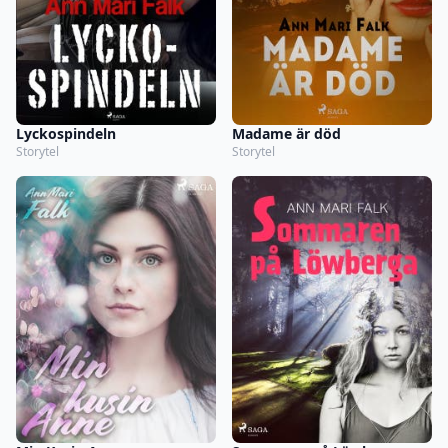
Lyckospindeln
Madame är död
Storytel
Storytel