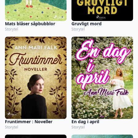
Mats blåser såpbubblor
Gruvligt mord
Storytel
Storytel
Fruntimmer : Noveller
En dag i april
Storytel
Storytel