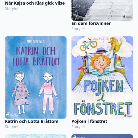
När Kajsa och Klas gick vilse
Storytel
En dam försvinner
Storytel
Katrin och Lotta Bråttom
Pojken i fönstret
Storytel
Storytel