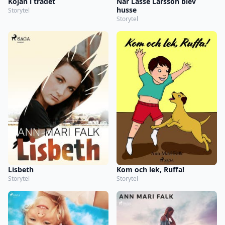
Kojan i trädet
När Lasse Larsson blev
husse
Storytel
Storytel
Lisbeth
Kom och lek, Ruffa!
Storytel
Storytel