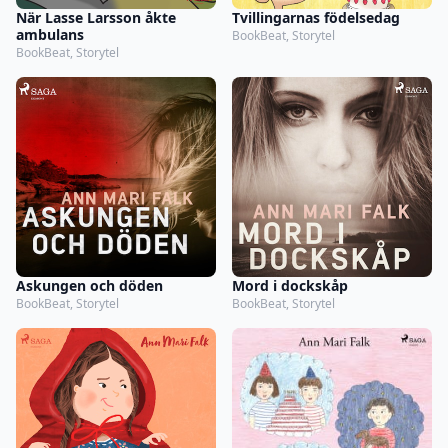
När Lasse Larsson åkte
Tvillingarnas födelsedag
ambulans
BookBeat, Storytel
BookBeat, Storytel
Askungen och döden
Mord i dockskåp
BookBeat, Storytel
BookBeat, Storytel