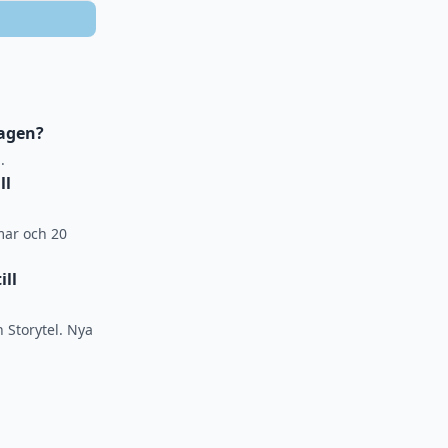
dagen?
.
ll
mmar och 20
ill
h Storytel. Nya