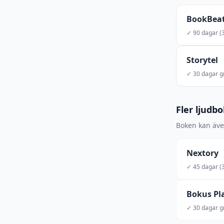
BookBea
✓ 90 dagar (3
Storytel
✓ 30 dagar gr
Fler ljudb
Boken kan även
Nextory
✓ 45 dagar (3
Bokus Pl
✓ 30 dagar gr