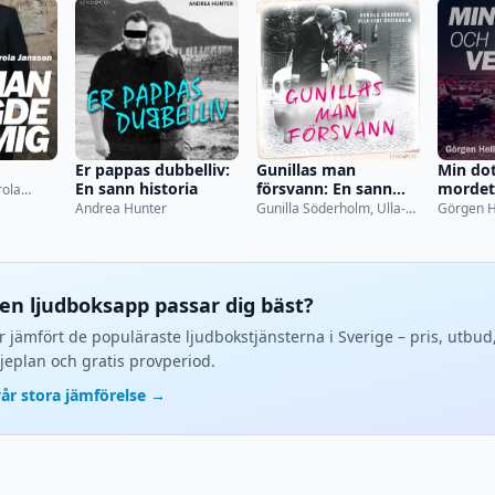
g
Er pappas dubbelliv:
Gunillas man
Min dot
En sann historia
försvann: En sann
mordet 
rola
historia
Andrea Hunter
Gunilla Söderholm, Ulla-
Görgen 
Lene Österholm
ken ljudboksapp passar dig bäst?
r jämfört de populäraste ljudbokstjänsterna i Sverige – pris, utbud
jeplan och gratis provperiod.
vår stora jämförelse →