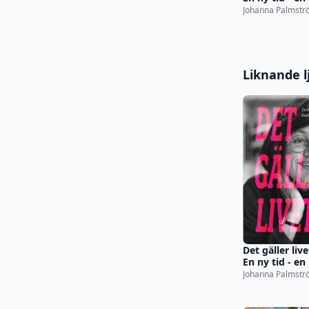
vänster
Johanna Palmst
Liknande l
Det gäller live
En ny tid - en
vänster
Johanna Palmst