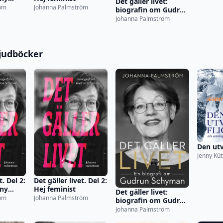
Det gäller livet:
röm
Johanna Palmström
biografin om Gudrun
Schyman
Johanna Palmström
judböcker
Den utv
Jenny Küt
t. Del 2:
Det gäller livet. Del 2:
 ny
Hej feminist
Det gäller livet:
röm
Johanna Palmström
biografin om Gudrun
Schyman
Johanna Palmström