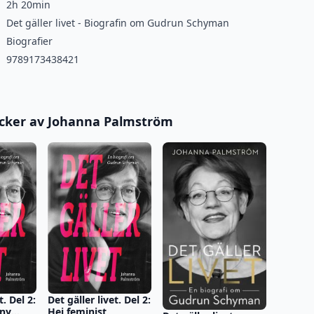
2h 20min
Det gäller livet - Biografin om Gudrun Schyman
Biografier
9789173438421
öcker av Johanna Palmström
t. Del 2:
Det gäller livet. Del 2:
 ny
Hej feminist