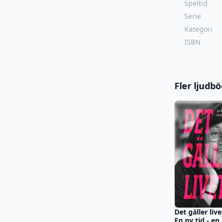
Speltid
Serie
Kategori
ISBN
Fler ljudb
Det gäller live
En ny tid - en