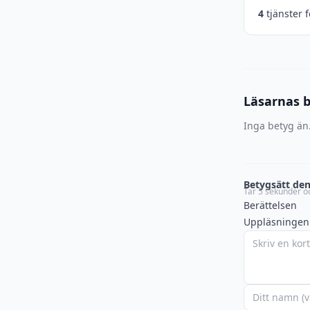
4
tjänster 
Läsarnas 
Inga betyg än.
Betygsätt den
Tar 5 sekunder oc
Berättelsen
Uppläsningen