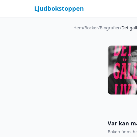
Ljudbokstoppen
Hem
/
Böcker
/
Biografier
/
Det gäl
Var kan m
Boken finns ho