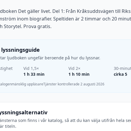
udboken Det gäller livet. Del 1: Från Kråksuddsvägen till Ri
ström inom biografier. Speltiden är 2 timmar och 20 minut
 Storytel. Prova gratis.
 lyssningsguide
d tar ljudboken ungefär beroende på hur du lyssnar.
tighet
Vid 1,5×
Vid 2×
30-minu
1 h 33 min
1 h 10 min
cirka 5
atalogen
mänsklig uppläsare
Tjänster kontrollerade 2 augusti 2026
yssningsalternativ
jänsterna som finns i vår katalog, så att du kan välja utifrån hela se
r titeln.