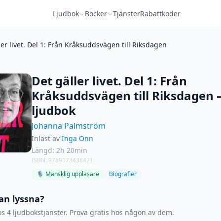
Ljudbok
Böcker
Tjänster
Rabattkoder
ler livet. Del 1: Från Kråksuddsvägen till Riksdagen
Det gäller livet. Del 1: Från
Kråksuddsvägen till Riksdagen 
ljudbok
Johanna Palmström
Inläst av
Inga Onn
Längd: 2h 20min
ISBN: 9789173438421
🎙 Mänsklig uppläsare
Biografier
an lyssna?
s 4 ljudbokstjänster. Prova gratis hos någon av dem.