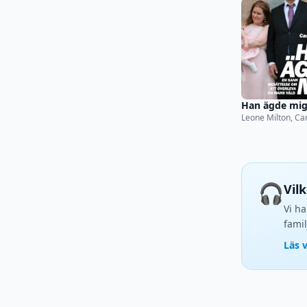
Han ägde mi
Leone Milton, Ca
Jansson
🎧
Vil
Vi ha
famil
Läs 