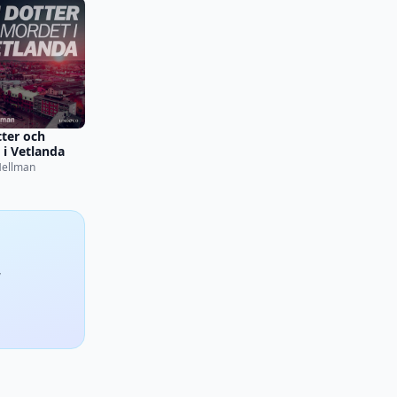
ter och
i Vetlanda
Hellman
,