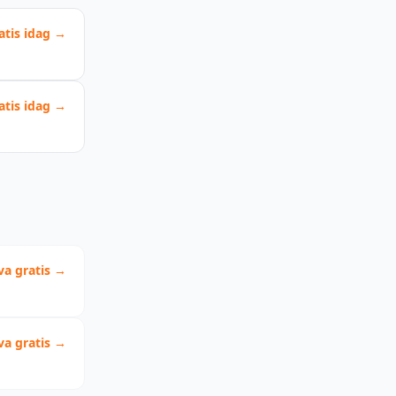
atis idag →
atis idag →
va gratis →
va gratis →