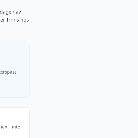
ksdagen av
er. Finns hos
terspass
rien – inte