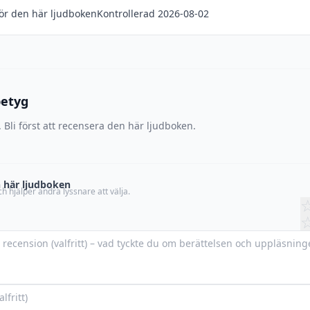
för den här ljudboken
Kontrollerad 2026-08-02
betyg
 Bli först att recensera den här ljudboken.
 här ljudboken
h hjälper andra lyssnare att välja.