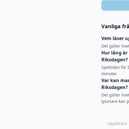
Vanliga fr
Vem läser up
Det gäller liv
Hur lång är 
Riksdagen?
Speltiden för 
minuter.
Var kan man 
Riksdagen?
Det gäller liv
lyssnare kan p
Uppläsare