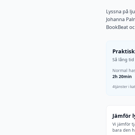
Lyssna på lj
Johanna Palm
BookBeat och
Praktisk
Så lång ti
Normal has
2h 20min
4tjänster i k
Jämför l
Vi jämför t
bara den hä