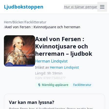
Ljudbokstoppen
Hur vi tjänar pengar
Hem
/
Böcker
/
Facklitteratur
/
Axel von Fersen : Kvinnotjusare och herreman
Axel von Fersen :
Kvinnotjusare och
herreman – ljudbok
Herman Lindqvist
Inläst av
Herman Lindqvist
Längd: 9h 59min
ISBN: 9789173480277
🎙 Mänsklig uppläsare
Facklitteratur
Var kan man lyssna?
Boken finns hos 4 ljudbokstjänster. Prova gratis hos