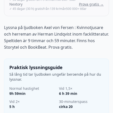
Nextory
Prova gratis →
✓ 45 dagar (30 h) gratis
Från 139 kr/mån
500 000+ titlar
Lyssna på ljudboken Axel von Fersen : Kvinnotjusare
och herreman av Herman Lindqvist inom facklitteratur.
Speltiden är 9 timmar och 59 minuter. Finns hos
Storytel och BookBeat. Prova gratis.
Praktisk lyssningsguide
Så lång tid tar ljudboken ungefär beroende på hur du
lyssnar.
Normal hastighet
Vid 1,5×
9h 59min
6 h 39 min
Vid 2×
30-minuterspass
5 h
cirka 20