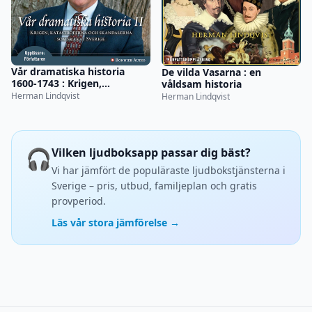
Vår dramatiska historia
De vilda Vasarna : en
1600-1743 : Krigen,
våldsam historia
katastroferna och
Herman Lindqvist
Herman Lindqvist
skandalerna som skakat
Sverige
🎧
Vilken ljudboksapp passar dig bäst?
Vi har jämfört de populäraste ljudbokstjänsterna i
Sverige – pris, utbud, familjeplan och gratis
provperiod.
Läs vår stora jämförelse →