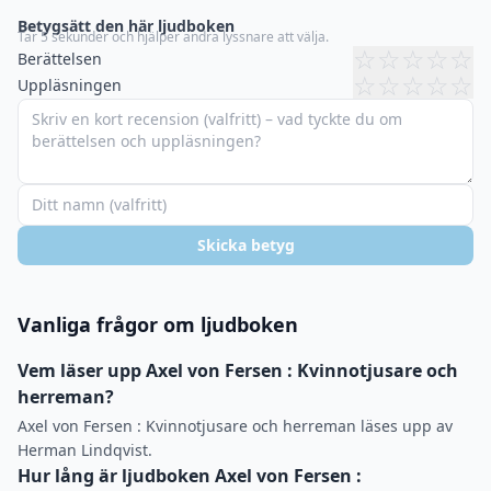
Betygsätt den här ljudboken
Tar 5 sekunder och hjälper andra lyssnare att välja.
☆
☆
☆
☆
☆
Berättelsen
☆
☆
☆
☆
☆
Uppläsningen
Skicka betyg
Vanliga frågor om ljudboken
Vem läser upp Axel von Fersen : Kvinnotjusare och
herreman?
Axel von Fersen : Kvinnotjusare och herreman läses upp av
Herman Lindqvist.
Hur lång är ljudboken Axel von Fersen :