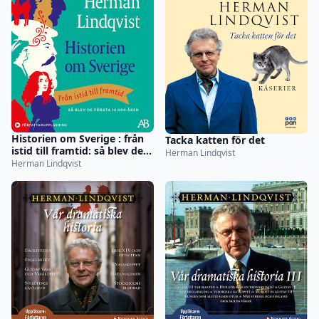
Historien om Sverige : från
Tacka katten för det
istid till framtid: så blev de
Herman Lindqvist
första 14000 åren
Herman Lindqvist