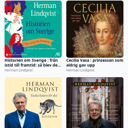
Historien om Sverige : från
Cecilia Vasa : prinsessan som
istid till framtid: så blev de
aldrig gav upp
första 14000 åren
Herman Lindqvist
Herman Lindqvist