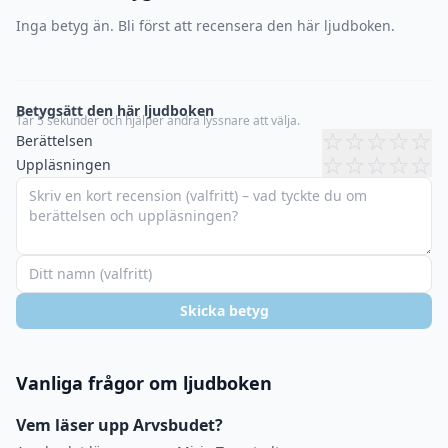
Inga betyg än. Bli först att recensera den här ljudboken.
Betygsätt den här ljudboken
Tar 5 sekunder och hjälper andra lyssnare att välja.
☆
☆
☆
☆
☆
Berättelsen
☆
☆
☆
☆
☆
Uppläsningen
Skicka betyg
Vanliga frågor om ljudboken
Vem läser upp Arvsbudet?