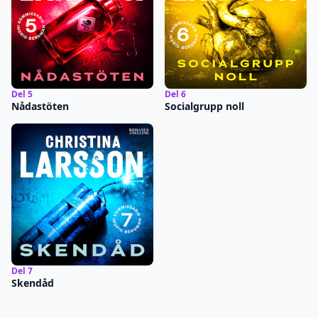
Del 5
Del 6
Nådastöten
Socialgrupp noll
Del 7
Skendåd