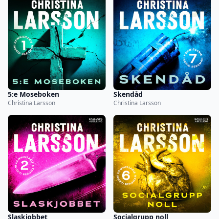
5:e Moseboken
Skendåd
Christina Larsson
Christina Larsson
Slaskjobbet
Socialgrupp noll