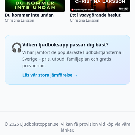
Du kommer inte undan
Ett livsavgörande beslut
Christina Larsson
Christina Larsson
🎧
Vilken ljudboksapp passar dig bäst?
Vi har jämfört de populäraste ljudbokstjänsterna i
Sverige – pris, utbud, familjeplan och gratis
provperiod.
Läs vår stora jämförelse →
© 2026 Ljudbokstoppen.se. Vi kan få provision vid köp via våra
länkar.