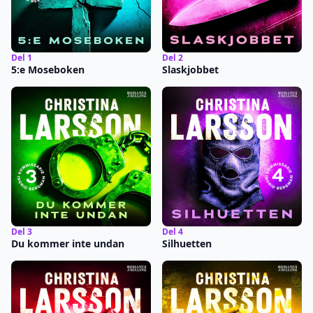
Del 1
Del 2
5:e Moseboken
Slaskjobbet
Del 3
Del 4
Du kommer inte undan
Silhuetten