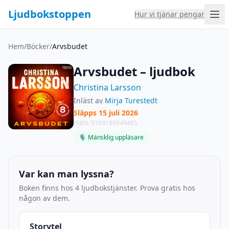
Ljudbokstoppen
Hur vi tjänar pengar
Hem
/
Böcker
/
Arvsbudet
Arvsbudet – ljudbok
Christina Larsson
Inläst av
Mirja Turestedt
Släpps 15 juli 2026
ISBN: 9789189949485
🎙 Mänsklig uppläsare
Var kan man lyssna?
Boken finns hos 4 ljudbokstjänster. Prova gratis hos
någon av dem.
Storytel