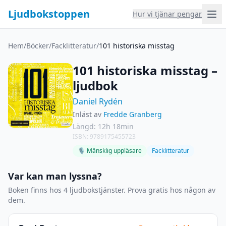
Ljudbokstoppen
Hur vi tjänar pengar
Hem
/
Böcker
/
Facklitteratur
/
101 historiska misstag
101 historiska misstag –
ljudbok
Daniel Rydén
Inläst av
Fredde Granberg
Längd: 12h 18min
ISBN: 9789175455723
🎙 Mänsklig uppläsare
Facklitteratur
Var kan man lyssna?
Boken finns hos 4 ljudbokstjänster. Prova gratis hos någon av
dem.