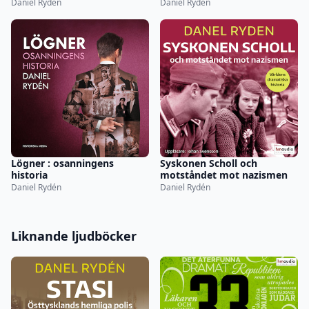
nazisternas läger
Daniel Rydén
Daniel Rydén
Lögner : osanningens
Syskonen Scholl och
historia
motståndet mot nazismen
Daniel Rydén
Daniel Rydén
Liknande ljudböcker