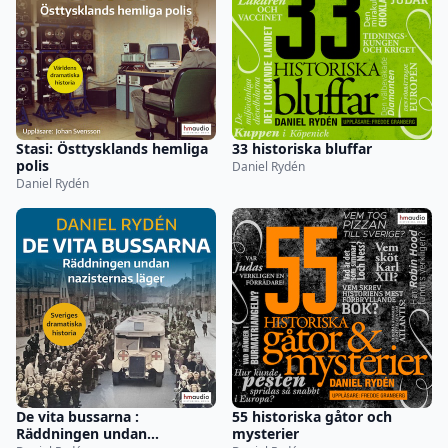
Stasi: Östtysklands hemliga
33 historiska bluffar
polis
Daniel Rydén
Daniel Rydén
De vita bussarna :
55 historiska gåtor och
Räddningen undan
mysterier