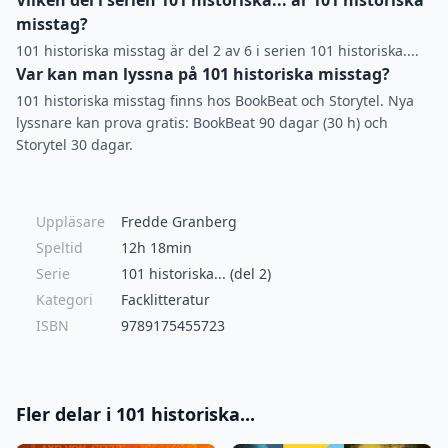
Vilken del i serien 101 historiska... är 101 historiska
misstag?
101 historiska misstag är del 2 av 6 i serien 101 historiska....
Var kan man lyssna på 101 historiska misstag?
101 historiska misstag finns hos BookBeat och Storytel. Nya
lyssnare kan prova gratis: BookBeat 90 dagar (30 h) och
Storytel 30 dagar.
Uppläsare
Fredde Granberg
Speltid
12h 18min
Serie
101 historiska... (del 2)
Kategori
Facklitteratur
ISBN
9789175455723
Fler delar i 101 historiska...