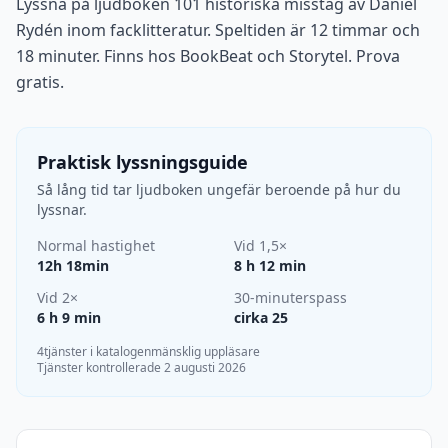
Lyssna på ljudboken 101 historiska misstag av Daniel
Rydén inom facklitteratur. Speltiden är 12 timmar och
18 minuter. Finns hos BookBeat och Storytel. Prova
gratis.
Praktisk lyssningsguide
Så lång tid tar ljudboken ungefär beroende på hur du
lyssnar.
Normal hastighet
Vid 1,5×
12h 18min
8 h 12 min
Vid 2×
30-minuterspass
6 h 9 min
cirka 25
4tjänster i katalogen
mänsklig uppläsare
Tjänster kontrollerade 2 augusti 2026