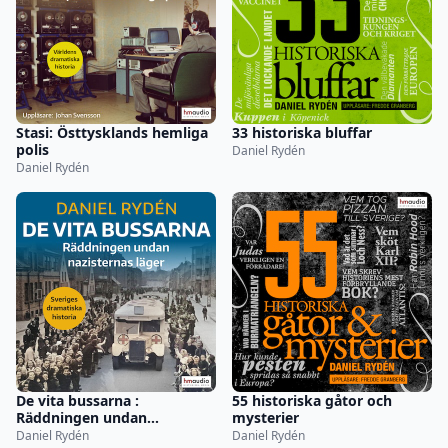
Stasi: Östtysklands hemliga
33 historiska bluffar
polis
Daniel Rydén
Daniel Rydén
De vita bussarna :
55 historiska gåtor och
Räddningen undan
mysterier
nazisternas läger
Daniel Rydén
Daniel Rydén