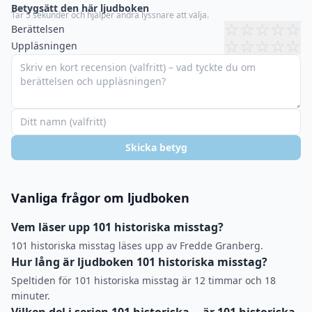
Betygsätt den här ljudboken
Tar 5 sekunder och hjälper andra lyssnare att välja.
☆
☆
☆
☆
☆
Berättelsen
☆
☆
☆
☆
☆
Uppläsningen
Skicka betyg
Vanliga frågor om ljudboken
Vem läser upp 101 historiska misstag?
101 historiska misstag läses upp av Fredde Granberg.
Hur lång är ljudboken 101 historiska misstag?
Speltiden för 101 historiska misstag är 12 timmar och 18
minuter.