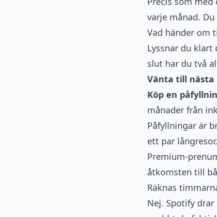
Precis som med 
varje månad. Du 
Vad händer om t
Lyssnar du klart
slut har du två al
Vänta till näst
Köp en påfyllni
månader från in
Påfyllningar är 
ett par långreso
Premium-prenume
åtkomsten till b
Räknas timmarna 
Nej. Spotify drar