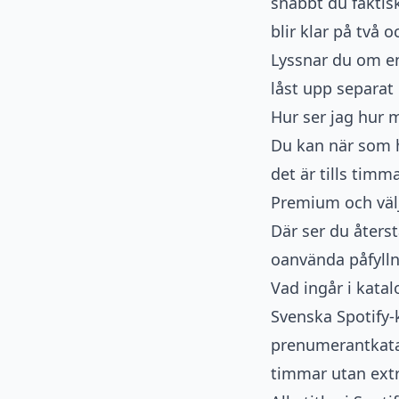
snabbt du faktis
blir klar på två
Lyssnar du om en 
låst upp separat
Hur ser jag hur 
Du kan när som h
det är tills timma
Premium och välj
Där ser du åters
oanvända påfylln
Vad ingår i kata
Svenska Spotify-k
prenumerantkatal
timmar utan ext