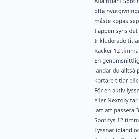
Alla titlar i Spo
ofta nyutgivning
måste köpas separ
I appen syns det
Inkluderade titla
Räcker 12 timma
En genomsnittlig
landar du alltså
kortare titlar ell
För en aktiv lys
eller Nextory tar
lätt att passera
Spotifys 12 timm
Lyssnar ibland o