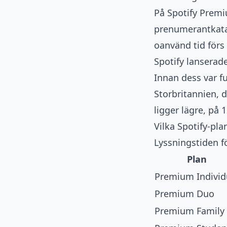
På Spotify Prem
prenumerantkatal
oanvänd tid förs 
Spotify lansera
Innan dess var f
Storbritannien, 
ligger lägre, på 
Vilka Spotify-pla
Lyssningstiden f
Plan
Premium Individ
Premium Duo
Premium Family