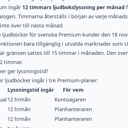
ium ingår
12 timmars ljudbokslyssning per månad
f
ogen. Timmarna återställs i början av varje månads
inte över till nästa månad.
de ljudböcker för svenska Premium-kunder den 18 no
unktionen bara tillgänglig i utvalda marknader som 
där gränsen sattes till 15 timmar i månaden. Den sv
12 timmar.
ner ger lyssningstid?
ör ljudböcker ingår i tre Premium-planer:
Lyssningstid ingår
För vem
ual
12 h/mån
Kontoägaren
12 h/mån
Planhanteraren
12 h/mån
Planhanteraren