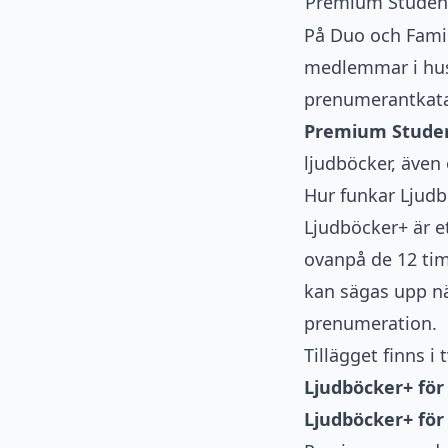
Premium Studen
På Duo och Famil
medlemmar i hush
prenumerantkat
Premium Studen
ljudböcker, även
Hur funkar Ljudb
Ljudböcker+ är e
ovanpå de 12 tim
kan sägas upp nä
prenumeration.
Tillägget finns i 
Ljudböcker+ för 
Ljudböcker+ fö