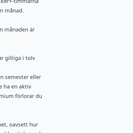
öcker+-timmarna
 en månad.
nan månaden är
giltiga i tolv
en semester eller
e ha en aktiv
mium förlorar du
het, oavsett hur