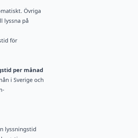
matiskt. Övriga
l lyssna på
tid för
gstid per månad
mån i Sverige och
m-
n lyssningstid