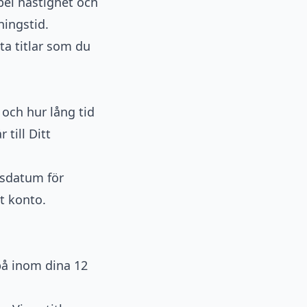
bel hastighet och
ningstid.
ta titlar som du
 och hur lång tid
 till Ditt
gsdatum för
t konto.
på inom dina 12