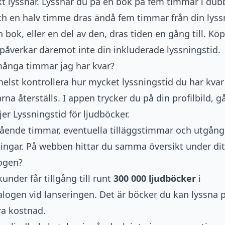
kt lyssnar. Lyssnar du på en bok på fem timmar i dub
 och en halv timme dras ändå fem timmar från din lyss
bok, eller en del av den, dras tiden en gång till. Köp
 påverkar däremot inte din inkluderade lyssningstid.
många timmar jag har kvar?
elst kontrollera hur mycket lyssningstid du har kvar
rna återställs. I appen trycker du på din profilbild, går
er Lyssningstid för ljudböcker.
tående timmar, eventuella tilläggstimmar och utgån
ingar. På webben hittar du samma översikt under dit
logen?
under får tillgång till runt
300 000 ljudböcker
i
ogen vid lanseringen. Det är böcker du kan lyssna 
ra kostnad.