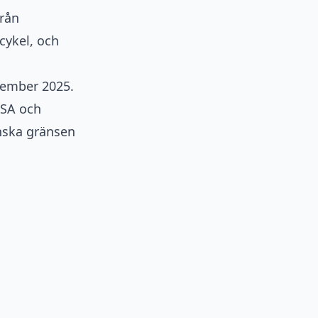
rån
cykel, och
vember 2025.
USA och
enska gränsen