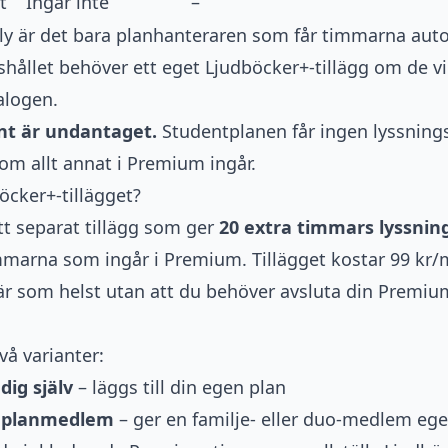
t
Ingår inte
–
y är det bara planhanteraren som får timmarna auto
ållet behöver ett eget Ljudböcker+-tillägg om de vil
alogen.
t är undantaget.
Studentplanen får ingen lyssnings
 om allt annat i Premium ingår.
öcker+-tillägget?
tt separat tillägg som ger
20 extra timmars lyssnin
marna som ingår i Premium. Tillägget kostar 99 kr/
r som helst utan att du behöver avsluta din Premiu
två varianter:
dig själv
– läggs till din egen plan
r planmedlem
– ger en familje- eller duo-medlem ege