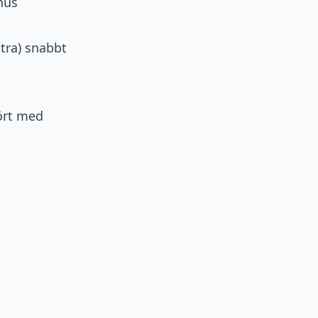
nus
xtra) snabbt
fört med