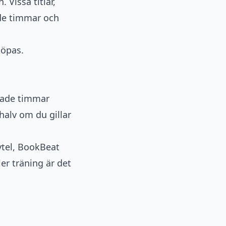
 Vissa titlar,
ade timmar och
köpas.
rade timmar
 halv om du gillar
ytel
, BookBeat
er träning är det