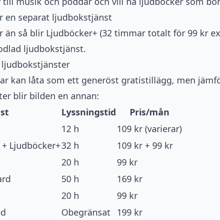
 till musik och poddar och vill ha ljudböcker som bo
för en separat ljudbokstjänst
r än så blir Ljudböcker+ (32 timmar totalt för 99 kr e
odlad ljudbokstjänst.
a ljudbokstjänster
ar kan låta som ett generöst gratistillägg, men jäm
er blir bilden en annan:
st
Lyssningstid
Pris/mån
12 h
109 kr (varierar)
 + Ljudböcker+
32 h
109 kr + 99 kr
20 h
99 kr
ard
50 h
169 kr
20 h
99 kr
ed
Obegränsat
199 kr