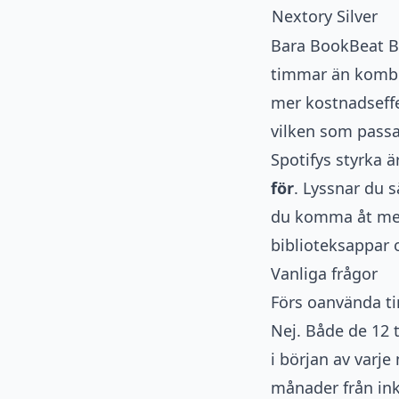
Nextory Silver
Bara BookBeat Bas
timmar än kombin
mer kostnadseffe
vilken som passa
Spotifys styrka 
för
. Lyssnar du 
du komma åt mer 
biblioteksappar 
Vanliga frågor
Förs oanvända ti
Nej. Både de 12 
i början av varje
månader från in