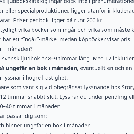
tifys ljudbokskatalog ingår dock inte i prenumerationen.
ar eller specialproduktioner, ligger utanför inkluder
at. Priset per bok ligger då runt 200 kr.
 tydligt vilka böcker som ingår och vilka som måste 
r har ett “Ingår”-märke, medan köpböcker visar pris.
r i månaden?
 svensk ljudbok är 8–9 timmar lång. Med 12 inklude
 på
ungefär en bok i månaden
, eventuellt en och en
er lyssnar i högre hastighet.
snare som vant sig vid obegränsat lyssnande hos
Stor
 12 timmar snabbt slut. Lyssnar du under pendling ell
 30–40 timmar i månaden.
ar passar dig som:
ch hinner ungefär en bok i månaden