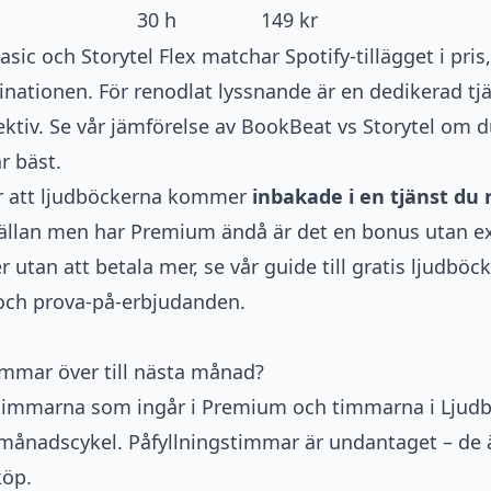
30 h
149 kr
ic och Storytel Flex matchar Spotify-tillägget i pris
ationen. För renodlat lyssnande är en dedikerad tjän
ktiv. Se vår jämförelse av
BookBeat vs Storytel
om du
r bäst.
är att ljudböckerna kommer
inbakade i en tjänst du 
sällan men har Premium ändå är det en bonus utan ext
utan att betala mer, se vår guide till
gratis ljudböc
och prova-på-erbjudanden.
mmar över till nästa månad?
timmarna som ingår i Premium och timmarna i Ljudbö
 månadscykel. Påfyllningstimmar är undantaget – de är
köp.