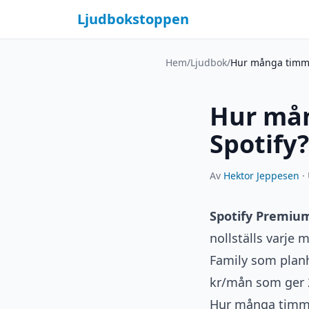
Ljudbokstoppen
Hem
/
Ljudbok
/
Hur många timmar
Hur mån
Spotify?
Av
Hektor Jeppesen
·
Spotify Premium
nollställs varje
Family som planh
kr/mån som ger 
Hur många timma