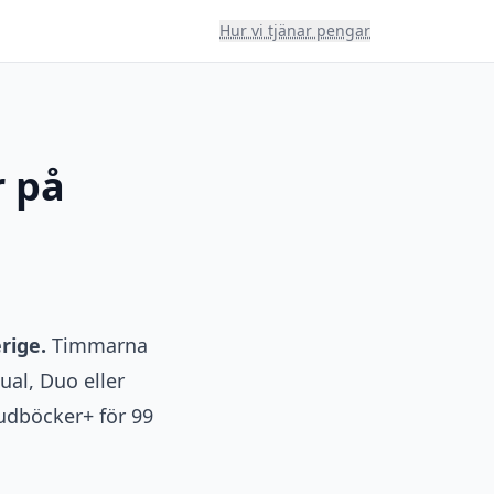
Hur vi tjänar pengar
 på
rige.
Timmarna
ual, Duo eller
udböcker+ för 99