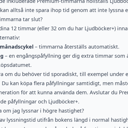
de inkluderade Premium-timmarna nollställs Ljudb
kan alltså inte spara ihop tid genom att inte lyssna
immarna tar slut?
 dina 12 timmar (eller 32 om du har Ljudböcker+) in
ternativ:
a månadscykel
– timmarna återställs automatiskt.
ng
– en engångspåfyllning ger dig extra timmar som är 
köpsdatumet.
bra om du behöver tid sporadiskt, till exempel under 
r. Du kan köpa flera påfyllningar samtidigt, men måst
ration för att kunna använda dem. Avslutar du Pre
åde påfyllningar och Ljudböcker+.
om jag lyssnar i högre hastighet?
 av lyssningstid utifrån bokens längd i normal hastig