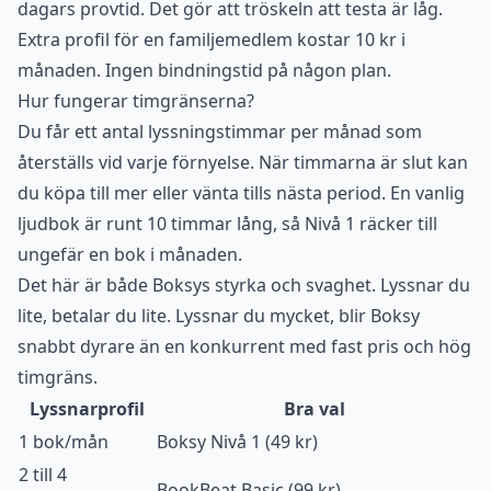
dagars provtid. Det gör att tröskeln att testa är låg.
Extra profil för en familjemedlem kostar 10 kr i
månaden. Ingen bindningstid på någon plan.
Hur fungerar timgränserna?
Du får ett antal lyssningstimmar per månad som
återställs vid varje förnyelse. När timmarna är slut kan
du köpa till mer eller vänta tills nästa period. En vanlig
ljudbok är runt 10 timmar lång, så Nivå 1 räcker till
ungefär en bok i månaden.
Det här är både Boksys styrka och svaghet. Lyssnar du
lite, betalar du lite. Lyssnar du mycket, blir Boksy
snabbt dyrare än en konkurrent med fast pris och hög
timgräns.
Lyssnarprofil
Bra val
1 bok/mån
Boksy Nivå 1 (49 kr)
2 till 4
BookBeat Basic (99 kr)