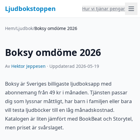
Ljudbokstoppen
Hur vi tjänar pengar
Hem
/
Ljudbok
/
Boksy omdöme 2026
Boksy omdöme 2026
Av
Hektor Jeppesen
·
Uppdaterad 2026-05-19
Boksy är Sveriges billigaste ljudboksapp med
abonnemang från 49 kr i månaden. Tjänsten passar
dig som lyssnar måttligt, har barn i familjen eller bara
vill testa ljudböcker till en låg månadskostnad.
Katalogen är liten jämfört med
BookBeat
och
Storytel
,
men priset är svårslaget.