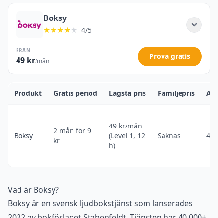
Boksy
★★★★
★
4/5
FRÅN
Prova gratis
49 kr
/mån
Produkt
Gratis period
Lägsta pris
Familjepris
Ant
49 kr/mån
2 mån för 9
Boksy
(Level 1, 12
Saknas
40 
kr
h)
Vad är Boksy?
Boksy är en svensk ljudbokstjänst som lanserades
2022 av bokförlaget Stabenfeldt. Tjänsten har 40 000+