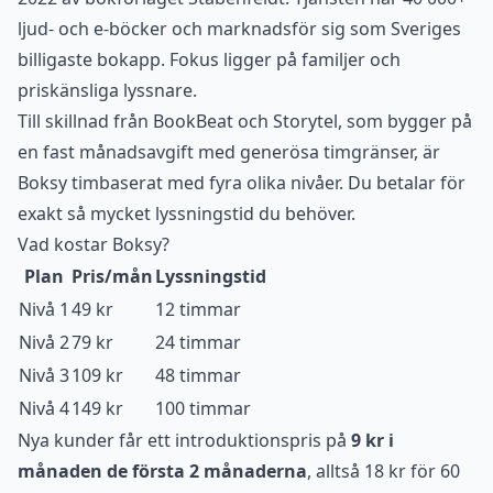
ljud- och e-böcker och marknadsför sig som Sveriges
billigaste bokapp. Fokus ligger på familjer och
priskänsliga lyssnare.
Till skillnad från BookBeat och Storytel, som bygger på
en fast månadsavgift med generösa timgränser, är
Boksy timbaserat med fyra olika nivåer. Du betalar för
exakt så mycket lyssningstid du behöver.
Vad kostar Boksy?
Plan
Pris/mån
Lyssningstid
Nivå 1
49 kr
12 timmar
Nivå 2
79 kr
24 timmar
Nivå 3
109 kr
48 timmar
Nivå 4
149 kr
100 timmar
Nya kunder får ett introduktionspris på
9 kr i
månaden de första 2 månaderna
, alltså 18 kr för 60